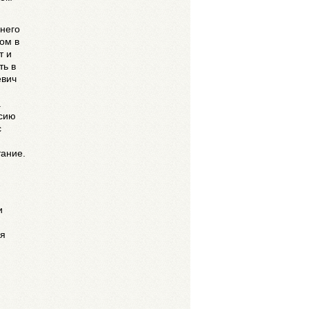
 него
ом в
т и
ть в
евич
а
ссию
с
тание.
-
и
ия