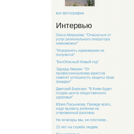
все фотографии
Интервью
Ольга Микушева: "Отказаться от
услуг регионального оператора
невозможно"
"Искоренить наркоманию не
получится"
"БезОпасный Новый год"
Эдуард Аверин: "От
профессионализма юристов
зависит успешность защиты прав
граждан"
Дмитрий Березин: "В Коми будет
создан центр общественного
здоровья"
Юлия Пасынкова: Прежде всего,
надо вызвать ребенка на
откровенный разговор
Не кочегары мы, не плотники...
15 лет на службе людям