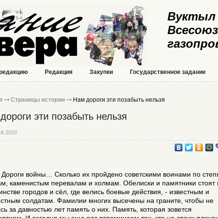
Вуктыл 
Всесоюз
газопро
 редакцию
Редакция
Закупки
Государственное задание
я
Страницы истории
Нам дороги эти позабыть нельзя
дороги эти позабыть нельзя
А 2020
Дороги войны… Сколько их пройдено советскими воинами по степ
м, каменистым перевалам и холмам. Обелиски и памятники стоят 
нстве городов и сёл, где велись боевые действия, - известным и
стным солдатам. Фамилии многих высечены на граните, чтобы не
сь за давностью лет память о них. Память, которая зовется