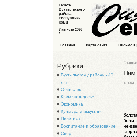
Газета
Вуктыльского
района
Республики
Коми
7 августа 2026
г.
Главная
Карта сайта
Письмо в
Главна
Рубрики
Нам 
Вуктыльскому району - 40
лет!
16 МАРТ
Общество
Криминал-досье
Экономика
Культура и искусство
болота
Политика
больши
Воспитание и образование
неизве
стерла
Спорт