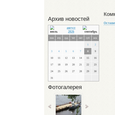
Комм
Архив новостей
Остави
август
2026
пон
втр
срд
чет
пят
суб
вск
1
2
3
4
5
6
7
8
9
10
11
12
13
14
15
16
17
18
19
20
21
22
23
24
25
26
27
28
29
30
31
Фотогалерея