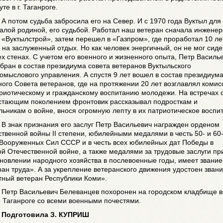
уте в г. Таганроге.
А потом судьба забросила его на Север. И с 1970 года Вуктыл для
алой родиной, его судьбой. Работал наш ветеран сначала инженер
 «Вуктылстрой», затем перешел в «Газпром», где проработал 10 ле
на заслуженный отдых. Но как человек энергичный, он не мог сиде
х стенах. С учетом его военного и жизненного опыта, Петр Василь
бран в состав президиума совета ветеранов Вуктыльского
омыслового управления. А спустя 9 лет вошел в состав президиум
ого Совета ветеранов, где на протяжении 20 лет возглавлял коми
риотическому и гражданскому воспитанию молодежи. На встречах 
стающим поколением фронтовик рассказывал подросткам и
ьникам о войне, внося огромную лепту в их патриотическое воспи
В знак признания его заслуг Петр Васильевич награжден орденом
твенной войны II степени, юбилейными медалями в честь 50- и 60
 Вооруженных Сил СССР и в честь всех юбилейных дат Победы в
й Отечественной войне, а также медалями за трудовые заслуги пр
новлении народного хозяйства в послевоенные годы, имеет звание
ан труда». А за укрепление ветеранского движения удостоен зван
тный ветеран Республики Коми».
Петр Васильевич Белеванцев похоронен на городском кладбище в
 Таганроге со всеми военными почестями.
Подготовила З. КУПРИШ