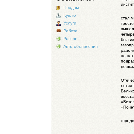
инстит
Продам
Куплю
стал м
Услуги
тресте
вышел 
Работа
четыре
Разное
был из
газопр
Авто-объявления
районн
по пат
подра
дошкол
Отечес
летия
Велико
восста
«Ветер
«Поче
городе