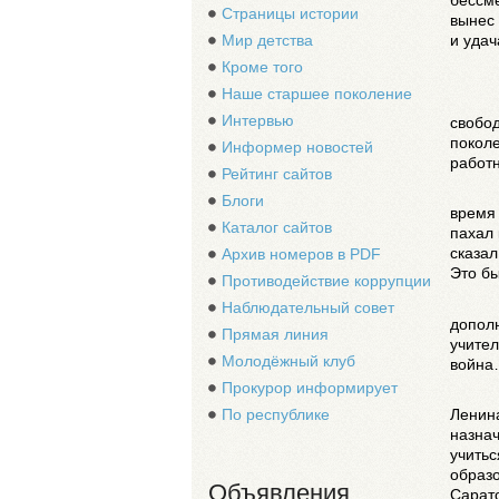
бессме
Страницы истории
вынес
Мир детства
и уда
Кроме того
Наше старшее поколение
Интервью
свобо
поколе
Информер новостей
работ
Рейтинг сайтов
Блоги
время 
Каталог сайтов
пахал 
сказал
Архив номеров в PDF
Это б
Противодействие коррупции
Наблюдательный совет
дополн
Прямая линия
учите
Молодёжный клуб
война…
Прокурор информирует
По республике
Ленин
назнач
учитьс
образо
Объявления
Сарат