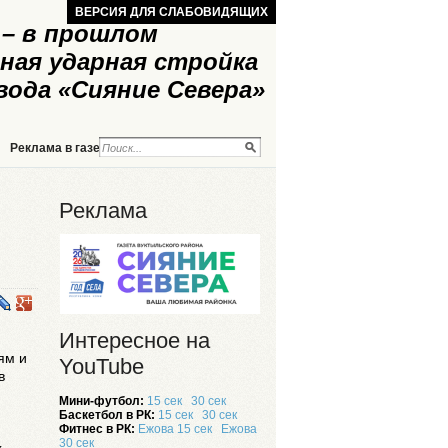
ВЕРСИЯ ДЛЯ СЛАБОВИДЯЩИХ
– в прошлом
ная ударная стройка
вода «Сияние Севера»
Реклама в газете
Реклама на сайте
Реклама
Интересное на
ям и
YouTube
в
Мини-футбол:
15 сек
30 сек
Баскетбол в РК:
15 сек
30 сек
Фитнес в РК:
Ежова 15 сек
Ежова
30 сек