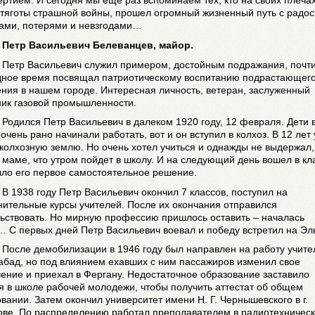
ртием. И сегодня мы еще раз вспоминаем тех, кто на своих плеча
 тяготы страшной войны, прошел огромный жизненный путь с радо
чами, потерями и невзгодами…
Петр Васильевич Белеванцев, майор.
Петр Васильевич служил примером, достойным подражания, почти
дное время посвящал патриотическому воспитанию подрастающег
ния в нашем городе. Интересная личность, ветеран, заслуженный
ник газовой промышленности.
Родился Петр Васильевич в далеком 1920 году, 12 февраля. Дети в
очень рано начинали работать, вот и он вступил в колхоз. В 12 лет
колхозную землю. Но очень хотел учиться и однажды не выдержал,
 маме, что утром пойдет в школу. И на следующий день вошел в кл
ыло его первое самостоятельное решение.
В 1938 году Петр Васильевич окончил 7 классов, поступил на
ительные курсы учителей. После их окончания отправился
льствовать. Но мирную профессию пришлось оставить – началась
 С первых дней Петр Васильевич воевал и победу встретил на Эл
После демобилизации в 1946 году был направлен на работу учите
абад, но под влиянием ехавших с ним пассажиров изменил свое
ение и приехал в Фергану. Недостаточное образование заставило
я в школе рабочей молодежи, чтобы получить аттестат об общем
вании. Затем окончил университет имени Н. Г. Чернышевского в г.
ове. По распределению работал преподавателем в радиотехничес