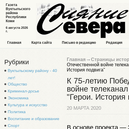
Газета
Вуктыльского
района
Республики
Коми
6 августа 2026
г.
Главная
Карта сайта
Письмо в редакцию
Редакция
Главная
Страницы исто
Рубрики
Отечественной войне телека
История подвига"
Вуктыльскому району - 40
лет!
К 75-летию Побе
Общество
войне телеканал
Криминал-досье
"Герои. История 
Экономика
Культура и искусство
20 МАРТА 2020
Политика
Воспитание и образование
Спорт
В основе проекта — 