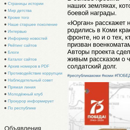
Страницы истории
наших земляках, кот
Мир детства
боевой награды.
Кроме того
«Юрган» расскажет н
Наше старшее поколение
родились в Коми кра
Интервью
фронте, но и о тех, 
Информер новостей
призван военкоматам
Рейтинг сайтов
Авторы проекта сдел
Блоги
живым рассказом о ч
Каталог сайтов
солдатский долг.
Архив номеров в PDF
Противодействие коррупции
#республикакоми
#коми
#ПОБЕ
Наблюдательный совет
Прямая линия
Молодёжный клуб
Прокурор информирует
По республике
Объявления