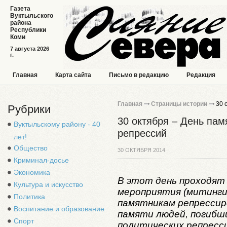
Газета
Вуктыльского
района
Республики
Коми
7 августа 2026
г.
Главная
Карта сайта
Письмо в редакцию
Редакция
Главная
Страницы истории
30 
Рубрики
30 октября – День пам
Вуктыльскому району - 40
репрессий
лет!
Общество
30 ОКТЯБРЯ 2014
Криминал-досье
Экономика
В этот день проходят
Культура и искусство
мероприятия (митинги,
Политика
памятникам репрессиро
Воспитание и образование
памяти людей, погибш
Спорт
политических репресс