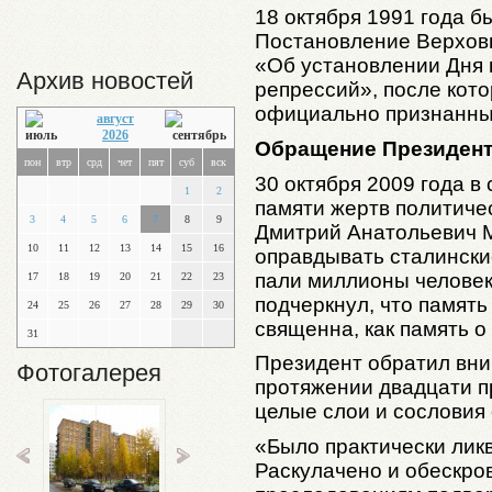
18 октября 1991 года б
Постановление Верхов
«Об установлении Дня 
Архив новостей
репрессий», после кото
официально признанны
август
2026
Обращение Президент
пон
втр
срд
чет
пят
суб
вск
30 октября 2009 года в
1
2
памяти жертв политиче
3
4
5
6
7
8
9
Дмитрий Анатольевич 
10
11
12
13
14
15
16
оправдывать сталински
пали миллионы человек
17
18
19
20
21
22
23
подчеркнул, что память
24
25
26
27
28
29
30
священна, как память о
31
Президент обратил вним
Фотогалерея
протяжении двадцати п
целые слои и сословия 
«Было практически лик
Раскулачено и обескро