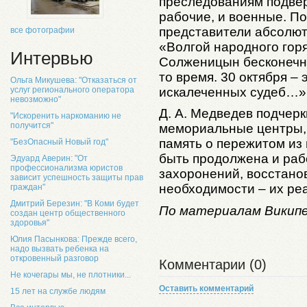
преследованиям подвер
рабочие, и военные. П
представители абсолют
все фотографии
«Волгой народного гор
Интервью
Солженицын бесконечн
то время. 30 октября –
Ольга Микушева: "Отказаться от
искалеченных судеб…»
услуг регионального оператора
невозможно"
Д. А. Медведев подчерк
"Искоренить наркоманию не
получится"
мемориальные центры, 
память о пережитом из
"БезОпасный Новый год"
быть продолжена и раб
Эдуард Аверин: "От
профессионализма юристов
захоронений, восстано
зависит успешность защиты прав
необходимости – их ре
граждан"
Дмитрий Березин: "В Коми будет
По материалам Викип
создан центр общественного
здоровья"
Юлия Пасынкова: Прежде всего,
надо вызвать ребенка на
откровенный разговор
Комментарии (0)
Не кочегары мы, не плотники...
Оставить комментарий
15 лет на службе людям