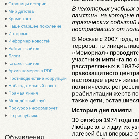
Страницы истории
В некоторых учебных 
Мир детства
памяти», на которые 
Кроме того
трагических событий 
Наше старшее поколение
пострадавших от поли
Интервью
В Москве с 2007 года, 
Информер новостей
террора, по инициатив
Рейтинг сайтов
«Мемориал» проводитс
Блоги
участники митинга по о
Каталог сайтов
расстрелянных в 1937-
Архив номеров в PDF
правозащитного центра
Противодействие коррупции
настоящее время живы 
Наблюдательный совет
политических репрессий
реабилитации жертв по
Прямая линия
также дети, оставшиеся
Молодёжный клуб
Прокурор информирует
История дня памяти
По республике
30 октября 1974 года 
Любарского и других уз
лагерей был впервые о
Объявления