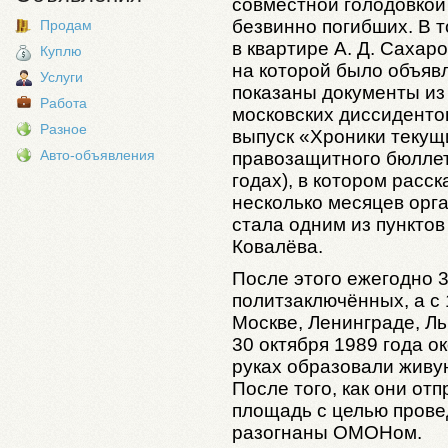
совместной голодовкой 
безвинно погибших. В т
Продам
в квартире А. Д. Сахар
Куплю
на которой было объяв
Услуги
показаны документы из
Работа
московских диссиденто
Разное
выпуск «Хроники текущ
Авто-объявления
правозащитного бюллет
годах), в котором расс
несколько месяцев орг
стала одним из пунктов
Ковалёва.
После этого ежегодно 
политзаключённых, а с 
Москве, Ленинграде, Ль
30 октября 1989 года о
руках образовали живу
После того, как они от
площадь с целью прове
разогнаны ОМОНом.