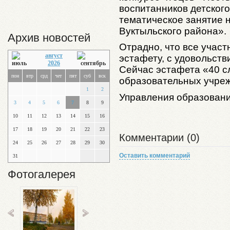
воспитанников детског
тематическое занятие 
Вуктыльского района».
Архив новостей
Отрадно, что все участ
август
эстафету, с удовольств
2026
Сейчас эстафета «40 с
пон
втр
срд
чет
пят
суб
вск
образовательных учреж
1
2
Управления образован
3
4
5
6
7
8
9
10
11
12
13
14
15
16
17
18
19
20
21
22
23
Комментарии (0)
24
25
26
27
28
29
30
Оставить комментарий
31
Фотогалерея