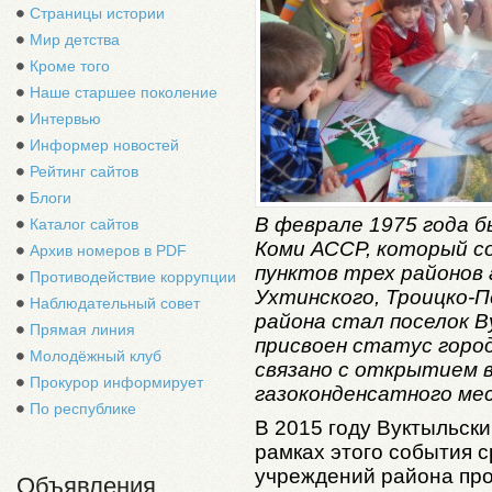
Страницы истории
Мир детства
Кроме того
Наше старшее поколение
Интервью
Информер новостей
Рейтинг сайтов
Блоги
В феврале 1975 года б
Каталог сайтов
Коми АССР, который с
Архив номеров в PDF
пунктов трех районов 
Противодействие коррупции
Ухтинского, Троицко-П
Наблюдательный совет
района стал поселок В
Прямая линия
присвоен статус горо
Молодёжный клуб
связано с открытием в
Прокурор информирует
газоконденсатного ме
По республике
В 2015 году Вуктыльски
рамках этого события 
учреждений района про
Объявления