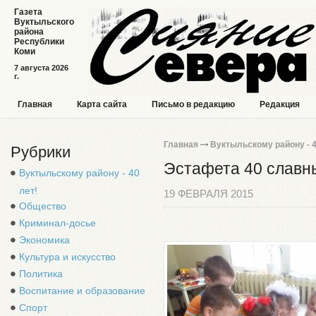
Газета
Вуктыльского
района
Республики
Коми
7 августа 2026
г.
Главная
Карта сайта
Письмо в редакцию
Редакция
Главная
Вуктыльскому району - 4
Рубрики
Эстафета 40 славн
Вуктыльскому району - 40
лет!
19 ФЕВРАЛЯ 2015
Общество
Криминал-досье
Экономика
Культура и искусство
Политика
Воспитание и образование
Спорт