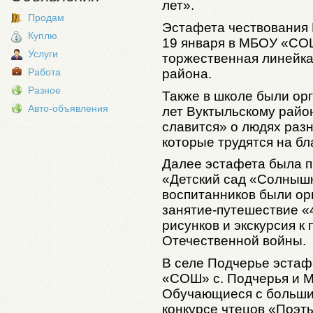
лет».
Продам
Эстафета чествования 
Куплю
19 января в МБОУ «СОШ
Услуги
торжественная линейка
района.
Работа
Разное
Также в школе были ор
Авто-объявления
лет Вуктыльскому райо
славится» о людях раз
которые трудятся на бл
Далее эстафета была 
«Детский сад «Солнышко
воспитанников были ор
занятие-путешествие «
рисунков и экскурсия к
Отечественной войны.
В селе Подчерье эста
«СОШ» с. Подчерья и 
Обучающиеся с больши
конкурсе чтецов «Поэт