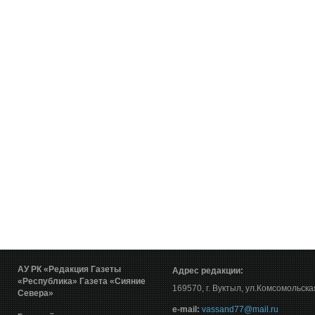
АУ РК «Редакция Газеты
Адрес редакции:
«Республика»
Газета «Сияние
169570, г. Вуктыл, ул.Комсомольска
Севера»
е-mail:
vassand77@mail.ru