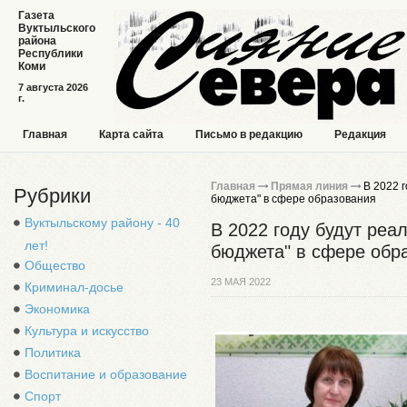
Газета
Вуктыльского
района
Республики
Коми
7 августа 2026
г.
Главная
Карта сайта
Письмо в редакцию
Редакция
Главная
Прямая линия
В 2022 г
Рубрики
бюджета" в сфере образования
Вуктыльскому району - 40
В 2022 году будут реа
лет!
бюджета" в сфере обр
Общество
23 МАЯ 2022
Криминал-досье
Экономика
Культура и искусство
Политика
Воспитание и образование
Спорт