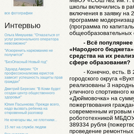
МБОУ «СОШ №2 им. Г. В
школы включились в раб
включения в заявку на 
все фотографии
программе модернизац
Интервью
(программа по капитал
общеобразовательных о
Ольга Микушева: "Отказаться от
услуг регионального оператора
- Всё популярнее
невозможно"
«Народного бюджета»
"Искоренить наркоманию не
средства на их реализ
получится"
сфере образования?
"БезОпасный Новый год"
Эдуард Аверин: "От
- Конечно, есть. В
профессионализма юристов
городского округа «Вук
зависит успешность защиты прав
граждан"
реализованы 3 народны
Дмитрий Березин: "В Коми будет
уличного спортивного 
создан центр общественного
«Дюймовочка» на сумму
здоровья"
пожертвования граждан
Юлия Пасынкова: Прежде всего,
надо вызвать ребенка на
современным игровым 
откровенный разговор
робототехникой МБДОУ 
Не кочегары мы, не плотники...
389334 рубля (пожертво
15 лет на службе людям
проведение ремонтных