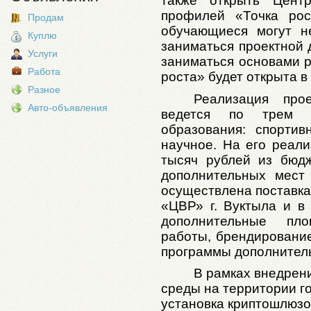
также открыть Цент
профилей «Точка рос
Продам
обучающиеся могут н
Куплю
заниматься проектной 
Услуги
заниматься основами р
Работа
роста» будет открыта 
Разное
Реализация про
Авто-объявления
ведется по трем н
образования: спортив
научное. На его реал
тысяч рублей из бюд
дополнительных мест
осуществлена поставка
«ЦВР» г. Вуктыла и 
дополнительные пл
работы, брендировани
программы дополнитель
В рамках внедрен
среды на территории г
установка криптошлюзо