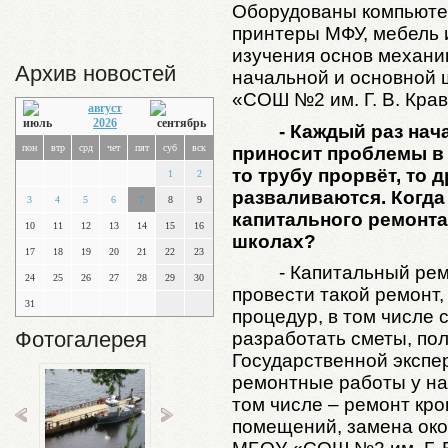
Оборудованы компьюте
принтеры МФУ, мебель 
изучения основ механик
Архив новостей
начальной и основной
«СОШ №2 им. Г. В. Крав
август
2026
- Каждый раз нач
пон
втр
срд
чет
пят
суб
вск
приносит проблемы в
то трубу прорвёт, то
1
2
разваливаются. Когда
3
4
5
6
7
8
9
капитального ремонт
10
11
12
13
14
15
16
школах?
17
18
19
20
21
22
23
- Капитальный рем
24
25
26
27
28
29
30
провести такой ремонт
31
процедур, в том числе 
Фотогалерея
разработать сметы, по
Государственной экспе
ремонтные работы у на
том числе – ремонт кр
помещений, замена око