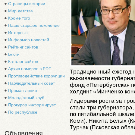
Страницы истории
Мир детства
Кроме того
Наше старшее поколение
Интервью
Информер новостей
Рейтинг сайтов
Блоги
Каталог сайтов
Архив номеров в PDF
Традиционный ежегодн
Противодействие коррупции
выживаемости губерна
Наблюдательный совет
фонд «Петербургская п
Прямая линия
холдинг «Минченко кон
Молодёжный клуб
Лидерами роста за прош
Прокурор информирует
стали три губернатора,
По республике
по пятибалльной шкале
Коми), Никита Белых (К
Турчак (Псковская облас
Объявления