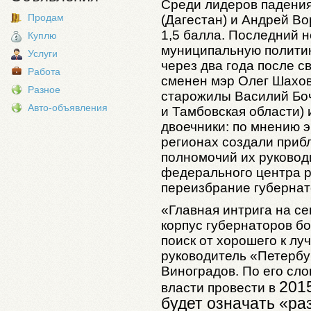
Среди лидеров падения
Продам
(Дагестан) и Андрей Во
1,5 балла. Последний н
Куплю
муниципальную политику
Услуги
через два года после с
Работа
сменен мэр Олег Шахов
Разное
старожилы Василий Боч
Авто-объявления
и Тамбовская области) 
двоечники: по мнению э
регионах создали приб
полномочий их руковод
федерального центра 
переизбрание губернат
«Главная интрига на се
корпус губернаторов 
поиск от хорошего к лу
руководитель «Петербу
Виноградов. По его сл
2015
власти провести в
будет означать «ра