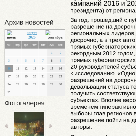
кампаний 2016 и
20
президента) от регион
За год, прошедший с п
Архив новостей
разрешение на досрочн
региональных лидеров
август
2026
досрочно, а в трех авт
пон
втр
срд
чет
пят
суб
вск
прямых губернаторских
рекордным 2012 годом, 
1
2
прямых губернаторских
3
4
5
6
7
8
9
20 руководителей субъе
10
11
12
13
14
15
16
к исследованию. «Одн
17
18
19
20
21
22
23
разрешений на досрочн
24
25
26
27
28
29
30
девальвации статуса те
получить соответствую
31
субъектах. Вполне веро
Фотогалерея
временем гиперактивн
выборы глав регионов 
разрешение пойти на д
авторы.