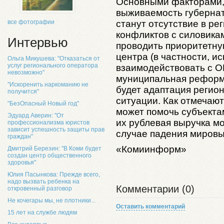
Основными факторами,
выживаемость губернат
станут отсутствие в ре
все фотографии
конфликтов с силовика
Интервью
проводить приоритетну
центра (в частности, и
Ольга Микушева: "Отказаться от
услуг регионального оператора
взаимодействовать с О
невозможно"
муниципальная реформ
"Искоренить наркоманию не
будет адаптация регио
получится"
ситуации. Как отмечают
"БезОпасный Новый год"
может помочь субъекта
Эдуард Аверин: "От
их рублевая выручка м
профессионализма юристов
зависит успешность защиты прав
случае падения мировы
граждан"
«Комиинформ»
Дмитрий Березин: "В Коми будет
создан центр общественного
здоровья"
Юлия Пасынкова: Прежде всего,
надо вызвать ребенка на
Комментарии (0)
откровенный разговор
Не кочегары мы, не плотники...
Оставить комментарий
15 лет на службе людям