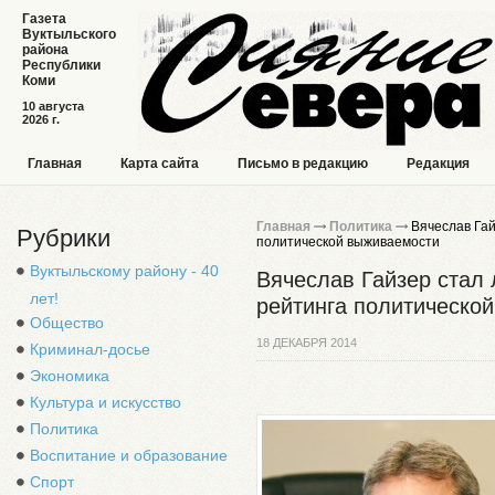
Газета
Вуктыльского
района
Республики
Коми
10 августа
2026 г.
Главная
Карта сайта
Письмо в редакцию
Редакция
Главная
Политика
Вячеслав Гай
Рубрики
политической выживаемости
Вуктыльскому району - 40
Вячеслав Гайзер стал 
лет!
рейтинга политическо
Общество
18 ДЕКАБРЯ 2014
Криминал-досье
Экономика
Культура и искусство
Политика
Воспитание и образование
Спорт