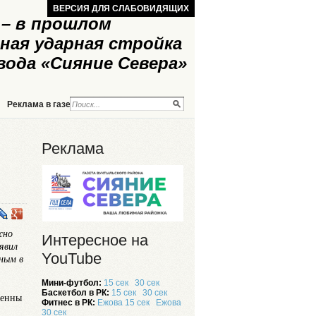
ВЕРСИЯ ДЛЯ СЛАБОВИДЯЩИХ
– в прошлом
ная ударная стройка
вода «Сияние Севера»
Реклама в газете
Реклама на сайте
Реклама
жно
Интересное на
явил
YouTube
нным в
Мини-футбол:
15 сек
30 сек
Баскетбол в РК:
15 сек
30 сек
ченны
Фитнес в РК:
Ежова 15 сек
Ежова
30 сек