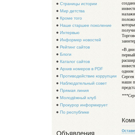
создан
Страницы истории
инвест
Мир детства
налажи
Кроме того
положи
которы
Наше старшее поколение
получи
Интервью
Торгов
Информер новостей
заинте
Рейтинг сайтов
«В дни
Блоги
первый
расшир
Каталог сайтов
инвест
Архив номеров в PDF
одним 
Противодействие коррупции
Сергея
наши п
Наблюдательный совет
предст
Прямая линия
***Сер
Молодёжный клуб
Прокурор информирует
По республике
Комм
Остави
Объявления