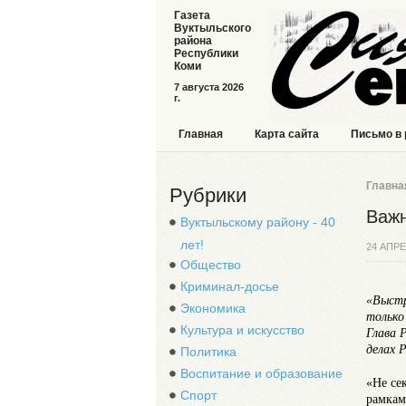
Газета
Вуктыльского
района
Республики
Коми
7 августа 2026
г.
Главная
Карта сайта
Письмо в
Главна
Рубрики
Важн
Вуктыльскому району - 40
лет!
24 АПРЕ
Общество
Криминал-досье
«Выстр
Экономика
только
Культура и искусство
Глава 
делах 
Политика
Воспитание и образование
«Не се
Спорт
рамкам