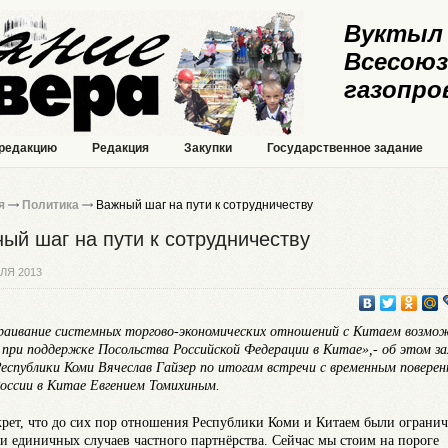
Вуктыл 
Всесоюз
газопро
 редакцию
Редакция
Закупки
Государственное задание
я
Политика
Важный шаг на пути к сотрудничеству
ый шаг на пути к сотрудничеству
ЛЯ 2013
аивание системных торгово-экономических отношений с Китаем возмо
 при поддержке Посольства Российской Федерации в Китае»,- об этом за
Республики Коми Вячеслав Гайзер по итогам встречи с временным повере
России в Китае Евгением Томихиным.
крет, что до сих пор отношения Республики Коми и Китаем были ограни
и единичных случаев частного партнёрства. Сейчас мы стоим на пороге