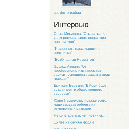
все фотографии
Интервью
Ольга Микушева: "Отказаться от
услуг регионального оператора
невозможно"
"Искоренить наркоманию не
получится"
"БезОпасный Новый год"
Эдуард Аверин: "От
профессионализма юристов
зависит успешность защиты прав
граждан"
Дмитрий Березин: "В Коми будет
создан центр общественного
здоровья"
Юлия Пасынкова: Прежде всего,
надо вызвать ребенка на
откровенный разговор
Не кочегары мы, не плотники...
15 лет на службе людям