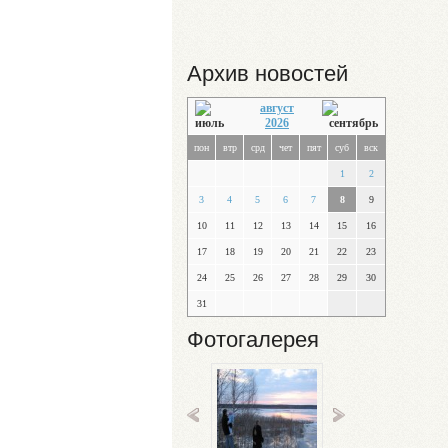
Архив новостей
август
2026
пон
втр
срд
чет
пят
суб
вск
1
2
3
4
5
6
7
8
9
10
11
12
13
14
15
16
17
18
19
20
21
22
23
24
25
26
27
28
29
30
31
Фотогалерея