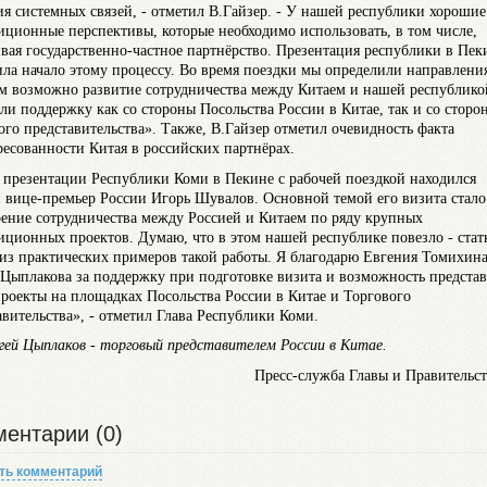
ия системных связей, - отметил В.Гайзер. - У нашей республики хорошие
иционные перспективы, которые необходимо использовать, в том числе,
вая государственно-частное партнёрство. Презентация республики в Пек
ла начало этому процессу. Во время поездки мы определили направления
м возможно развитие сотрудничества между Китаем и нашей республико
ли поддержку как со стороны Посольства России в Китае, так и со сторо
ого представительства». Также, В.Гайзер отметил очевидность факта
ресованности Китая в российских партнёрах.
 презентации Республики Коми в Пекине с рабочей поездкой находился
 вице-премьер России Игорь Шувалов. Основной темой его визита стало
ение сотрудничества между Россией и Китаем по ряду крупных
иционных проектов. Думаю, что в этом нашей республике повезло - стат
из практических примеров такой работы. Я благодарю Евгения Томихина
 Цыплакова за поддержку при подготовке визита и возможность предста
роекты на площадках Посольства России в Китае и Торгового
авительства», - отметил Глава Республики Коми.
гей Цыплаков - торговый представителем России в Китае.
Пресс-служба Главы и Правительст
ентарии (0)
ть комментарий