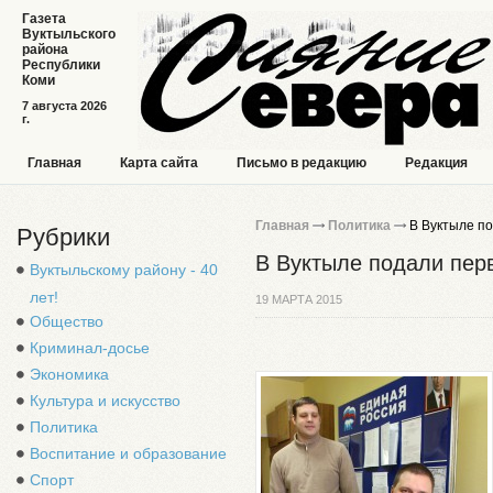
Газета
Вуктыльского
района
Республики
Коми
7 августа 2026
г.
Главная
Карта сайта
Письмо в редакцию
Редакция
Главная
Политика
В Вуктыле по
Рубрики
В Вуктыле подали пер
Вуктыльскому району - 40
лет!
19 МАРТА 2015
Общество
Криминал-досье
Экономика
Культура и искусство
Политика
Воспитание и образование
Спорт