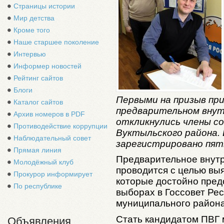
Страницы истории
Мир детства
Кроме того
Наше старшее поколение
Интервью
Информер новостей
Рейтинг сайтов
Блоги
Первыми на призыв пр
Каталог сайтов
предварительном вну
Архив номеров в PDF
откликнулись члены с
Противодействие коррупции
Вуктыльского района. 
Наблюдательный совет
зарегистрировано пят
Прямая линия
Предварительное внут
Молодёжный клуб
проводится с целью вы
Прокурор информирует
которые достойно пред
По республике
выборах в Госсовет Рес
муниципального района
Стать кандидатом ПВГ 
Объявления