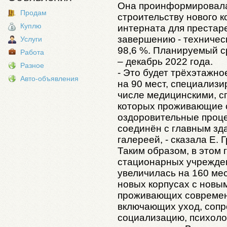
Она проинформировала 
Продам
строительству нового к
Куплю
интерната для престаре
завершению - техническ
Услуги
98,6 %. Планируемый с
Работа
– декабрь 2022 года.
Разное
- Это будет трёхэтажн
Авто-объявления
на 90 мест, специализ
числе медицинскими, сп
которых проживающие 
оздоровительные проце
соединён с главным зд
галереей, - сказала Е. 
Таким образом, в этом 
стационарных учрежде
увеличилась на 160 мест
новых корпусах с новы
проживающих современ
включающих уход, сопр
социализацию, психоло