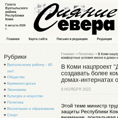
Газета
Вуктыльского
района
Республики
Коми
6 августа 2026
г.
Главная
Карта сайта
Письмо в редакцию
Редакция
Главная
Политика
В Коми нацпр
Рубрики
комфортные условия жизни в домах-
Вуктыльскому району - 40
В Коми нацпроект "
лет!
создавать более ко
Общество
домах-интернатах 
Криминал-досье
8 НОЯБРЯ 2022
Экономика
Культура и искусство
Политика
Этой теме министр труд
Воспитание и образование
защиты Республики Ком
Спорт
внимание, докладывая 