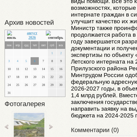
виды помощи. Все это 
возможностях, которые
интернате граждан в си
улучшит качество их жи
Архив новостей
Министр также проинфо
август
продолжается работа в 
2026
году завершается разр
пон
втр
срд
чет
пят
суб
вск
документации и получе
1
2
экспертизы по объекту 
Летского интерната на 
3
4
5
6
7
8
9
Прилузского района Ре
10
11
12
13
14
15
16
Минтрудом России одоб
17
18
19
20
21
22
23
федеральную адресную
24
25
26
27
28
29
30
2026-2027 годы, в объ
31
1,4 млрд рублей. Вмест
заключения государств
Фотогалерея
направить заявку на в
бюджета на 2024-2025 
Комментарии (0)