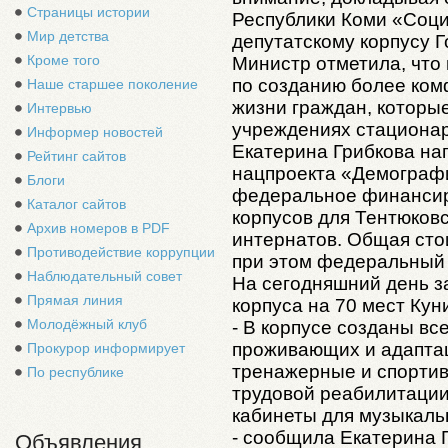
Страницы истории
Республики Коми «Соц
Мир детства
депутатскому корпусу Г
Кроме того
Министр отметила, что 
по созданию более ком
Наше старшее поколение
жизни граждан, которы
Интервью
учреждениях стационар
Информер новостей
Екатерина Грибкова нап
Рейтинг сайтов
нацпроекта «Демографи
Блоги
федеральное финансир
Каталог сайтов
корпусов для Тентюковс
Архив номеров в PDF
интернатов. Общая сто
Противодействие коррупции
при этом федеральный 
Наблюдательный совет
На сегодняшний день з
Прямая линия
корпуса на 70 мест Кун
Молодёжный клуб
- В корпусе созданы вс
проживающих и адаптац
Прокурор информирует
тренажерные и спортив
По республике
трудовой реабилитации
кабинеты для музыкаль
- сообщила Екатерина 
Объявления