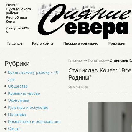
Газета
Вуктыльского
района
Республики
Коми
7 августа 2026
г.
Главная
Карта сайта
Письмо в редакцию
Редакция
Главная
Политика
Станислав Ко
Рубрики
Станислав Кочев: "Все
Вуктыльскому району - 40
Родины"
лет!
Общество
26 МАЯ 2026
Криминал-досье
Экономика
Культура и искусство
Политика
Воспитание и образование
Спорт