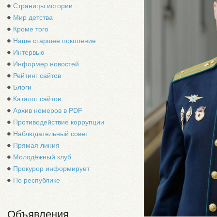
Страницы истории
Мир детства
Кроме того
Наше старшее поколение
Интервью
Информер новостей
Рейтинг сайтов
Блоги
Каталог сайтов
Архив номеров в PDF
Противодействие коррупции
Наблюдательный совет
Прямая линия
Молодёжный клуб
Прокурор информирует
По республике
Объявления