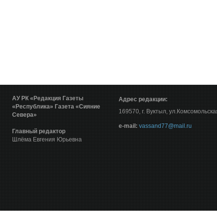
АУ РК «Редакция Газеты
Адрес редакции:
«Республика»
Газета «Сияние
169570, г. Вуктыл, ул.Комсомольска
Севера»
е-mail:
vassand77@mail.ru
Главный редактор
Шлёма Евгения Юрьевна