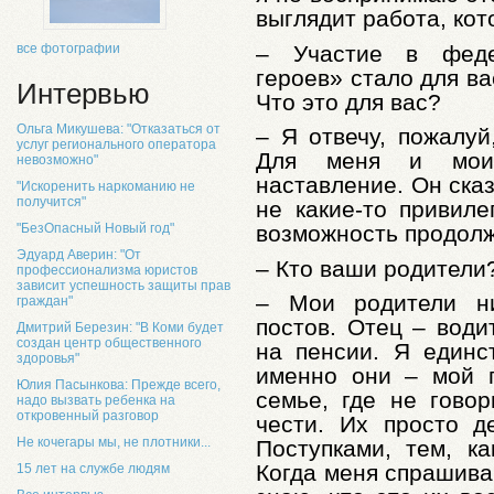
выглядит работа, ко
– Участие в феде
все фотографии
героев» стало для в
Интервью
Что это для вас?
Ольга Микушева: "Отказаться от
– Я отвечу, пожалуй
услуг регионального оператора
Для меня и моих
невозможно"
наставление. Он сказ
"Искоренить наркоманию не
получится"
не какие-то привиле
"БезОпасный Новый год"
возможность продолж
Эдуард Аверин: "От
– Кто ваши родители
профессионализма юристов
зависит успешность защиты прав
– Мои родители ни
граждан"
постов. Отец – води
Дмитрий Березин: "В Коми будет
создан центр общественного
на пенсии. Я единс
здоровья"
именно они – мой 
Юлия Пасынкова: Прежде всего,
семье, где не гово
надо вызвать ребенка на
откровенный разговор
чести. Их просто д
Не кочегары мы, не плотники...
Поступками, тем, ка
Когда меня спрашиваю
15 лет на службе людям