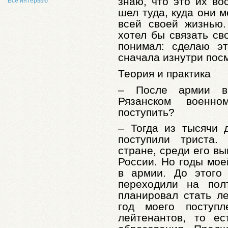
знаю, что это их во
Все интервью
шел туда, куда они 
всей своей жизнью
хотел бы связать св
понимал: сделаю э
сначала изнутри пос
Теория и практика
– После армии в
Рязанском военн
поступить?
– Тогда из тысячи 
поступили триста.
стране, среди его в
России. Но годы мо
в армии. До этого
переходили на пол
планировал стать л
год моего поступ
лейтенантов, то е