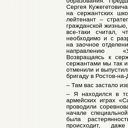
образования. Пред
Сергея Кужегетович
на сержантских шко
лейтенант – страте
гражданской жизнью, 
все-таки считал, 
необходимо и с раз
на заочное отделени
направлению «У
Возвращаясь к серж
сержантами мы так и
отменили и выпустил
бригаду в Ростов-на-
– Там вас застало и
– Я находился в т
армейских играх «
проводили соревнов
начале специально
была растеряннос
происходит, даж