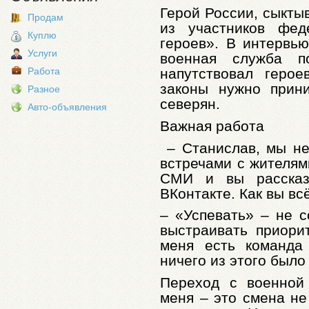
Герой России, сыкты
Продам
из участников фед
Куплю
героев». В интервью
Услуги
военная служба п
Работа
напутствовал геро
законы нужно прин
Разное
северян.
Авто-объявления
Важная работа
– Станислав, мы н
встречами с жителям
СМИ и вы рассказ
ВКонтакте. Как вы вс
– «Успевать» – не с
выстраивать приори
меня есть команда
ничего из этого было
Переход с военной
меня – это смена не