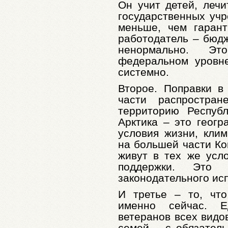
Он учит детей, лечи
государственных учр
меньше, чем гарант
работодатель – бюдж
ненормально. Э
федеральном уровн
системно.
Второе. Поправки в
части распростра
территорию Респуб
Арктика – это геогр
условия жизни, клим
на большей части Ко
живут в тех же усл
поддержки. Это 
законодательного ис
И третье – то, чт
именно сейчас. 
ветеранов всех видо
семей – с обязател