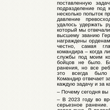
поставленную зада
подразделение под 
несколько попыток п
давление превосхо
удалось удержать р
который мы отвечали
высшему званию Гер
награждены орденам
честно, самая гл
командира – когда л
службы под моим к
бойцов не было. Б
ранения, но все ре
это всегда было 
Командир отвечает з
каждую задачу и за к
– Почему сегодня вы
– В 2023 году во вр
серьезное ранение.