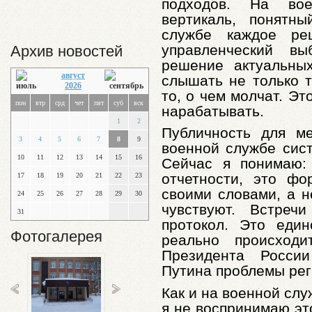
подходов. На во
вертикаль, понятн
службе каждое ре
управленческий в
Архив новостей
решение актуальны
август
слышать не только т
2026
то, о чем молчат. Эт
пон
втр
срд
чет
пят
суб
вск
нарабатывать.
1
2
Публичность для м
3
4
5
6
7
8
9
военной службе сист
10
11
12
13
14
15
16
Сейчас я понимаю:
отчетности, это фо
17
18
19
20
21
22
23
своими словами, а н
24
25
26
27
28
29
30
чувствуют. Встре
31
протокол. Это един
Фотогалерея
реально происходи
Президента Росси
Путина проблемы рег
Как и на военной слу
я не воспринимаю это