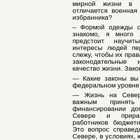
мирной жизни в к
отличается военная
избранника?
– Формой одежды от
знакомо, я много 
предстоит научит
интересы людей пе
слежу, чтобы их пра
законодательные
качество жизни. Зак
— Какие законы вы
федеральном уровне
— Жизнь на Север
важным принят
финансировании д
Севере и прирав
работников бюджет
Это вопрос справед
Севере, в условиях, 