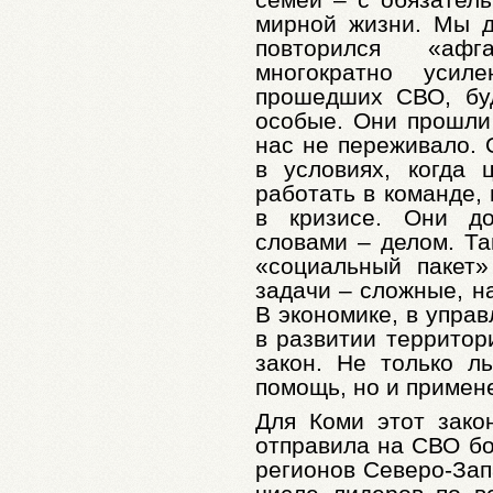
мирной жизни. Мы д
повторился «афг
многократно усил
прошедших СВО, бу
особые. Они прошли 
нас не переживало.
в условиях, когда
работать в команде,
в кризисе. Они до
словами – делом. Та
«социальный пакет»
задачи – сложные, н
В экономике, в упра
в развитии территор
закон. Не только л
помощь, но и примен
Для Коми этот зако
отправила на СВО б
регионов Северо-Зап