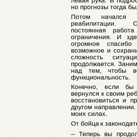
левая рука. В подро
но прогнозы тогда б
Потом начался 
реабилитации. О
постоянная работ
ограничения. И зд
огромное спасибо
возможное и сохрани
сложность ситуац
продолжается. Зани
над тем, чтобы в
функциональность.
Конечно, если бы
вернулся к своим ре
восстановиться и п
другом направлении. 
моих силах.
От бойца
к законода
– Теперь вы продо