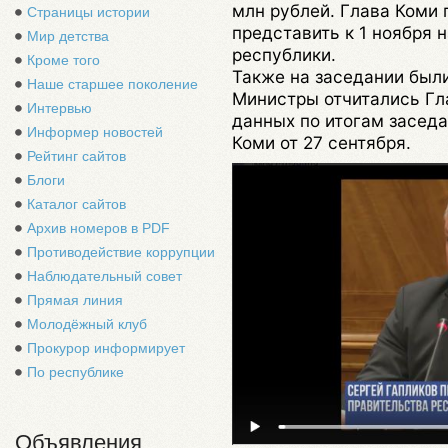
млн рублей. Глава Коми 
Страницы истории
представить к 1 ноября
Мир детства
республики.
Кроме того
Также на заседании был
Наше старшее поколение
Министры отчитались Гл
Интервью
данных по итогам засед
Информер новостей
Коми от 27 сентября.
Рейтинг сайтов
Блоги
Каталог сайтов
Архив номеров в PDF
Противодействие коррупции
Наблюдательный совет
Прямая линия
Молодёжный клуб
Прокурор информирует
По республике
Объявления