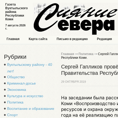
Газета
Вуктыльского
района
Республики
Коми
7 августа 2026
г.
Главная
Карта сайта
Письмо в редакцию
Редакция
Главная
Политика
Сергей Гапли
Рубрики
Республики Коми.
Вуктыльскому району - 40
Сергей Гапликов провё
лет!
Правительства Респуб
Общество
29 ОКТЯБРЯ 2019
Криминал-досье
Экономика
Культура и искусство
На заседании была расс
Политика
Коми «Воспроизводство 
ресурсов и охрана окру
Воспитание и образование
года на её реализацию п
Спорт