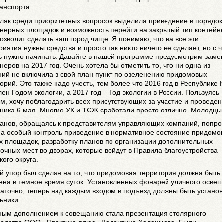
анспорта.
уляк среди приоритетных вопросов выделила приведение в порядок
нерных площадок и возможность перейти на закрытый тип контейн
озволит сделать наш город чище. Я понимаю, что на все эти
иятия нужны средства и просто так никто ничего не сделает, но с ч
ь нужно начинать. Давайте в нашей программе предусмотрим заме
неров на 2017 год. Очень хотела бы отметить то, что ни одна из
ий не включила в свой план пункт по озеленению придомовых
орий. Это также надо учесть, тем более что 2016 год в Республике
ен Годом экологии, а 2017 год – Год экологии в России. Пользуясь
м, хочу поблагодарить всех присутствующих за участие и проведе
ника 6 мая. Многие УК и ТСЖ сработали просто отлично. Молодцы
санов, обращаясь к представителям управляющих компаний, попро
на особый контроль приведение в нормативное состояние придомо
х площадок, разработку планов по организации дополнительных
очных мест во дворах, которые войдут в Правила благоустройства
кого округа.
 упор был сделан на то, что придомовая территория должна быть
ена в темное время суток. Установленных фонарей уличного осве
аточно, теперь над каждым входом в подъезд должны быть устано
ьники.
ным дополнением к совещанию стала презентация столярного