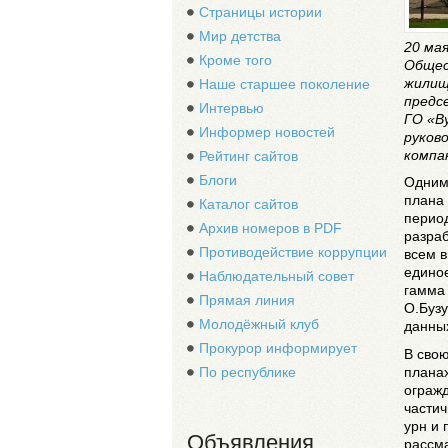
Страницы истории
Мир детства
20 ма
Кроме того
Общес
жилищ
Наше старшее поколение
предс
Интервью
ГО «В
Информер новостей
руков
компа
Рейтинг сайтов
Блоги
Одним 
плана 
Каталог сайтов
период
Архив номеров в PDF
разраб
Противодействие коррупции
всем в
единое
Наблюдательный совет
гамма 
Прямая линия
О.Бузу
Молодёжный клуб
данны
Прокурор информирует
В сво
планах
По республике
огражд
частич
урн и
Объявления
рассма