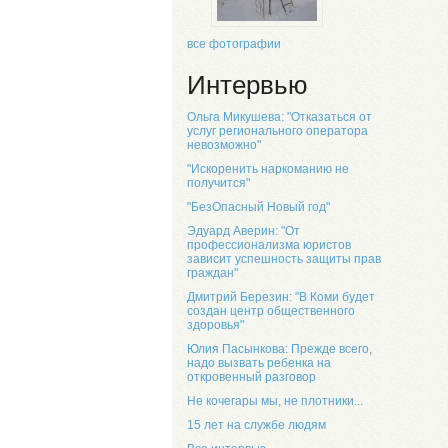
все фотографии
Интервью
Ольга Микушева: "Отказаться от
услуг регионального оператора
невозможно"
"Искоренить наркоманию не
получится"
"БезОпасный Новый год"
Эдуард Аверин: "От
профессионализма юристов
зависит успешность защиты прав
граждан"
Дмитрий Березин: "В Коми будет
создан центр общественного
здоровья"
Юлия Пасынкова: Прежде всего,
надо вызвать ребенка на
откровенный разговор
Не кочегары мы, не плотники...
15 лет на службе людям