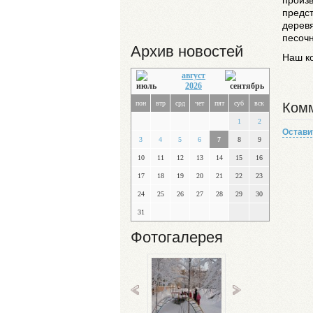
произ
предс
деревя
песочн
Архив новостей
Наш к
август
2026
пон
втр
срд
чет
пят
суб
вск
Комм
1
2
Остави
3
4
5
6
7
8
9
10
11
12
13
14
15
16
17
18
19
20
21
22
23
24
25
26
27
28
29
30
31
Фотогалерея