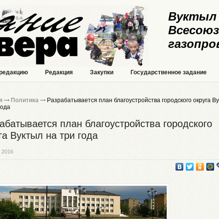
Вуктыл 
Всесоюз
газопро
 редакцию
Редакция
Закупки
Государственное задание
я
Политика
Разрабатывается план благоустройства городского округа В
года
абатывается план благоустройства городского
га Вуктыл на три года
 2016