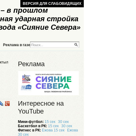
ВЕРСИЯ ДЛЯ СЛАБОВИДЯЩИХ
– в прошлом
ная ударная стройка
вода «Сияние Севера»
Реклама в газете
Реклама на сайте
уктыл
Реклама
Интересное на
YouTube
Мини-футбол:
15 сек
30 сек
Баскетбол в РК:
15 сек
30 сек
Фитнес в РК:
Ежова 15 сек
Ежова
30 сек