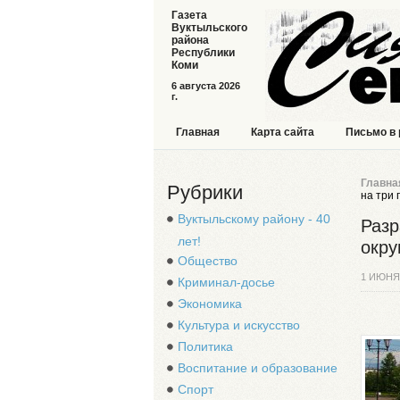
Газета
Вуктыльского
района
Республики
Коми
6 августа 2026
г.
Главная
Карта сайта
Письмо в
Главна
Рубрики
на три 
Вуктыльскому району - 40
Разр
лет!
окру
Общество
1 ИЮНЯ
Криминал-досье
Экономика
Культура и искусство
Политика
Воспитание и образование
Спорт