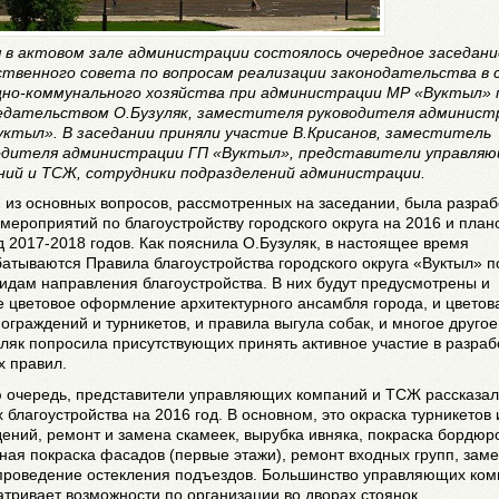
я в актовом зале администрации состоялось очередное заседани
твенного совета по вопросам реализации законодательства в 
но-коммунального хозяйства при администрации МР «Вуктыл» 
едательством О.Бузуляк, заместителя руководителя админист
уктыл». В заседании приняли участие В.Крисанов, заместитель
одителя администрации ГП «Вуктыл», представители управля
ний и ТСЖ, сотрудники подразделений администрации.
из основных вопросов, рассмотренных на заседании, была разраб
мероприятий по благоустройству городского округа на 2016 и пла
 2017-2018 годов. Как пояснила О.Бузуляк, в настоящее время
атываются Правила благоустройства городского округа «Вуктыл» п
идам направления благоустройства. В них будут предусмотрены и
 цветовое оформление архитектурного ансамбля города, и цветов
ограждений и турникетов, и правила выгула собак, и многое другое
ляк попросила присутствующих принять активное участие в разраб
х правил.
ю очередь, представители управляющих компаний и ТСЖ рассказал
 благоустройства на 2016 год. В основном, это окраска турникетов 
ений, ремонт и замена скамеек, вырубка ивняка, покраска бордюр
ная покраска фасадов (первые этажи), ремонт входных групп, зам
 проведение остекления подъездов. Большинство управляющих ко
тривает возможности по организации во дворах стоянок