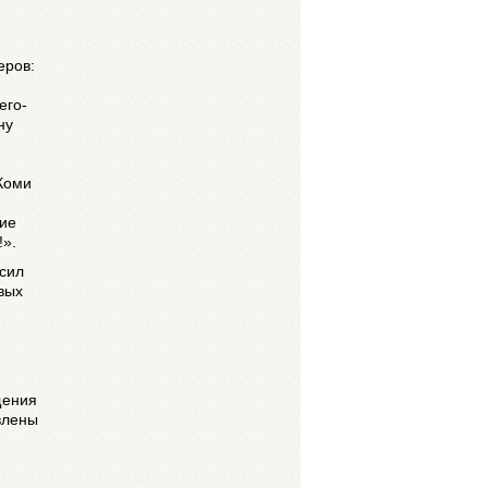
еров:
его-
ну
 Коми
ние
!».
сил
вых
щения
влены