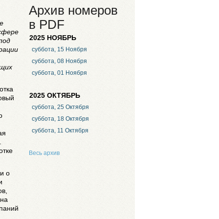
Архив номеров
в PDF
е
сфере
2025 НОЯБРЬ
под
рации
суббота, 15 Ноября
суббота, 08 Ноября
ющих
суббота, 01 Ноября
отка
2025 ОКТЯБРЬ
новый
суббота, 25 Октября
о
суббота, 18 Октября
суббота, 11 Октября
ая
.
отке
Весь архив
и о
и
ов,
ена
мпаний