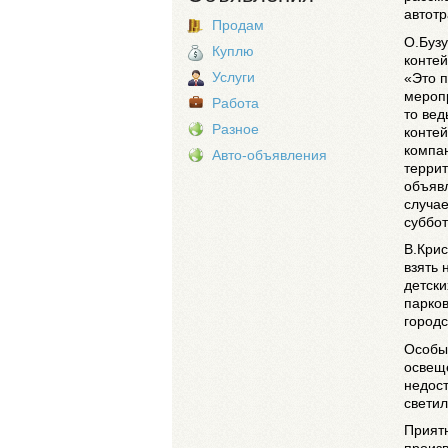
автотр
Продам
О.Буз
Куплю
контей
Услуги
«Это п
меропр
Работа
то вед
Разное
контей
компан
Авто-объявления
террит
объявл
случае
суббот
В.Кри
взять 
детски
парков
городс
Особый
освещ
недост
светил
Прият