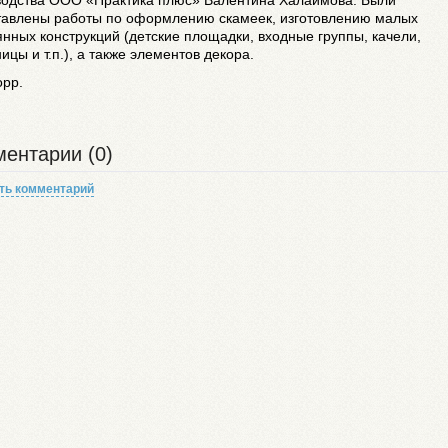
водства ООО «Практика плюс» Валентина Халаимова. Были
тавлены работы по оформлению скамеек, изготовлению малых
нных конструкций (детские площадки, входные группы, качели,
ицы и т.п.), а также элементов декора.
орр.
ентарии (0)
ть комментарий