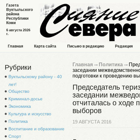
Газета
Вуктыльского
района
Республики
Коми
6 августа 2026
г.
Главная
Карта сайта
Письмо в редакцию
Редакция
Главная
Политика
Пред
Рубрики
заседании межведомственно
подготовки к проведению в
Вуктыльскому району - 40
лет!
Председатель тери
Общество
заседании межведо
Криминал-досье
отчиталась о ходе 
Экономика
выборов
Культура и искусство
Политика
19 АВГУСТА 2016
Воспитание и образование
Спорт