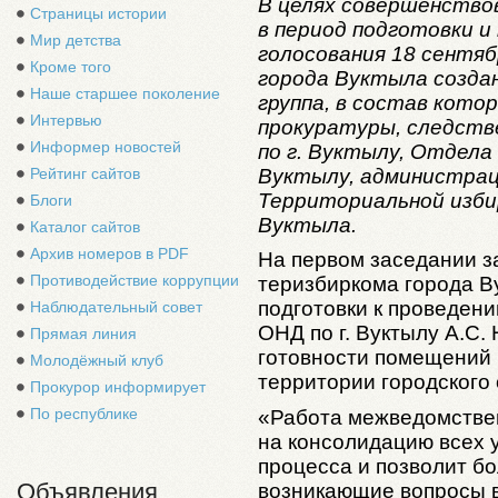
В целях совершенство
Страницы истории
в период подготовки и
Мир детства
голосования 18 сентяб
Кроме того
города Вуктыла созда
Наше старшее поколение
группа, в состав кото
Интервью
прокуратуры, следств
Информер новостей
по г. Вуктылу, Отдела
Вуктылу, администрац
Рейтинг сайтов
Территориальной изби
Блоги
Вуктыла.
Каталог сайтов
Архив номеров в PDF
На первом заседании з
Противодействие коррупции
теризбиркома города Ву
подготовки к проведен
Наблюдательный совет
ОНД по г. Вуктылу А.С.
Прямая линия
готовности помещений 
Молодёжный клуб
территории городского 
Прокурор информирует
По республике
«Работа межведомстве
на консолидацию всех 
процесса и позволит б
Объявления
возникающие вопросы в