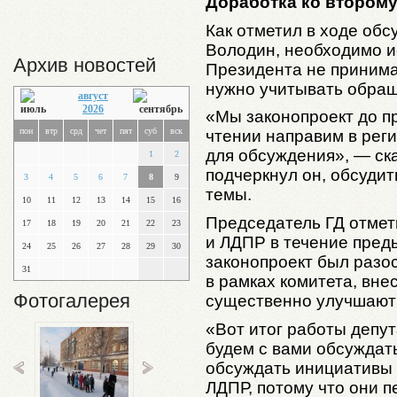
Доработка ко втором
Как отметил в ходе об
Володин, необходимо и
Архив новостей
Президента не приним
нужно учитывать обращ
август
2026
«Мы законопроект до п
пон
втр
срд
чет
пят
суб
вск
чтении направим в рег
для обсуждения», — ск
1
2
подчеркнул он, обсуди
3
4
5
6
7
8
9
темы.
10
11
12
13
14
15
16
Председатель ГД отмет
17
18
19
20
21
22
23
и ЛДПР в течение пред
24
25
26
27
28
29
30
законопроект был разо
31
в рамках комитета, вне
Фотогалерея
существенно улучшают 
«Вот итог работы депу
будем с вами обсуждат
обсуждать инициативы
ЛДПР, потому что они п