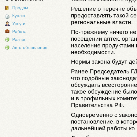
Продам
Решение о перечне объе
предоставлять такой се
Куплю
региональные власти.
Услуги
По‑прежнему ничего не
Работа
посещении аптек, орга
Разное
население продуктами 
Авто-объявления
необходимости.
Нормы закона будут дей
Ранее Председатель Г
что подобные законод
обсуждать всесторонне.
такое обсуждение было
и в профильных комите
Правительства РФ.
Одновременно с законо
постановление, в кото
дальнейшей работы ко 