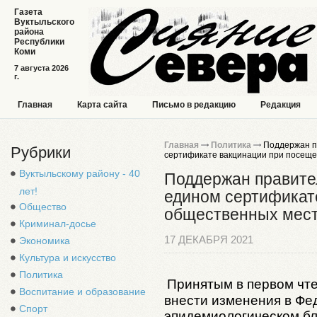
Газета
Вуктыльского
района
Республики
Коми
7 августа 2026
г.
Главная
Карта сайта
Письмо в редакцию
Редакция
Главная
Политика
Поддержан п
Рубрики
сертификате вакцинации при посещ
Вуктыльскому району - 40
Поддержан правите
лет!
едином сертификат
Общество
общественных мес
Криминал-досье
17 ДЕКАБРЯ 2021
Экономика
Культура и искусство
Политика
Принятым в первом чт
Воспитание и образование
внести изменения в Фе
Спорт
эпидемиологическом бл