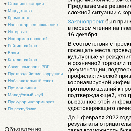
Страницы истории
Предлагаемые решения
Мир детства
сложной ситуации с ко
Кроме того
Законопроект
был прин
Наше старшее поколение
в первом чтении на пле
Интервью
16 декабря.
Информер новостей
В соответствии с проек
Рейтинг сайтов
посещать места провед
Блоги
культурные учреждения
Каталог сайтов
и розничной торговли 
Архив номеров в PDF
документации, подтве
Противодействие коррупции
профилактической прив
Наблюдательный совет
коронавирусной инфек
Прямая линия
противопоказаний к пр
подтверждающей, что г
Молодёжный клуб
вызванное этой инфекц
Прокурор информирует
удостоверяющего лично
По республике
До 1 февраля 2022 год
результаты отрицатель
Объявления
такая возможность буде