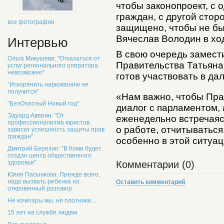
чтобы законопроект, с 
граждан, с другой сто
все фотографии
защищено, чтобы не бы
Вячеслав Володин в хо
Интервью
В свою очередь замест
Ольга Микушева: "Отказаться от
Правительства Татьяна 
услуг регионального оператора
невозможно"
готов участвовать в д
"Искоренить наркоманию не
получится"
«Нам важно, чтобы Пра
"БезОпасный Новый год"
диалог с парламентом, 
Эдуард Аверин: "От
еженедельно встречаяс
профессионализма юристов
о работе, отчитываться
зависит успешность защиты прав
граждан"
особенно в этой ситуац
Дмитрий Березин: "В Коми будет
создан центр общественного
здоровья"
Комментарии (0)
Юлия Пасынкова: Прежде всего,
надо вызвать ребенка на
Оставить комментарий
откровенный разговор
Не кочегары мы, не плотники...
15 лет на службе людям