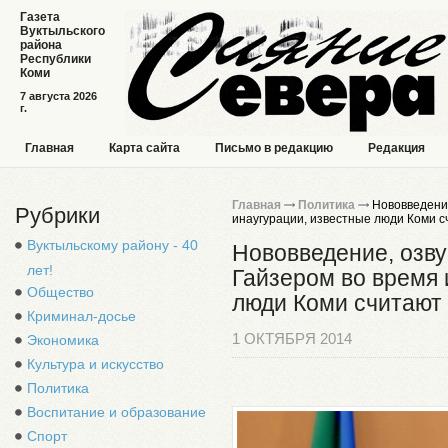
Газета
Вуктыльского
района
Республики
Коми
7 августа 2026
г.
Главная
Карта сайта
Письмо в редакцию
Редакция
Главная
Политика
Нововведение
Рубрики
инаугурации, известные люди Коми 
Вуктыльскому району - 40
Нововведение, озв
лет!
Гайзером во время 
Общество
люди Коми считаю
Криминал-досье
1 ОКТЯБРЯ 2014
Экономика
Культура и искусство
Политика
Воспитание и образование
Спорт