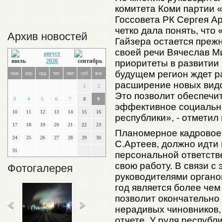
комитета Коми партии 
Госсовета РК Сергея А
четко дала понять, что
Архив новостей
Гайзера остается прежн
своей речи Вячеслав М
август
2026
приоритеты в развитии
будущем регион ждет р
пон
втр
срд
чет
пят
суб
вск
расширение новых видо
1
2
Это позволит обеспечит
3
4
5
6
7
8
9
эффективное социальн
10
11
12
13
14
15
16
республики», - отметил 
17
18
19
20
21
22
23
Планомерное кадровое 
24
25
26
27
28
29
30
С.Артеев, должно идти
31
персональной ответств
свою работу. В связи с
Фотогалерея
руководителями органо
год является более че
позволит окончательно
нерадивых чиновников,
отчете. У руля республ