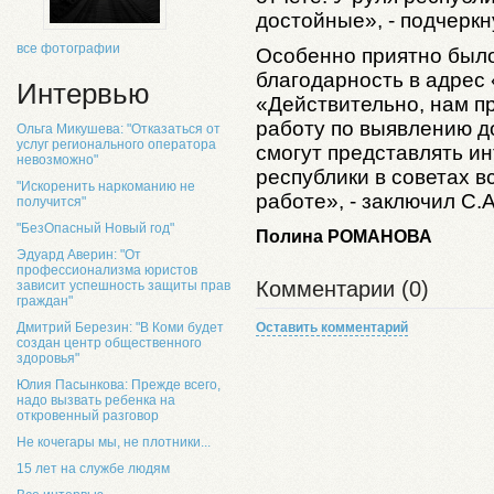
достойные», - подчеркн
все фотографии
Особенно приятно было
благодарность в адрес
Интервью
«Действительно, нам п
работу по выявлению д
Ольга Микушева: "Отказаться от
услуг регионального оператора
смогут представлять и
невозможно"
республики в советах в
"Искоренить наркоманию не
работе», - заключил С.
получится"
"БезОпасный Новый год"
Полина
РОМАНОВА
Эдуард Аверин: "От
профессионализма юристов
Комментарии (0)
зависит успешность защиты прав
граждан"
Дмитрий Березин: "В Коми будет
Оставить комментарий
создан центр общественного
здоровья"
Юлия Пасынкова: Прежде всего,
надо вызвать ребенка на
откровенный разговор
Не кочегары мы, не плотники...
15 лет на службе людям