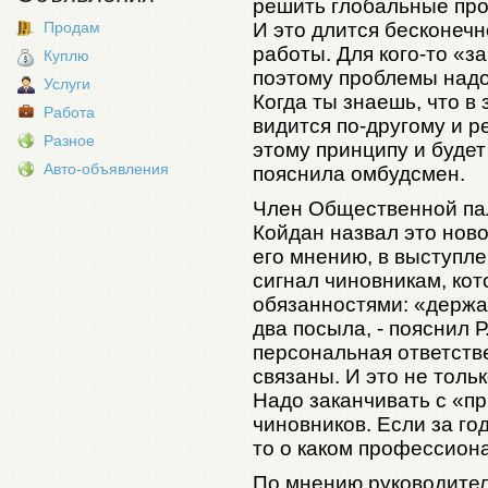
решить глобальные про
Продам
И это длится бесконечн
работы. Для кого-то «з
Куплю
поэтому проблемы надо
Услуги
Когда ты знаешь, что в 
Работа
видится по-другому и р
Разное
этому принципу и будет
Авто-объявления
пояснила омбудсмен.
Член Общественной па
Койдан назвал это но
его мнению, в выступл
сигнал чиновникам, ко
обязанностями: «держат
два посыла, - пояснил 
персональная ответств
связаны. И это не тольк
Надо заканчивать с «п
чиновников. Если за го
то о каком профессион
По мнению руководител