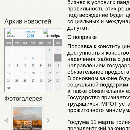
бизнес в условиях пан
правильность этих реше
подтверждение будет д
Архив новостей
социальных и междунар
депутат.
август
2026
О поправке
пон
втр
срд
чет
пят
суб
вск
Поправка к конституции
1
2
доступность и качеств
населения, забота о д
3
4
5
6
7
8
9
направлением государс
10
11
12
13
14
15
16
обязательное предоста
17
18
19
20
21
22
23
В основном законе буд
24
25
26
27
28
29
30
социальной поддержки 
31
а также обязательная 
Государство признаетс
Фотогалерея
трудящихся, МРОТ уста
прожиточного минимум
Госдума 11 марта прин
президентский законопр