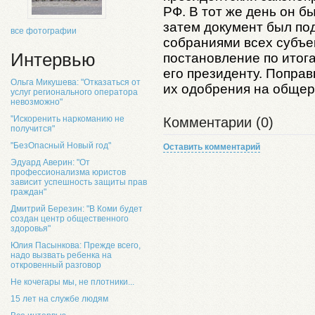
РФ. В тот же день он 
затем документ был п
все фотографии
собраниями всех субъе
Интервью
постановление по итог
его президенту. Поправк
Ольга Микушева: "Отказаться от
их одобрения на общер
услуг регионального оператора
невозможно"
"Искоренить наркоманию не
Комментарии (0)
получится"
"БезОпасный Новый год"
Оставить комментарий
Эдуард Аверин: "От
профессионализма юристов
зависит успешность защиты прав
граждан"
Дмитрий Березин: "В Коми будет
создан центр общественного
здоровья"
Юлия Пасынкова: Прежде всего,
надо вызвать ребенка на
откровенный разговор
Не кочегары мы, не плотники...
15 лет на службе людям