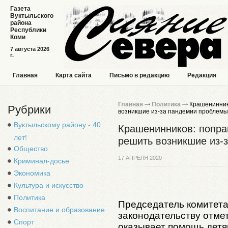
Газета
Вуктыльского
района
Республики
Коми
7 августа 2026
г.
Главная
Карта сайта
Письмо в редакцию
Редакция
Главная
Политика
Крашениннико
Рубрики
возникшие из-за пандемии проблемы
Вуктыльскому району - 40
Крашенинников: поправ
лет!
решить возникшие из-
Общество
17 АПРЕЛЯ 2020
Криминал-досье
Экономика
Культура и искусство
Политика
Председатель комитета
Воспитание и образование
законодательству отмет
Спорт
оказывает помощь детя