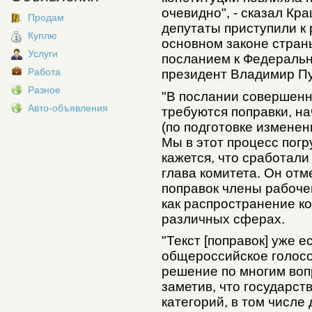
очевидно", - сказал Кр
Продам
депутаты приступили к
Куплю
основном законе страны
Услуги
посланием к Федераль
Работа
президент Владимир Пу
Разное
"В послании совершенн
Авто-объявления
требуются поправки, н
(по подготовке изменен
Мы в этот процесс погр
кажется, что сработали
глава комитета. Он отме
поправок члены рабочей
как распространение к
различных сферах.
"Текст [поправок] уже е
общероссийское голосо
решение по многим воп
заметив, что государст
категорий, в том числе