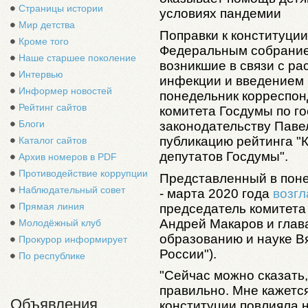
Страницы истории
условиях пандемии
Мир детства
Поправки к конституци
Кроме того
Федеральным собрание
Наше старшее поколение
возникшие в связи с р
Интервью
инфекции и введением 
Информер новостей
понедельник корреспон
Рейтинг сайтов
комитета Госдумы по го
Блоги
законодательству Паве
публикацию рейтинга 
Каталог сайтов
депутатов Госдумы".
Архив номеров в PDF
Противодействие коррупции
Представленный в поне
Наблюдательный совет
- марта 2020 года
возг
Прямая линия
председатель комитета
Андрей Макаров и глав
Молодёжный клуб
образованию и науке В
Прокурор информирует
России").
По республике
"Сейчас можно сказать,
правильно. Мне кажется
Объявления
конституции повлияла 