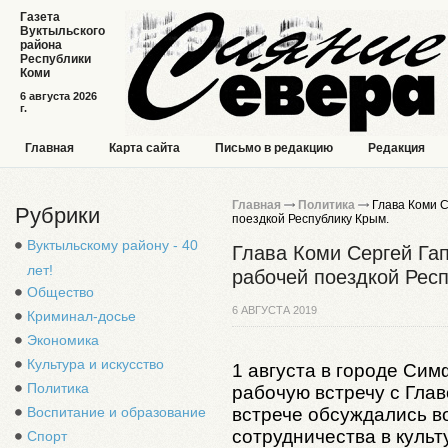
Газета
Вуктыльского
района
Республики
Коми
6 августа 2026
г.
Главная
Карта сайта
Письмо в редакцию
Редакция
Главная
Политика
Глава Коми С
Рубрики
поездкой Республику Крым.
Вуктыльскому району - 40
Глава Коми Сергей Га
лет!
рабочей поездкой Рес
Общество
6 АВГУСТА 2019
Криминал-досье
Экономика
Культура и искусство
1 августа в городе Си
Политика
рабочую встречу с Гла
встрече обсуждались в
Воспитание и образование
сотрудничества в культ
Спорт