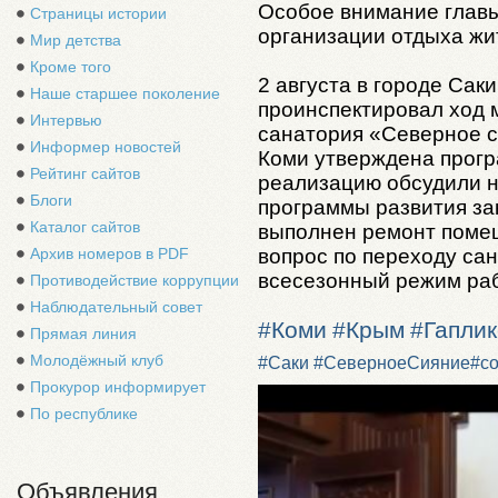
Особое внимание главы
Страницы истории
организации отдыха жи
Мир детства
Кроме того
2 августа в городе Сак
Наше старшее поколение
проинспектировал ход 
Интервью
санатория «Северное с
Информер новостей
Коми утверждена прогр
Рейтинг сайтов
реализацию обсудили н
Блоги
программы развития за
Каталог сайтов
выполнен ремонт поме
вопрос по переходу са
Архив номеров в PDF
всесезонный режим ра
Противодействие коррупции
Наблюдательный совет
#Коми
#Крым
#Гаплик
Прямая линия
Молодёжный клуб
#Саки
#СеверноеСияние
#с
Прокурор информирует
По республике
Объявления