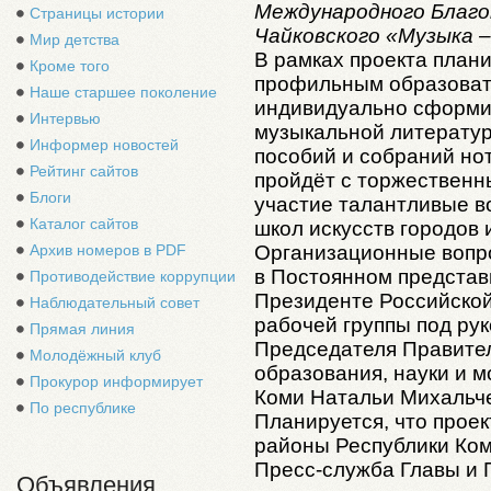
Международного Благо
Страницы истории
Чайковского «Музыка –
Мир детства
В рамках проекта план
Кроме того
профильным образоват
Наше старшее поколение
индивидуально сформи
Интервью
музыкальной литературы
Информер новостей
пособий и собраний нот
Рейтинг сайтов
пройдёт с торжественн
Блоги
участие талантливые в
Каталог сайтов
школ искусств городов 
Организационные вопр
Архив номеров в PDF
в Постоянном представ
Противодействие коррупции
Президенте Российско
Наблюдательный совет
рабочей группы под ру
Прямая линия
Председателя Правите
Молодёжный клуб
образования, науки и 
Прокурор информирует
Коми Натальи Михальч
По республике
Планируется, что проек
районы Республики Ком
Пресс-служба Главы и 
Объявления