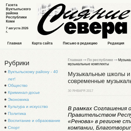
Газета
Вуктыльского
района
Республики
Коми
7 августа 2026
г.
Главная
Карта сайта
Письмо в редакцию
Редакция
Главная
По республике
Музыкал
Рубрики
музыкальные комплекты
Вуктыльскому району - 40
Музыкальные школы и 
лет!
современные музыкал
Общество
30 ЯНВАРЯ 2017
Криминал-досье
Экономика
Культура и искусство
В рамках Соглашения 
Политика
Правительством Респу
«Ренова» в регионе с
Воспитание и образование
компании, Благотвори
Спорт