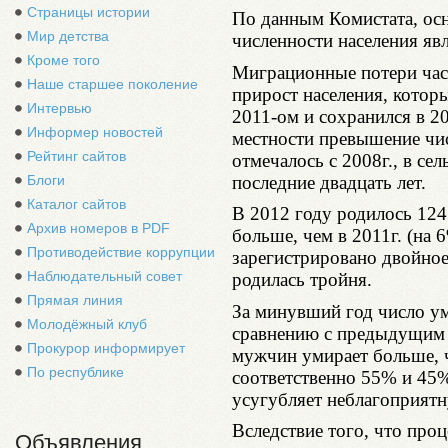
Страницы истории
По данным Комистата, ос
Мир детства
численности населения яв
Кроме того
Миграционные потери час
Наше старшее поколение
прирост населения, котор
Интервью
2011-ом и сохранился в 20
Информер новостей
местности превышение чи
Рейтинг сайтов
отмечалось с 2008г., в се
последние двадцать лет.
Блоги
Каталог сайтов
В 2012 году родилось 124
Архив номеров в PDF
больше, чем в 2011г. (на 
Противодействие коррупции
зарегистрировано двойное
Наблюдательный совет
родилась тройня.
Прямая линия
За минувший год число ум
Молодёжный клуб
сравнению с предыдущим 
Прокурор информирует
мужчин умирает больше, 
По республике
соответственно 55% и 45%
усугубляет неблагоприят
Вследствие того, что про
Объявления