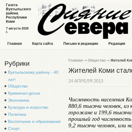
Газета
Вуктыльского
района
Республики
Коми
7 августа 2026
г.
Главная
Карта сайта
Письмо в редакцию
Редакция
Главная
Общество
Жителей Ком
Рубрики
Жителей Коми стал
Вуктыльскому району - 40
лет!
24 АПРЕЛЯ 2013
Общество
Криминал-досье
Численность населения Ко
Экономика
880,6 тысячи человек, из
Культура и искусство
горожане и 199,6 тысячи 
Политика
прошлый год численность 
Воспитание и образование
9,2 тысячи человек, или н
Спорт