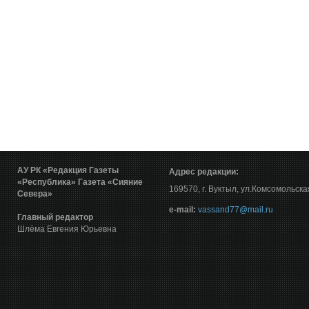
АУ РК «Редакция Газеты
Адрес редакции:
«Республика»
Газета «Сияние
169570, г. Вуктыл, ул.Комсомольска
Севера»
е-mail:
vassand77@mail.ru
Главный редактор
Шлёма Евгения Юрьевна