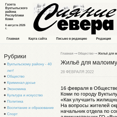
Газета
Вуктыльского
района
Республики
Коми
6 августа 2026
г.
Главная
Карта сайта
Письмо в редакцию
Редакция
Главная
Общество
Жильё для 
Рубрики
Жильё для малоим
Вуктыльскому району - 40
лет!
28 ФЕВРАЛЯ 2022
Общество
Криминал-досье
16 февраля в Обществ
Экономика
Коми по городу Вуктыл
Культура и искусство
«Как улучшить жилищн
Политика
На вопросы жителей ок
Воспитание и образование
начальник отдела по с
Спорт
администрации ГО «Ву