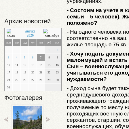
учреждениях.
- Состоим на учете в
семьи – 5 человек). 
Архив новостей
положено?
- На одного человека н
август
2026
соответственно на ваш
пон
втр
срд
чет
пят
суб
вск
жилье площадью 75 кв. 
1
2
- Хочу подать докуме
3
4
5
6
7
8
9
малоимущей и встать 
Сын – военнослужащий
10
11
12
13
14
15
16
учитываться его дохо
17
18
19
20
21
22
23
нуждаемости?
24
25
26
27
28
29
30
- Доход сына будет так
31
среднедушевого дохода
Фотогалерея
проживающего граждан
получаемые по месту 
проходящих военную сл
сержантов, старшин, со
военнослужащих, обуч