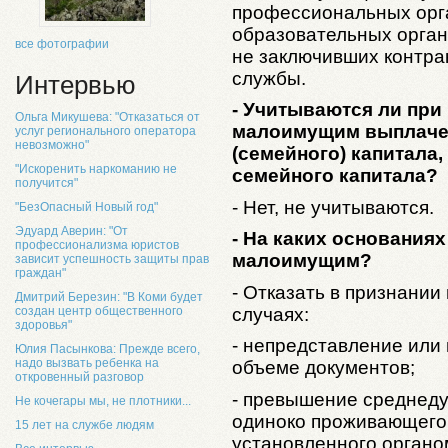
профессиональных орг
образовательных орган
все фотографии
не заключивших контра
службы.
Интервью
- Учитываются ли при
Ольга Микушева: "Отказаться от
малоимущим выплачен
услуг регионального оператора
невозможно"
(семейного) капитала
"Искоренить наркоманию не
семейного капитала?
получится"
- Нет, не учитываются.
"БезОпасный Новый год"
Эдуард Аверин: "От
- На каких основаниях
профессионализма юристов
малоимущим?
зависит успешность защиты прав
граждан"
- Отказать в признани
Дмитрий Березин: "В Коми будет
случаях:
создан центр общественного
здоровья"
- непредставление или
Юлия Пасынкова: Прежде всего,
надо вызвать ребенка на
объеме документов;
откровенный разговор
- превышение среднеду
Не кочегары мы, не плотники...
одиноко проживающего
15 лет на службе людям
установленного органо