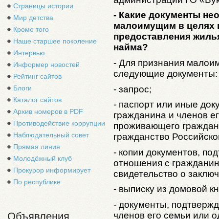
Страницы истории
- Какие документы не
Мир детства
малоимущим в целях п
Кроме того
предоставления жиль
Наше старшее поколение
найма?
Интервью
- Для признания малои
Информер новостей
следующие документы:
Рейтинг сайтов
- запрос;
Блоги
Каталог сайтов
- паспорт или иные до
Архив номеров в PDF
гражданина и членов е
Противодействие коррупции
проживающего граждан
Наблюдательный совет
гражданство Российско
Прямая линия
- копии документов, п
Молодёжный клуб
отношения с гражданин
Прокурор информирует
свидетельство о заключ
По республике
- выписку из домовой кн
- документы, подтверж
членов его семьи или 
Объявления