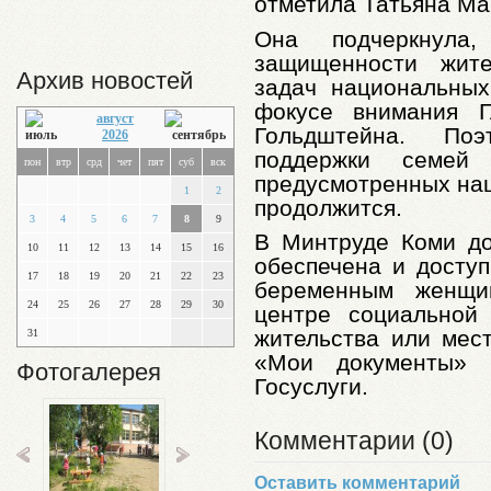
отметила Татьяна Ма
Она подчеркнула
защищенности жит
Архив новостей
задач национальных
фокусе внимания Г
август
Гольдштейна. По
2026
поддержки семей
пон
втр
срд
чет
пят
суб
вск
предусмотренных на
1
2
продолжится.
3
4
5
6
7
8
9
В Минтруде Коми до
10
11
12
13
14
15
16
обеспечена и досту
17
18
19
20
21
22
23
беременным женщи
24
25
26
27
28
29
30
центре социальной
жительства или мес
31
«Мои документы» 
Фотогалерея
Госуслуги.
Комментарии (0)
Оставить комментарий