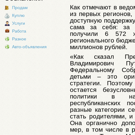
Как отмечают в ведо
Продам
из первых регионов,
Куплю
доступную поддержку
Услуги
сама за себя: за 
Работа
получили 6 572 
Разное
регионального бюдже
миллионов рублей.
Авто-объявления
«Как сказал Пре
Владимирович П
Федеральному Соб
детьми – это орие
стратегии. Поэто
остается безуслов
политики в на
республиканских п
разные категории се
стать родителями, и
Она органично доп
мер, в том числе в 