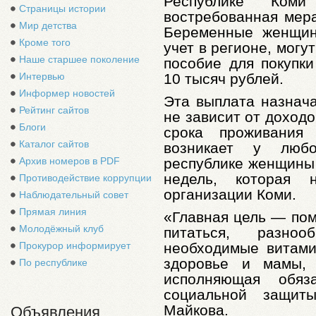
Республике Коми
Страницы истории
востребованная мер
Мир детства
Беременные женщин
Кроме того
учет в регионе, мог
Наше старшее поколение
пособие для покупки
10 тысяч рублей.
Интервью
Информер новостей
Эта выплата назнача
Рейтинг сайтов
не зависит от доходо
Блоги
срока проживания
Каталог сайтов
возникает у люб
республике женщины 
Архив номеров в PDF
недель, которая 
Противодействие коррупции
организации Коми.
Наблюдательный совет
Прямая линия
«Главная цель — по
Молодёжный клуб
питаться, разноо
необходимые витами
Прокурор информирует
здоровье и мамы,
По республике
исполняющая обяз
социальной защит
Майкова.
Объявления