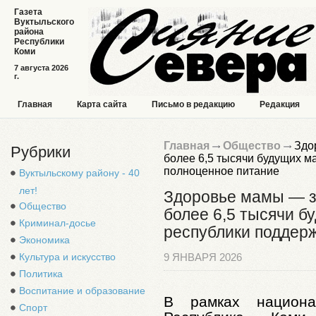
Газета
Вуктыльского
района
Республики
Коми
7 августа 2026
г.
Главная
Карта сайта
Письмо в редакцию
Редакция
Главная
Общество
Здо
Рубрики
более 6,5 тысячи будущих м
полноценное питание
Вуктыльскому району - 40
лет!
Здоровье мамы — з
Общество
более 6,5 тысячи б
Криминал-досье
республики поддерж
Экономика
Культура и искусство
9 ЯНВАРЯ 2026
Политика
Воспитание и образование
В рамках национа
Спорт