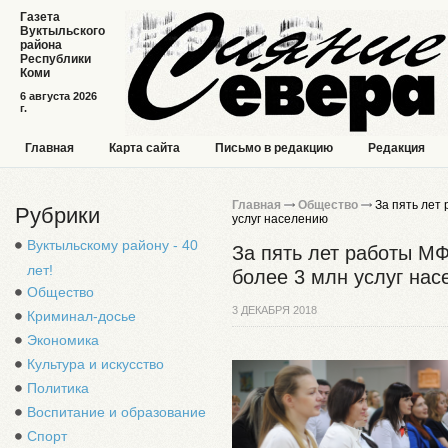
Газета
Вуктыльского
района
Республики
Коми
6 августа 2026
г.
Главная
Карта сайта
Письмо в редакцию
Редакция
Главная
Общество
За пять лет 
Рубрики
услуг населению
Вуктыльскому району - 40
За пять лет работы М
лет!
более 3 млн услуг на
Общество
3 ДЕКАБРЯ 2018
Криминал-досье
Экономика
Культура и искусство
Политика
Воспитание и образование
Спорт