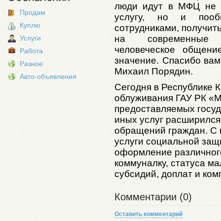
люди идут в МФЦ не т
Продам
услугу, но и пооб
Куплю
сотрудниками, получить
на современные т
Услуги
человеческое общени
Работа
значение. Спасибо вам 
Разное
Михаил Порядин.
Авто-объявления
Сегодня в Республике 
облуживания ГАУ РК «М
предоставляемых госу
иных услуг расширился 
обращений граждан. С н
услуги социальной защ
оформление различного
коммуналку, статуса м
субсидий, доплат и ком
Комментарии (0)
Оставить комментарий