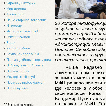
Страницы истории
Мир детства
Кроме того
Наше старшее поколение
30 ноября Многофункц
Интервью
государственных и мун
Информер новостей
отметил первый юбил
Рейтинг сайтов
«системы одного окна
Блоги
Администрации Главы 
Каталог сайтов
Порядин. Он поблагода
Архив номеров в PDF
добросовестный труд 
перспективных проект
Противодействие коррупции
Наблюдательный совет
«Ещё недавно 
Прямая линия
документа нам прихо
Молодёжный клуб
занимать место и подо
МФЦ решило все эти п
Прокурор информирует
где человек в любое
По республике
свои вопросы. Когда 
Владимир Путин упомин
он назвал и МФЦ. Это
Объявления