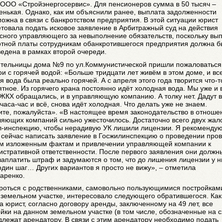
 ООО «Стройэнергосервис». Для пенсионеров сумма в 50 тысяч –
нькая. Однако, как им объяснили ранее, выплата задолженности
ожна в связи с банкротством предприятия. В этой ситуации юрист
товала подать исковое заявление в Арбитражный суд на действия
сного управляющего за невыполнение обязательств, поскольку вы
отной платы сотрудникам обанкротившегося предприятия должна б
едена в рамках второй очереди.
ительницы дома №9 по ул.Коммунистической пришли пожаловаться
и с горячей водой: «Больше тридцати лет живём в этом доме, и вс
я вода была реально горячей. А с апреля этого года творится что-т
тное. Из горячего крана постоянно идёт холодная вода. Мы уже и 
ЖКХ обращались, и в управляющую компанию. А толку нет. Дадут 
часа-час и всё, снова идёт холодная. Что делать уже не знаем.
те, пожалуйста». «В настоящее время законодательство в отноше
яющих компаний сильно ужесточилось. Достаточно всего двух жал
л-инспекцию, чтобы нерадивую УК лишили лицензии. Я рекоменду
 сейчас написать заявление в Госжилинспекцию о проведении про
ем изложенным фактам и привлечении управляющей компании к
стративной ответственности. После первого заявления они должн
заплатить штраф и задумаются о том, что до лишения лицензии у н
один шаг… Других вариантов я просто не вижу», – отметила
аренко.
ороться с родственниками, самовольно пользующимися постройкам
земельном участке, интересовало следующего обратившегося. Как
а юрист, согласно договору аренды, заключенному на 49 лет, все
йки на данном земельном участке (в том числе, обозначенные на 
лежат арендатору. В связи с этим арендатору необходимо подать