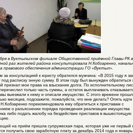
абря в Вуктыльском филиале Общественной приёмной Главы РК в
дной раз жителей района консультировала Н.Кобзаренко, началь
а правового обеспечения администрации ГО «Вуктыл».
 за консультацией к юристу обратился мужчина: «В 2015 году я за
 под расписку энную сумму. В этом году был вынужден обратиться в
й признал мои права на взыскание долга. По исполнительному лис
перечислил только часть суммы, а остаток выплачивать отказывает
вы выезжали к нему и описали имущество. С этого времени прошл
ько месяцев, подскажите, пожалуйста, что мне делать? Опять идти
 Н.Кобзаренко порекомендовала ему обратиться к приставам с
ением о разъяснении порядка проведения реализации имущества
ика либо подать жалобу на бездействие приставов в вышестоящую
нцию.
ющей на приём пришла супружеская пара, которая уже не первый 
ся получить свою заработную плату за декабрь 2014 года и январь