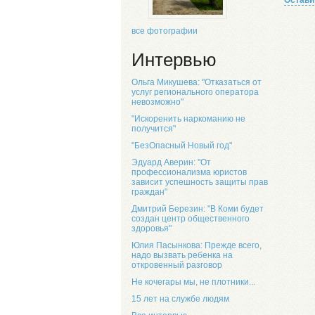
Остави
все фотографии
Интервью
Ольга Микушева: "Отказаться от
услуг регионального оператора
невозможно"
"Искоренить наркоманию не
получится"
"БезОпасный Новый год"
Эдуард Аверин: "От
профессионализма юристов
зависит успешность защиты прав
граждан"
Дмитрий Березин: "В Коми будет
создан центр общественного
здоровья"
Юлия Пасынкова: Прежде всего,
надо вызвать ребенка на
откровенный разговор
Не кочегары мы, не плотники...
15 лет на службе людям