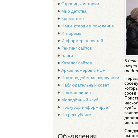
Страницы истории
Мир детства
Кроме того
Наше старшее поколение
Интервью
Информер новостей
Рейтинг сайтов
Блоги
5 дек
Каталог сайтов
очере
Архив номеров в PDF
отдел
Противодействие коррупции
Первым
соседу
Наблюдательный совет
которы
Прямая линия
сосед 
Приста
Молодёжный клуб
нескол
Прокурор информирует
суд?».
заявл
По республике
должн
инста
Следу
Объявления
пытает