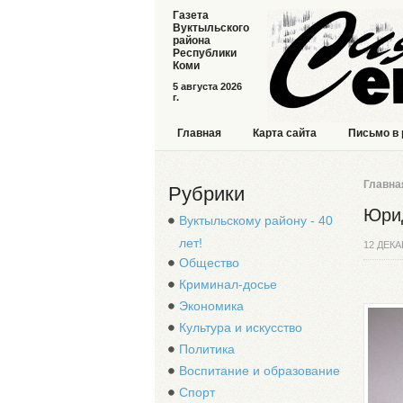
Газета
Вуктыльского
района
Республики
Коми
5 августа 2026
г.
Главная
Карта сайта
Письмо в
Главна
Рубрики
Юрид
Вуктыльскому району - 40
лет!
12 ДЕКА
Общество
Криминал-досье
Экономика
Культура и искусство
Политика
Воспитание и образование
Спорт