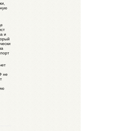
ки,
дную
де
ист
а и
торый
чески
ва
спорт
чет
Ф не
т
ию