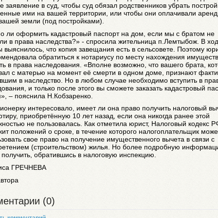
е заявление в суд, чтобы суд обязал родственников убрать построй
денные ими на вашей территории, или чтобы они оплачивали арен
вашей земли (под постройками).
о ли оформить кадастровый паспорт на дом, если мы с братом не
ли в права наследства?» - спросила жительница п.Лемтыбож. В хо
 выяснилось, что копия завещания есть в сельсовете. Поэтому юр
мендовала обратиться к нотариусу по месту нахождения имуществ
ть в права наследования. «Вполне возможно, что вашего брата, ко
ал с матерью на момент её смерти в одном доме, признают факти
вшим в наследство. Но в любом случае необходимо вступить в пра
ования, и только после этого вы сможете заказать кадастровый па
», – пояснила Н.Кобзаренко.
ионерку интересовало, имеет ли она право получить налоговый вы
ртиру, приобретённую 10 лет назад, если она никогда ранее этой
ностью не пользовалась. Как отметила юрист, Налоговый кодекс Р
ит положений о сроке, в течение которого налогоплательщик може
зовать свое право на получение имущественного вычета в связи с
ретением (строительством) жилья. Но более подробную информац
получить, обратившись в налоговую инспекцию.
иса ГРЕЧНЕВА
автора
ентарии (0)