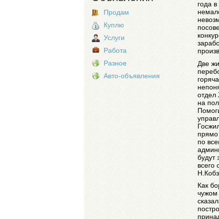
года в
немале
Продам
невозм
Куплю
посове
конкур
Услуги
зараб
Работа
произв
Разное
Две ж
перебо
Авто-объявления
горяча
непоня
отдел 
на пол
Помоги
управл
Госжи
прямо
по вс
админи
будут 
всего 
Н.Кобз
Как б
чужом 
сказал
постро
принад