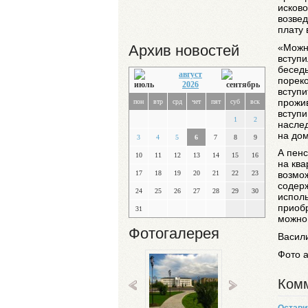
исково
возве
плату 
«Можн
Архив новостей
вступи
беседы
август
пореко
2026
вступи
прожив
пон
втр
срд
чет
пят
суб
вск
вступи
1
2
наслед
на дом
3
4
5
6
7
8
9
А пенс
10
11
12
13
14
15
16
на ква
17
18
19
20
21
22
23
возмож
содерж
24
25
26
27
28
29
30
исполь
приоб
31
можно 
Фотогалерея
Васил
Фото 
Комм