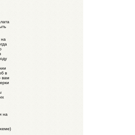
плата
ыть
 на
егда
о
в
воду
нии
об в
ю вам
верки
ы
их
и на
схеме)