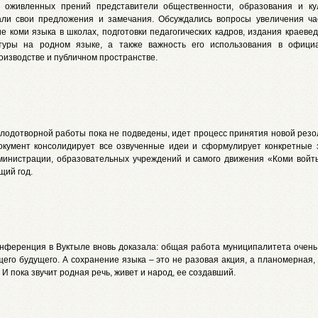
 оживленных прений представители общественности, образования и ку
али свои предложения и замечания. Обсуждались вопросы увеличения ча
е коми языка в школах, подготовки педагогических кадров, издания краеве
туры на родном языке, а также важность его использования в офици
оизводстве и публичном пространстве.
плодотворной работы пока не подведены, идет процесс принятия новой резо
окумент консолидирует все озвученные идеи и сформулирует конкретные 
министрации, образовательных учреждений и самого движения «Коми войт
щий год.
онференция в Вуктыле вновь доказала: общая работа муниципалитета очень
щего будущего. А сохранение языка – это не разовая акция, а планомерная
 И пока звучит родная речь, живет и народ, ее создавший.