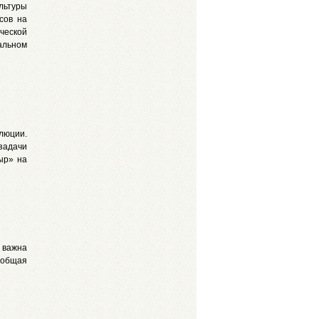
льтуры
сов на
дческой
альном
люции.
задачи
ыр» на
 важна
, общая