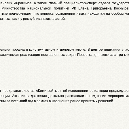
анович Ибрагимов, а также главный специалист-эксперт отдела государст
 Министерства национальной политики РК Елена Григорьевна Косныре
ствие подчеркивает, что вопросы сохранения языка находятся на особом ко
естных, так и у республиканских властей.
енция прошла в конструктивном и деловом ключе. В центре внимания учас
рактическая реализация поставленных задач. Повестка дня включала три кл
ет представительства «Коми войтыр» об исполнении резолюции предыдущей,
енции. Активисты движения детально рассказали о том, какие мероприяти
ены за истекший год в рамках выполнения ранее принятых решений.