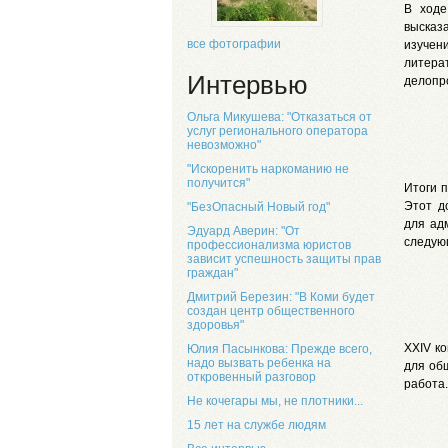
В ходе
высказ
все фотографии
изучени
литера
Интервью
делопр
Ольга Микушева: "Отказаться от
услуг регионального оператора
невозможно"
"Искоренить наркоманию не
получится"
Итоги 
Этот д
"БезОпасный Новый год"
для ад
Эдуард Аверин: "От
следую
профессионализма юристов
зависит успешность защиты прав
граждан"
Дмитрий Березин: "В Коми будет
создан центр общественного
здоровья"
XXIV к
Юлия Пасынкова: Прежде всего,
надо вызвать ребенка на
для об
откровенный разговор
работа.
Не кочегары мы, не плотники...
15 лет на службе людям