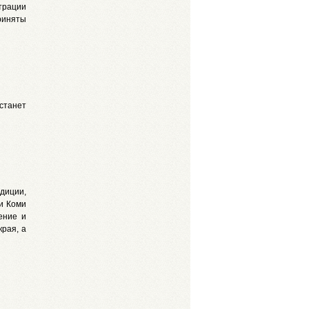
трации
риняты
станет
диции,
и Коми
ение и
края, а