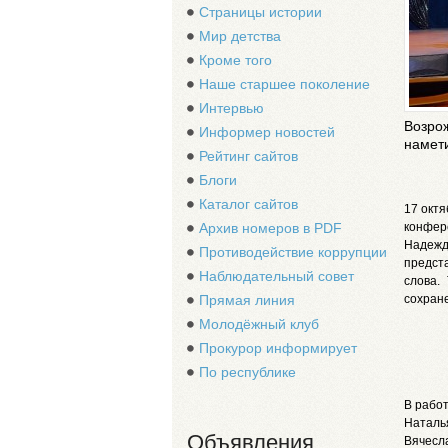
Страницы истории
Мир детства
Кроме того
Наше старшее поколение
Интервью
Возро
Информер новостей
намет
Рейтинг сайтов
Блоги
Каталог сайтов
17 октя
конфер
Архив номеров в PDF
Надеж
Противодействие коррупции
предста
Наблюдательный совет
слова.
сохране
Прямая линия
Молодёжный клуб
Прокурор информирует
По республике
В рабо
Наталь
Объявления
Вячес