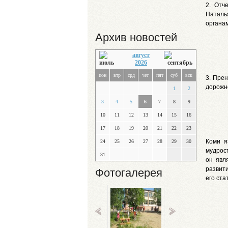
2. Отч
Наталь
органа
Архив новостей
август
2026
пон
втр
срд
чет
пят
суб
вск
3. Пре
дорожн
1
2
3
4
5
6
7
8
9
10
11
12
13
14
15
16
17
18
19
20
21
22
23
Коми я
24
25
26
27
28
29
30
мудрос
31
он явл
развит
Фотогалерея
его ста