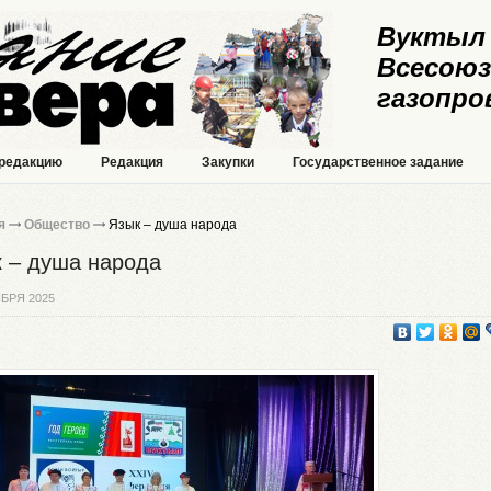
Вуктыл 
Всесоюз
газопро
 редакцию
Редакция
Закупки
Государственное задание
я
Общество
Язык – душа народа
 – душа народа
БРЯ 2025