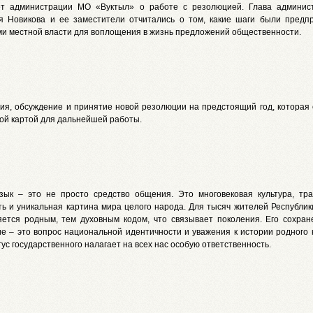
ет администрации МО «Вуктыл» о работе с резолюцией. Глава админис
я Новикова и ее заместители отчитались о том, какие шаги были предп
ми местной власти для воплощения в жизнь предложений общественности.
ния, обсуждение и принятие новой резолюции на предстоящий год, которая 
ой картой для дальнейшей работы.
зык – это не просто средство общения. Это многовековая культура, тра
ть и уникальная картина мира целого народа. Для тысяч жителей Республик
яется родным, тем духовным кодом, что связывает поколения. Его сохран
ие – это вопрос национальной идентичности и уважения к истории родного 
тус государственного налагает на всех нас особую ответственность.