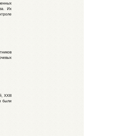
венных
ва. Их
нтроле
тников
ючевых
 XXIII
я были