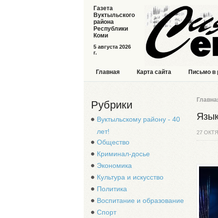
Газета
Вуктыльского
района
Республики
Коми
5 августа 2026
г.
Главная
Карта сайта
Письмо в
Главна
Рубрики
Язык
Вуктыльскому району - 40
лет!
27 ОКТЯ
Общество
Криминал-досье
Экономика
Культура и искусство
Политика
Воспитание и образование
Спорт