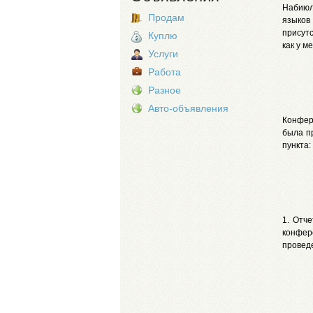
Набиюл
Продам
языков
присут
Куплю
как у м
Услуги
Работа
Разное
Авто-объявления
Конфер
была п
пункта:
1. Отч
конфер
провед