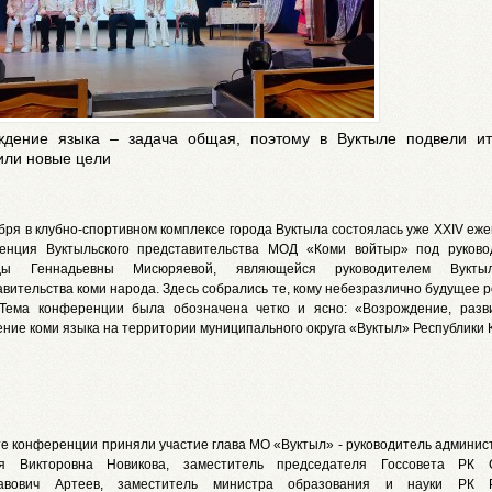
ждение языка – задача общая, поэтому в Вуктыле подвели ит
или новые цели
бря в клубно-спортивном комплексе города Вуктыла состоялась уже XXIV еж
енция Вуктыльского представительства МОД «Коми войтыр» под руково
ды Геннадьевны Мисюряевой, являющейся руководителем Вуктыль
вительства коми народа. Здесь собрались те, кому небезразлично будущее 
 Тема конференции была обозначена четко и ясно: «Возрождение, разв
ние коми языка на территории муниципального округа «Вуктыл» Республики 
те конференции приняли участие глава МО «Вуктыл» - руководитель админис
я Викторовна Новикова, заместитель председателя Госсовета РК 
лавович Артеев, заместитель министра образования и науки РК 