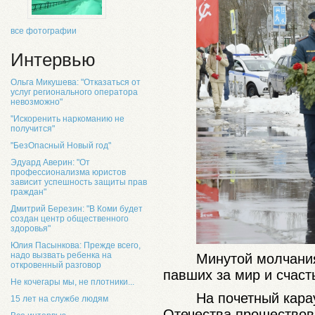
все фотографии
Интервью
Ольга Микушева: "Отказаться от
услуг регионального оператора
невозможно"
"Искоренить наркоманию не
получится"
"БезОпасный Новый год"
Эдуард Аверин: "От
профессионализма юристов
зависит успешность защиты прав
граждан"
Дмитрий Березин: "В Коми будет
создан центр общественного
здоровья"
Юлия Пасынкова: Прежде всего,
надо вызвать ребенка на
Минутой молчания
откровенный разговор
павших за мир и счас
Не кочегары мы, не плотники...
На почетный кара
15 лет на службе людям
Отечества прошествов