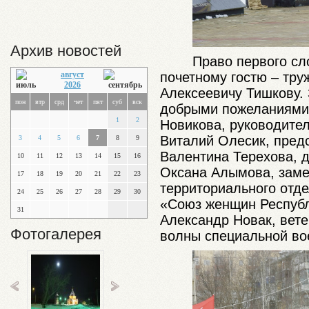
Архив новостей
Право первого сл
почетному гостю – тру
август
2026
Алексеевичу Тишкову.
пон
втр
срд
чет
пят
суб
вск
добрыми пожеланиями 
1
2
Новикова, руководите
Виталий Олесик, пред
3
4
5
6
7
8
9
Валентина Терехова, 
10
11
12
13
14
15
16
Оксана Алымова, заме
17
18
19
20
21
22
23
территориального отд
24
25
26
27
28
29
30
«Союз женщин Республи
31
Александр Новак, вет
Фотогалерея
волны специальной во