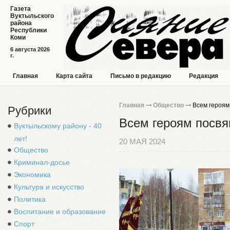
Газета
Вуктыльского
района
Республики
Коми
6 августа 2026
г.
Главная
Карта сайта
Письмо в редакцию
Редакция
Главная
Общество
Всем героя
Рубрики
Всем героям посв
Вуктыльскому району - 40
лет!
20 МАЯ 2024
Общество
Криминал-досье
Экономика
Культура и искусство
Политика
Воспитание и образование
Спорт