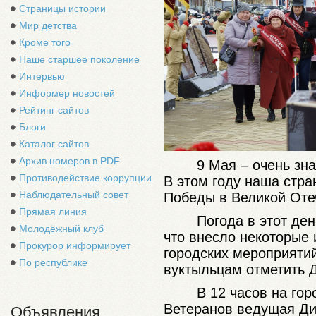
Страницы истории
Мир детства
Кроме того
Наше старшее поколение
Интервью
Информер новостей
Рейтинг сайтов
Блоги
Каталог сайтов
Архив номеров в PDF
9 Мая – очень зн
Противодействие коррупции
В этом году наша стр
Наблюдательный совет
Победы в Великой Оте
Прямая линия
Погода в этот де
Молодёжный клуб
что внесло некоторые
Прокурор информирует
городских мероприятий
По республике
вуктыльцам отметить 
В 12 часов на го
Ветеранов ведущая Ди
Объявления