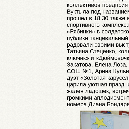
коллективов предприят
Вуктыла под название
прошел в 18.30 также 
спортивного комплекс
«Рябинки» в солдатск
публики танцевальный 
радовали своими выс
Татьяна Стеценко, кол
ключик» и «Дюймовочк
Закатова, Елена Лоза
СОШ №1, Арина Кульни
дуэт «Золотая карусел
царила уютная праздн
жалея ладошек, встре
громкими аплодисмент
номера Диана Бондаре