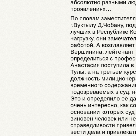
абсолютно разными люд
проявлениях…
По словам заместителя
г.Вуктылу Д.Чобану, по
лучших в Республике К
нагрузку, они замечате
работой. А возглавляет
Вершинина, лейтенант п
определиться с профес
Анастасия поступила в
Тулы, а на третьем кур
должность милиционера
временного содержания
подозреваемых в суд, н
Это и определило её д
очень интересно, как с
основании которых суд
виновен человек или не
справедливости привело
вести дела и привлекат