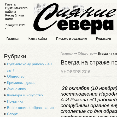
Газета
Вуктыльского
района
Республики
Коми
7 августа 2026
г.
Главная
Карта сайта
Письмо в редакцию
Редакция
Главная
Общество
Всегда на ст
Рубрики
Всегда на страже п
Вуктыльскому району - 40
лет!
9 НОЯБРЯ 2016
Общество
Криминал-досье
28 октября (10 ноября
Экономика
постановление Народн
Культура и искусство
А.И.Рыкова «О рабочей
Политика
сотрудники органов в
Воспитание и образование
столетие со дня образ
Спорт
профессионального пр