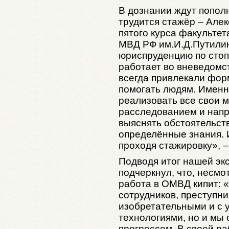
В дознании ждут попол
трудится стажёр – Алек
пятого курса факульте
МВД РФ им.И.Д.Путилин
юриспруденцию по стоп
работает во вневедомс
всегда привлекали фор
помогать людям. Именн
реализовать все свои 
расследованием и напра
выяснять обстоятельст
определённые знания. И
проходя стажировку», –
Подводя итог нашей эк
подчеркнул, что, несмо
работа в ОМВД кипит: 
сотрудников, преступни
изобретательными и с 
технологиями, но и мы 
прогрессом. В своей р