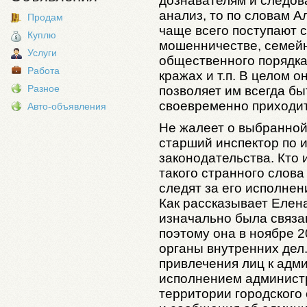
дознавателям и следов
анализ, то по словам А
Продам
чаще всего поступают 
Куплю
мошенничестве, семей
Услуги
общественного порядка 
Работа
кражах и т.п. В целом 
Разное
позволяет им всегда бы
своевременно приходи
Авто-объявления
Не жалеет о выбранно
старший инспектор по 
законодательства. Кто
такого странного слова
следят за его исполне
Как рассказывает Елен
изначально была связа
поэтому она в ноябре 2
органы внутренних дел
привлечения лиц к адм
исполнением администр
территории городского 