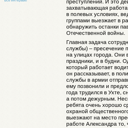
Все интервью
преступлений. И это де
захватывающая работа»
в полевых условиях, ве
группами выезжает в р
обнаружить останки па
Отечественной войны.
Главная задача сотруд
службы) – пресечение 
на улицах города. Они в
праздники, и в будни. О
который работает водит
он рассказывает, в пол
службы в армии отправи
ему позвонили и предло
года трудился в Ухте, 
а потом дежурным. Нес
ребята очень хорошо с
охраной общественного
выезжают на место прес
работе Александра то, 