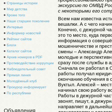
Страницы истории
экскурсию по ОМВД Рос
Мир детства
с некоторыми его сот
Кроме того
Всем нам известна исти
Наше старшее поколение
вешалки. А с чего начи
Интервью
Конечно, с дежурной ча
Информер новостей
это то место, куда пер
Рейтинг сайтов
информация о совершё
Блоги
мошенничестве и прес
Каталог сайтов
смены – Александр Але
молодые и перспективн
Архив номеров в PDF
сразу после службы в а
Противодействие коррупции
Сначала он работал в О
Наблюдательный совет
работы получал юридич
Прямая линия
окончанию обучения в 
Молодёжный клуб
Вуктыл. Алексей – мест
Прокурор информирует
начинал свою работу в
По республике
Работы в дежурной част
звонят, пишут, а дежур
направляет в дальнейш
Объявления