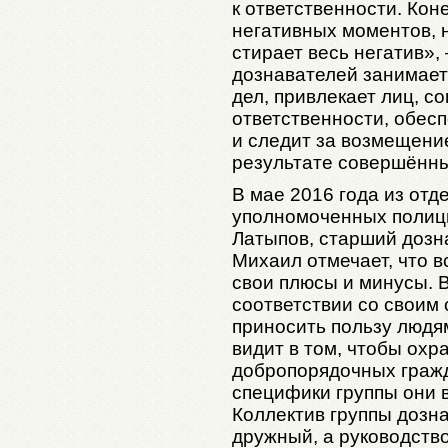
к ответственности. Кон
негативных моментов, 
стирает весь негатив»,
дознавателей занимае
дел, привлекает лиц, с
ответственности, обес
и следит за возмещени
результате совершённы
В мае 2016 года из отд
уполномоченных полиц
Латыпов, старший дозна
Михаил отмечает, что 
свои плюсы и минусы. 
соответствии со своим 
приносить пользу людя
видит в том, чтобы охр
добропорядочных гражд
специфики группы они 
Коллектив группы дозн
дружный, а руководство