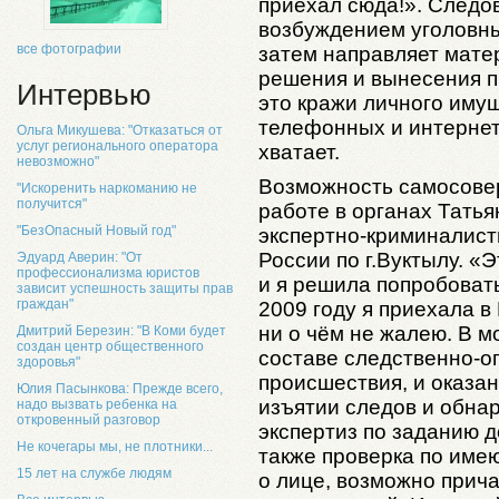
приехал сюда!». Следо
возбуждением уголовны
все фотографии
затем направляет матер
решения и вынесения п
Интервью
это кражи личного иму
телефонных и интернет
Ольга Микушева: "Отказаться от
услуг регионального оператора
хватает.
невозможно"
Возможность самосове
"Искоренить наркоманию не
получится"
работе в органах Татья
"БезОпасный Новый год"
экспертно-криминалис
России по г.Вуктылу. «
Эдуард Аверин: "От
профессионализма юристов
и я решила попробовать
зависит успешность защиты прав
граждан"
2009 году я приехала в
ни о чём не жалею. В м
Дмитрий Березин: "В Коми будет
создан центр общественного
составе следственно-о
здоровья"
происшествия, и оказа
Юлия Пасынкова: Прежде всего,
изъятии следов и обна
надо вызвать ребенка на
откровенный разговор
экспертиз по заданию д
Не кочегары мы, не плотники...
также проверка по им
15 лет на службе людям
о лице, возможно прич