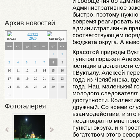
и сообщения об админ
Административное зако
быстро, поэтому нужно 
вовремя реагировать н
Архив новостей
административные пра
август
соответствующем поряд
2026
бюджета округа. А выв
пон
втр
срд
чет
пят
суб
вск
Красотой природы Вук
1
2
пунктов поражен Алекс
3
4
5
6
7
8
9
юстиции в должности с
10
11
12
13
14
15
16
г.Вуктылу. Алексей пер
года из Челябинска, гд
17
18
19
20
21
22
23
года. Наш маленький г
24
25
26
27
28
29
30
молодого следователя: 
31
доступности. Коллектив
Фотогалерея
дружный. Со всеми слу
взаимодействие, и это 
неоднократно мне прих
пункты округа, и я про
богатством этого север