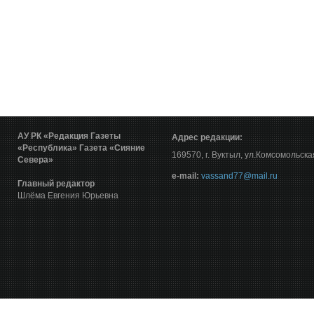
АУ РК «Редакция Газеты
Адрес редакции:
«Республика»
Газета «Сияние
169570, г. Вуктыл, ул.Комсомольска
Севера»
е-mail:
vassand77@mail.ru
Главный редактор
Шлёма Евгения Юрьевна