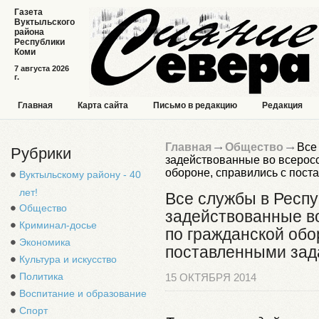
Газета
Вуктыльского
района
Республики
Коми
7 августа 2026
г.
Главная
Карта сайта
Письмо в редакцию
Редакция
Главная
Общество
Все 
Рубрики
задействованные во всеросс
обороне, справились с пос
Вуктыльскому району - 40
лет!
Все службы в Респу
Общество
задействованные в
Криминал-досье
по гражданской обо
Экономика
поставленными зад
Культура и искусство
Политика
15 ОКТЯБРЯ 2014
Воспитание и образование
Спорт