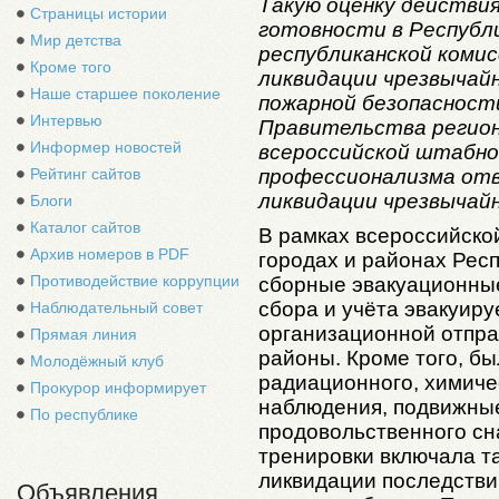
Такую оценку действия
Страницы истории
готовности в Республ
Мир детства
республиканской комис
Кроме того
ликвидации чрезвычай
Наше старшее поколение
пожарной безопасност
Интервью
Правительства регион
Информер новостей
всероссийской штабно
профессионализма от
Рейтинг сайтов
ликвидации чрезвычай
Блоги
Каталог сайтов
В рамках всероссийской
Архив номеров в PDF
городах и районах Рес
Противодействие коррупции
сборные эвакуационные
сбора и учёта эвакуиру
Наблюдательный совет
организационной отпра
Прямая линия
районы. Кроме того, б
Молодёжный клуб
радиационного, химиче
Прокурор информирует
наблюдения, подвижные
По республике
продовольственного сн
тренировки включала т
ликвидации последстви
Объявления