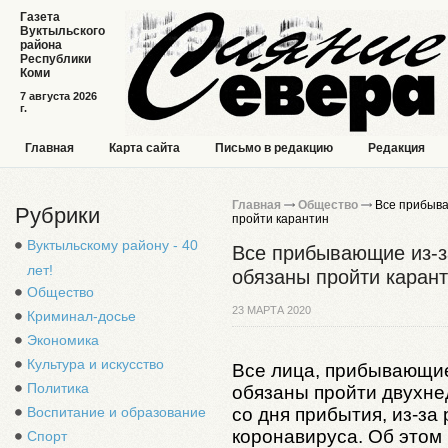
Газета
Вуктыльского
района
Республики
Коми
7 августа 2026
г.
Главная
Карта сайта
Письмо в редакцию
Редакция
Главная
Общество
Все прибыва
Рубрики
пройти карантин
Вуктыльскому району - 40
Все прибывающие из-з
лет!
обязаны пройти каран
Общество
23 МАРТА 2020
Криминал-досье
Экономика
Культура и искусство
Все лица, прибывающие
Политика
обязаны пройти двухне
со дня прибытия, из-за
Воспитание и образование
коронавируса. Об этом
Спорт