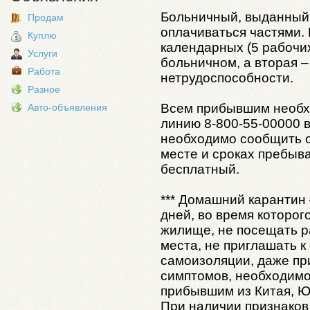
Больничный, выданный 
Продам
оплачиваться частями. 
Куплю
календарных (5 рабочи
Услуги
больничном, а вторая –
Работа
нетрудоспособности.
Разное
Всем прибывшим необх
Авто-объявления
линию 8-800-55-00000 
необходимо сообщить о
месте и сроках пребыва
бесплатный.
*** Домашний карантин
дней, во время которог
жилище, не посещать р
места, не приглашать к
самоизоляции, даже при
симптомов, необходимо
прибывшим из Китая, Ю
При наличии признако