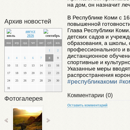
на дом, он назначит ле
В Республике Коми с 1
Архив новостей
повышенной готовности
Глава Республики Коми
август
детских садов и учреж
2026
образования, а школы,
пон
втр
срд
чет
пят
суб
вск
профессионального и 
1
2
дистанционное обучени
3
4
5
6
7
8
9
спортивные и культурн
10
11
12
13
14
15
16
Указанные меры вводят
17
18
19
20
21
22
23
распространения корон
#республикакоми
#ко
24
25
26
27
28
29
30
31
Комментарии (0)
Фотогалерея
Оставить комментарий