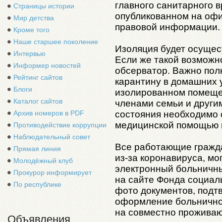
главного санитарного 
Страницы истории
опубликованном на оф
Мир детства
правовой информации.
Кроме того
Наше старшее поколение
Изоляция будет осущес
Интервью
Если же такой возможно
Информер новостей
обсерватор. Важно пол
Рейтинг сайтов
карантину в домашних у
Блоги
изолированном помеще
Каталог сайтов
членами семьи и други
состояния необходимо 
Архив номеров в PDF
медицинской помощью н
Противодействие коррупции
Наблюдательный совет
Все работающие гражда
Прямая линия
из-за коронавируса, м
Молодёжный клуб
электронный больничны
Прокурор информирует
на сайте Фонда социал
По республике
фото документов, подт
оформление больничного
на совместно прожива
Объявления