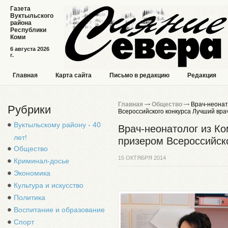
Газета
Вуктыльского
района
Республики
Коми
6 августа 2026
г.
Главная
Карта сайта
Письмо в редакцию
Редакция
Главная
Общество
Врач-неонат
Рубрики
Всероссийского конкурса Лучший вра
Вуктыльскому району - 40
Врач-неонатолог из К
лет!
призером Всероссийско
Общество
15 ОКТЯБРЯ 2014
Криминал-досье
Экономика
Культура и искусство
Политика
Воспитание и образование
Спорт