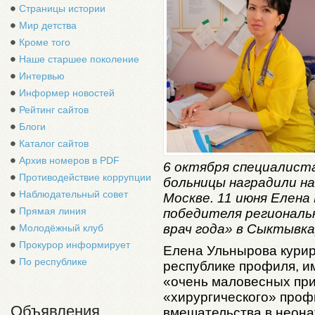
Страницы истории
Мир детства
Кроме того
Наше старшее поколение
Интервью
Информер новостей
Рейтинг сайтов
Блоги
Каталог сайтов
Архив номеров в PDF
6 октября специалист
Противодействие коррупции
больницы наградили н
Наблюдательный совет
Москве. 11 июня Елена
Прямая линия
победителя региональ
врач года» в Сыктывк
Молодёжный клуб
Прокурор информирует
Елена Ульнырова курир
По республике
республике профиля, и
«очень маловесных при
«хирургического» проф
Объявления
вмешательства в неона