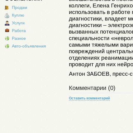
коллеги, Елена Генрих
Продам
использовать в работе
Куплю
диагностики, владеет 
Услуги
диагностики – электро
Работа
вызванных потенциалов
специальности «невроло
Разное
самыми тяжелыми вари
Авто-объявления
повреждений централь
отделениях реанимации
проводит для них нейр
Антон
ЗАБОЕВ
, пресс-
Комментарии (0)
Оставить комментарий