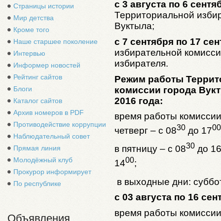
с 3 августа по 6 сентя
Страницы истории
Территориальной избир
Мир детства
Вуктыла;
Кроме того
с 7 сентября по 17 се
Наше старшее поколение
избирательной комисси
Интервью
избирателя.
Информер новостей
Рейтинг сайтов
Режим работы Террит
комиссии города Вукт
Блоги
2016 года:
Каталог сайтов
Архив номеров в PDF
время работы комиссии
Противодействие коррупции
30
00
четверг – с 08
до 17
Наблюдательный совет
30
в пятницу – с 08
до 1
Прямая линия
00
Молодёжный клуб
14
;
Прокурор информирует
в выходные дни: суббот
По республике
с 03 августа по 16 сен
время работы комиссии
Объявления