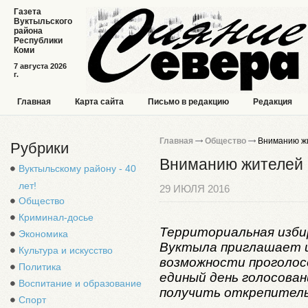
Газета
Вуктыльского
района
Республики
Коми
7 августа 2026
г.
Главная
Карта сайта
Письмо в редакцию
Редакция
Главная
Общество
Вниманию жи
Рубрики
Вниманию жителей 
Вуктыльскому району - 40
лет!
29 ИЮЛЯ 2016
Общество
Криминал-досье
Территориальная изби
Экономика
Вуктыла приглашает 
Культура и искусство
возможности проголос
Политика
единый день голосован
Воспитание и образование
получить открепитель
Спорт