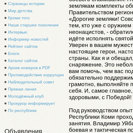
Страницы истории
землякам комплекты о
Мир детства
Правительством регион
Кроме того
«Дорогие земляки! Сов
тем, кто уже с оружием
Наше старшее поколение
неонацистов, - обратил
Интервью
идёте исполнять святой
Информер новостей
Уверен в вашем мужеств
Рейтинг сайтов
настоящие герои, наст
Блоги
страны. Как я и обещал
Каталог сайтов
снаряжение. Это небол
Архив номеров в PDF
вам помочь, чем вас по
Противодействие коррупции
обязательно поддержи
Наблюдательный совет
грамотно, выполняйте 
Прямая линия
себя. И, самое главно
Молодёжный клуб
здоровыми, с Победой!
Прокурор информирует
Под руководством опыт
По республике
Республики Коми прохо
занятия. Владимир Уйба
боевая и тактическая п
Объявления