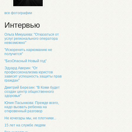
все фотографии
Интервью
Ольга Микушева: "Отказаться от
услуг регионального оператора
невозможно"
"Искоренить наркоманию не
получится"
"БезОпасный Новый год"
Эдуард Аверин: "От
профессионализма юристов
зависит успешность защиты прав
граждан"
Дмитрий Березин: "В Коми будет
создан центр общественного
здоровья"
Юлия Пасынкова: Прежде всего,
надо вызвать ребенка на
откровенный разговор
Не кочегары мы, не плотники...
15 лет на службе людям