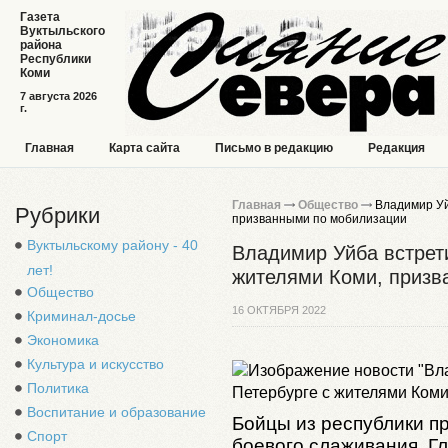
Газета
Вуктыльского
района
Республики
Коми
7 августа 2026
г.
Главная
Карта сайта
Письмо в редакцию
Редакция
Главная
Общество
Владимир Уй
Рубрики
призванными по мобилизации
Вуктыльскому району - 40
Владимир Уйба встрети
лет!
жителями Коми, призв
Общество
16 ОКТЯБРЯ 2022
Криминал-досье
Экономика
Культура и искусство
Политика
Воспитание и образование
Бойцы из республики пр
Спорт
боевого слаживания. Г