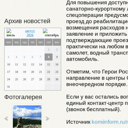
Для повышения доступн
санаторно-курортному 
спецоперации предусмо
Архив новостей
проезд до реабилитаци
возмещения расходов н
август
заявление и приложить
2026
подтверждающие проез
пон
втр
срд
чет
пят
суб
вск
практически на любом в
1
2
самолет, водный трансп
3
4
5
6
7
8
9
автомобиль.
10
11
12
13
14
15
16
Отметим, что Герои Рос
17
18
19
20
21
22
23
направление в центры 
24
25
26
27
28
29
30
внеочередном порядке.
31
Фотогалерея
Если у вас остались во
единый контакт-центр п
(звонок бесплатный).
Источник
komiinform.ru