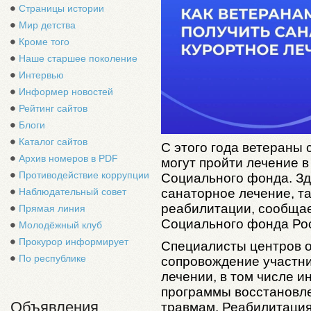
Страницы истории
Мир детства
Кроме того
Наше старшее поколение
Интервью
Информер новостей
Рейтинг сайтов
Блоги
Каталог сайтов
С этого года ветераны
Архив номеров в PDF
могут пройти лечение 
Противодействие коррупции
Социального фонда. Зд
Наблюдательный совет
санаторное лечение, та
реабилитации, сообщае
Прямая линия
Социального фонда Рос
Молодёжный клуб
Прокурор информирует
Специалисты центров 
По республике
сопровождение участни
лечении, в том числе 
программы восстановл
Объявления
травмам. Реабилитация