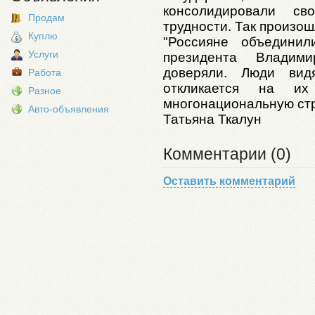
консолидировали св
Продам
трудности. Так произошл
Куплю
"Россияне объединил
Услуги
президента Владим
доверяли. Люди вид
Работа
откликается на и
Разное
многонациональную стра
Авто-объявления
Татьяна Ткалун
Комментарии (0)
Оставить комментарий