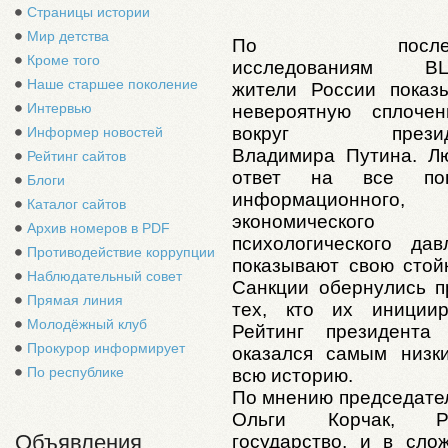
Страницы истории
Мир детства
По послед
Кроме того
исследованиям В
Наше старшее поколение
жители России показ
Интервью
невероятную сплочен
вокруг презид
Информер новостей
Владимира Путина. Л
Рейтинг сайтов
ответ на все поп
Блоги
информационного,
Каталог сайтов
экономическог
Архив номеров в PDF
психологического дав
Противодействие коррупции
показывают свою стойк
Наблюдательный совет
Санкции обернулись п
Прямая линия
тех, кто их инициир
Молодёжный клуб
Рейтинг президент
Прокурор информирует
оказался самым низк
По республике
всю историю.
По мнению председате
Ольги Корчак, Рос
Объявления
государство, и в сл