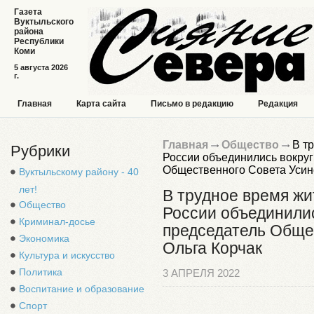
Газета
Вуктыльского
района
Республики
Коми
5 августа 2026
г.
Главная
Карта сайта
Письмо в редакцию
Редакция
Главная
Общество
В тр
Рубрики
России объединились вокруг
Общественного Совета Усин
Вуктыльскому району - 40
лет!
В трудное время ж
Общество
России объединилис
Криминал-досье
председатель Обще
Экономика
Ольга Корчак
Культура и искусство
Политика
3 АПРЕЛЯ 2022
Воспитание и образование
Спорт