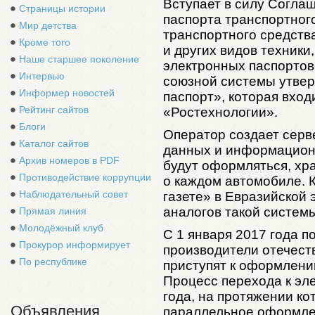
Вступает в силу Согла
Страницы истории
паспорта транспортног
Мир детства
транспортного средств
Кроме того
и других видов техники
Наше старшее поколение
электронных паспорто
Интервью
союзной системы утве
Информер новостей
паспорт», которая вход
Рейтинг сайтов
«Ростехнологии».
Блоги
Оператор создает серв
Каталог сайтов
данных и информационн
Архив номеров в PDF
будут оформляться, хр
Противодействие коррупции
о каждом автомобиле. 
Наблюдательный совет
газете» в Евразийской
аналогов такой системы
Прямая линия
Молодёжный клуб
С 1 января 2017 года п
Прокурор информирует
производители отечест
По республике
приступят к оформлени
Процесс перехода к эл
года, на протяжении к
Объявления
параллельное оформле