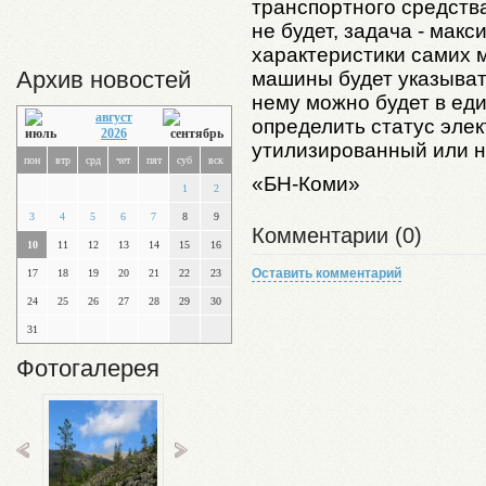
транспортного средств
не будет, задача - ма
характеристики самих 
Архив новостей
машины будет указывать
нему можно будет в е
август
определить статус эле
2026
утилизированный или 
пон
втр
срд
чет
пят
суб
вск
«БН-Коми»
1
2
3
4
5
6
7
8
9
Комментарии (0)
10
11
12
13
14
15
16
Оставить комментарий
17
18
19
20
21
22
23
24
25
26
27
28
29
30
31
Фотогалерея