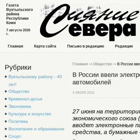
Газета
Вуктыльского
района
Республики
Коми
7 августа 2026
г.
Главная
Карта сайта
Письмо в редакцию
Редакция
Главная
Общество
В России вв
Рубрики
В России ввели элект
Вуктыльскому району - 40
автомобилей
лет!
Общество
4 ИЮЛЯ 2016
Криминал-досье
Экономика
27 июня на территори
Культура и искусство
экономического союза (
Политика
вводят электронные 
Воспитание и образование
средства, а бумажные 
Спорт