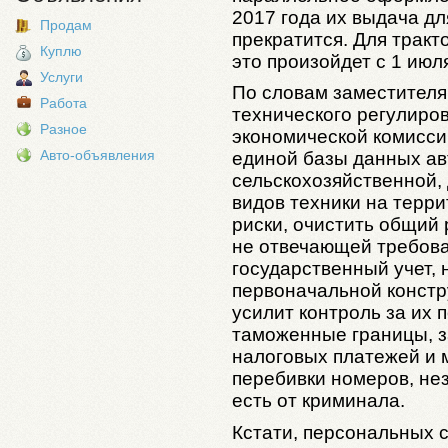
2017 года их выдача д
Продам
прекратится. Для трак
Куплю
это произойдет с 1 июл
Услуги
По словам заместителя
Работа
технического регулиро
Разное
экономической комисси
Авто-объявления
единой базы данных а
сельскохозяйственной,
видов техники на терри
риски, очистить общий 
не отвечающей требова
государственный учет, 
первоначальной констр
усилит контроль за их
таможенные границы, з
налоговых платежей и 
перебивки номеров, нез
есть от криминала.
Кстати, персональных 