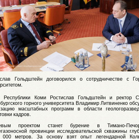
ислав Гольдштейн договорился о сотрудничестве с Г
рситетом.
а Республики Коми Ростислав Гольдштейн и ректор С
бургского горного университета Владимир Литвиненко обс
изацию масштабных программ в области геологоразве
товки кадров.
евым проектом станет бурение в Тимано-Печор
газоносной провинции исследовательской скважины глу
 000 метров. За основу взят опыт легендарной Кол