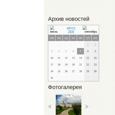
Архив новостей
август
2026
пон
втр
срд
чет
пят
суб
вск
1
2
3
4
5
6
7
8
9
10
11
12
13
14
15
16
17
18
19
20
21
22
23
24
25
26
27
28
29
30
31
Фотогалерея