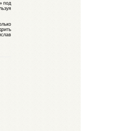
» под
ьзуя
олько
рить
ислав