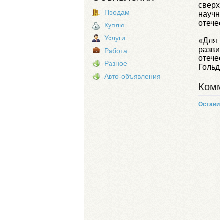
сверх
Продам
науч
отече
Куплю
Услуги
«Для 
разв
Работа
отече
Разное
Гольд
Авто-объявления
Комм
Остави