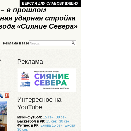
ВЕРСИЯ ДЛЯ СЛАБОВИДЯЩИХ
– в прошлом
ная ударная стройка
вода «Сияние Севера»
Реклама в газете
Реклама на сайте
у
Реклама
Интересное на
YouTube
Мини-футбол:
15 сек
30 сек
Баскетбол в РК:
15 сек
30 сек
Фитнес в РК:
Ежова 15 сек
Ежова
30 сек