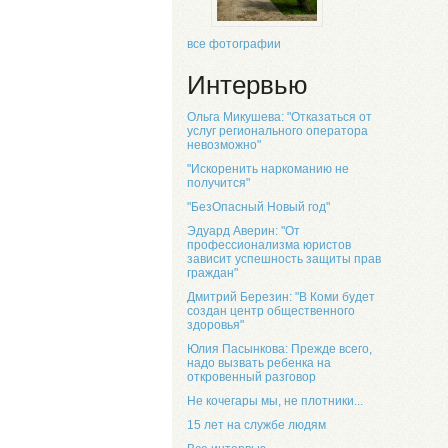
все фотографии
Интервью
Ольга Микушева: "Отказаться от
услуг регионального оператора
невозможно"
"Искоренить наркоманию не
получится"
"БезОпасный Новый год"
Эдуард Аверин: "От
профессионализма юристов
зависит успешность защиты прав
граждан"
Дмитрий Березин: "В Коми будет
создан центр общественного
здоровья"
Юлия Пасынкова: Прежде всего,
надо вызвать ребенка на
откровенный разговор
Не кочегары мы, не плотники...
15 лет на службе людям