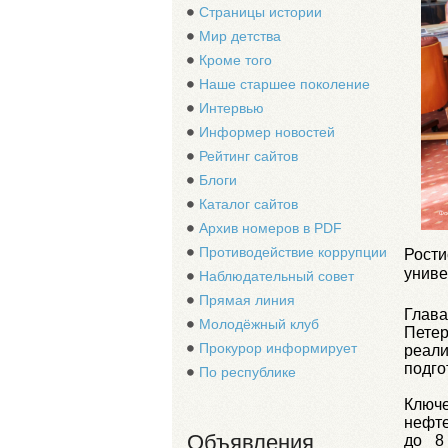
Страницы истории
Мир детства
Кроме того
Наше старшее поколение
Интервью
Информер новостей
Рейтинг сайтов
Блоги
Каталог сайтов
Архив номеров в PDF
Противодействие коррупции
Рост
униве
Наблюдательный совет
Прямая линия
Глав
Молодёжный клуб
Петер
Прокурор информирует
реал
подго
По республике
Ключ
нефте
Объявления
до 8