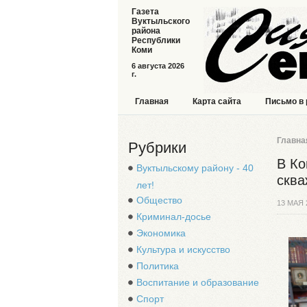
Газета
Вуктыльского
района
Республики
Коми
6 августа 2026
г.
Главная
Карта сайта
Письмо в
Главна
Рубрики
В Ко
Вуктыльскому району - 40
сква
лет!
Общество
13 МАЯ 
Криминал-досье
Экономика
Культура и искусство
Политика
Воспитание и образование
Спорт