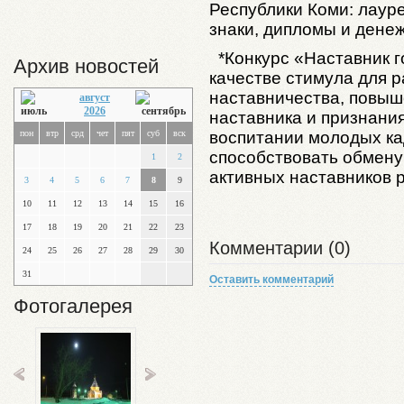
Республики Коми: лаур
знаки, дипломы и дене
*Конкурс «Наставник г
Архив новостей
качестве стимула для 
наставничества, повыш
август
2026
наставника и признания
воспитании молодых кад
пон
втр
срд
чет
пят
суб
вск
способствовать обмену
1
2
активных наставников 
3
4
5
6
7
8
9
10
11
12
13
14
15
16
17
18
19
20
21
22
23
Комментарии (0)
24
25
26
27
28
29
30
31
Оставить комментарий
Фотогалерея