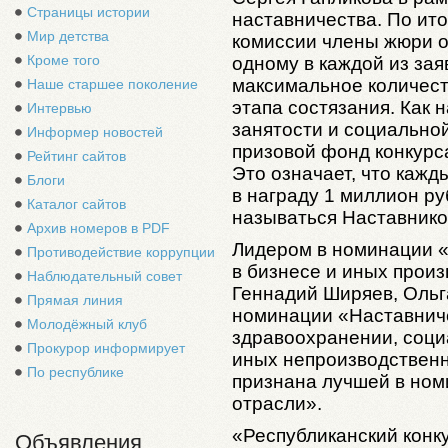
Страницы истории
наставничества.
По ито
Мир детства
комиссии члены жюри о
Кроме того
одному в каждой из за
максимальное количест
Наше старшее поколение
этапа состязания. Как 
Интервью
занятости и социально
Информер новостей
призовой фонд конкурс
Рейтинг сайтов
Это означает, что кажд
Блоги
в награду 1 миллион р
Каталог сайтов
называться Наставнико
Архив номеров в PDF
Лидером в номинации «
Противодействие коррупции
в бизнесе и иных прои
Наблюдательный совет
Геннадий Ширяев, Ольг
Прямая линия
номинации «Наставниче
Молодёжный клуб
здравоохранении, социа
Прокурор информирует
иных непроизводствен
По республике
признана лучшей в ном
отрасли».
«Республиканский конк
Объявления