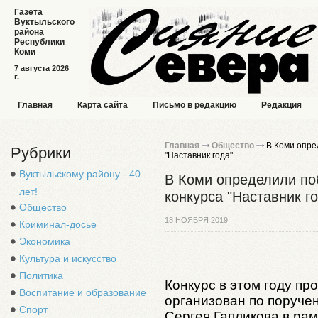
Газета
Вуктыльского
района
Республики
Коми
7 августа 2026
г.
Главная
Карта сайта
Письмо в редакцию
Редакция
Главная
Общество
В Коми опре
Рубрики
"Наставник года"
Вуктыльскому району - 40
В Коми определили по
лет!
конкурса "Наставник г
Общество
18 НОЯБРЯ 2019
Криминал-досье
Экономика
Культура и искусство
Политика
Конкурс в этом году пр
Воспитание и образование
организован по поруче
Спорт
Сергея Гапликова в рам