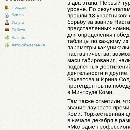
в два этапа. Первый т
Продам
уровне. По результата
прошли 18 участников:
Куплю
борьбу за звание Наста
Услуги
представленных номина
Работа
для определения побед
Разное
таблицы по каждому из 
Авто-объявления
параметры как уникаль
наставничества, возмо
масштабирования, нали
подопечных достижени
деятельности и другие.
Захватова и Ирина Сол
претендентов на победу
в Минтруде Коми.
Там также отметили, ч
звание лауреата преми
Коми. Торжественная ц
в начале декабря в ра
«Молодые профессионал