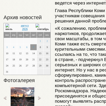
ведется через интернет
Глава Республики Коми
участникам совещания 
Архив новостей
решения данной пробл
август
«К сожалению, проблем
2026
наркотиков, продолжае
пон
втр
срд
чет
пят
суб
вск
свои масштабы, в том ч
1
2
Коми также есть смерт
3
4
5
6
7
8
9
курительными смесями.
ссылаясь на то, что та
10
11
12
13
14
15
16
в стране, - подчеркнул 
17
18
19
20
21
22
23
серьезных и широких с
24
25
26
27
28
29
30
интернет. Но у нас в ре
31
сформулировано, каким
Фотогалерея
контроль распростран
компьютерной сети. Зд
Роскомнадзора. Надеюсь
присоединятся и общес
помогут выявлять расп