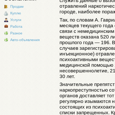
служить данные о вызо
отравлений наркотичес
Продам
городе, наиболее пора
Куплю
Так, по словам А. Гаври
Услуги
месяцев текущего года
Работа
связи с немедицинским
Разное
веществ оказана 520 л
Авто-объявления
прошлого года — 196.
случаев зарегистриров
инъекционное) отравл
психоактивными вещес
медицинской помощью 1
несовершеннолетие, 21
30 лет.
Значительные препятст
наркопреступностью с
органов доставляет тот
регулярно изымаются н
состоящих из психоакт
списки запрещенных. К