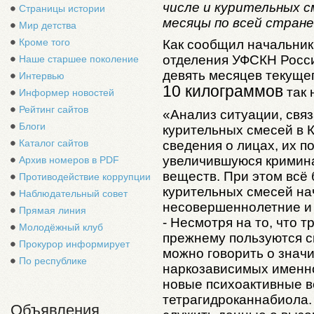
числе и курительных с
Страницы истории
месяцы по всей стране
Мир детства
Кроме того
Как сообщил начальни
отделения УФСКН Росси
Наше старшее поколение
девять месяцев текущег
Интервью
10 килограммов
так 
Информер новостей
Рейтинг сайтов
«Анализ ситуации, свя
Блоги
курительных смесей в 
Каталог сайтов
сведения о лицах, их 
увеличившуюся кримин
Архив номеров в PDF
веществ. При этом всё 
Противодействие коррупции
курительных смесей н
Наблюдательный совет
несовершеннолетние и 
Прямая линия
- Несмотря на то, что 
Молодёжный клуб
прежнему пользуются с
Прокурор информирует
можно говорить о знач
По республике
наркозависимых именно
новые психоактивные в
тетрагидроканнабиола.
Объявления