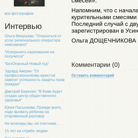
смесей».
Напомним, что с начала
все фотографии
курительными смесями 
Последний случай с дв
Интервью
зарегистрирован в Усин
Ольга Микушева: "Отказаться от
Ольга
ДОЩЕЧНИКОВА
услуг регионального оператора
невозможно"
"Искоренить наркоманию не
получится"
Комментарии (0)
"БезОпасный Новый год"
Эдуард Аверин: "От
Оставить комментарий
профессионализма юристов
зависит успешность защиты прав
граждан"
Дмитрий Березин: "В Коми будет
создан центр общественного
здоровья"
Юлия Пасынкова: Прежде всего,
надо вызвать ребенка на
откровенный разговор
Не кочегары мы, не плотники...
15 лет на службе людям