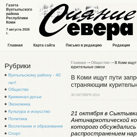
Газета
Вуктыльского
района
Республики
Коми
7 августа 2026
г.
Главная
Карта сайта
Письмо в редакцию
Редакция
Главная
Общество
В Коми ищут 
Рубрики
курительные смеси
Вуктыльскому району - 40
В Коми ищут пути запр
лет!
страняющим куритель
Общество
30 ОКТЯБРЯ 2014
Криминал-досье
Экономика
Культура и искусство
21 октября в Сыктывк
Политика
Антинаркотической ком
которого обсуждались
Воспитание и образование
распространением нар
Спорт