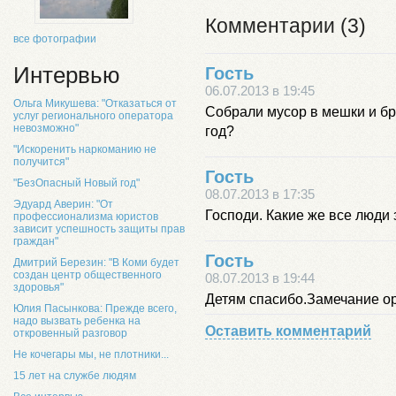
Комментарии (3)
все фотографии
Интервью
Гость
06.07.2013 в 19:45
Ольга Микушева: "Отказаться от
Собрали мусор в мешки и бр
услуг регионального оператора
невозможно"
год?
"Искоренить наркоманию не
получится"
Гость
"БезОпасный Новый год"
08.07.2013 в 17:35
Эдуард Аверин: "От
Господи. Какие же все люди 
профессионализма юристов
зависит успешность защиты прав
граждан"
Гость
Дмитрий Березин: "В Коми будет
создан центр общественного
08.07.2013 в 19:44
здоровья"
Детям спасибо.Замечание о
Юлия Пасынкова: Прежде всего,
надо вызвать ребенка на
Оставить комментарий
откровенный разговор
Не кочегары мы, не плотники...
15 лет на службе людям