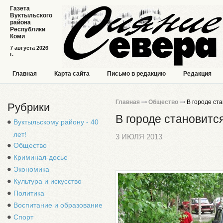
Газета
Вуктыльского
района
Республики
Коми
7 августа 2026
г.
Главная
Карта сайта
Письмо в редакцию
Редакция
Главная
Общество
В городе ст
Рубрики
В городе становитс
Вуктыльскому району - 40
лет!
3 ИЮЛЯ 2013
Общество
Криминал-досье
Экономика
Культура и искусство
Политика
Воспитание и образование
Спорт