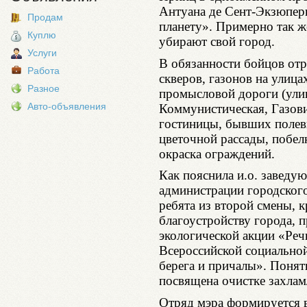
Антуана де Сент-Экзюпери
Продам
планету». Примерно так ж
Куплю
убирают свой город.
Услуги
В обязанности бойцов отр
Работа
скверов, газонов на улица
Разное
промысловой дороги (ули
Авто-объявления
Коммунистическая, Газови
гостиницы, бывших полевы
цветочной рассады, побел
окраска ограждений.
Как пояснила и.о. заведу
администрации городского
ребята из второй смены, 
благоустройству города, 
экологической акции «Реч
Всероссийской социально
берега и причалы». Понят
посвящена очистке захла
Отряд мэра формируется в