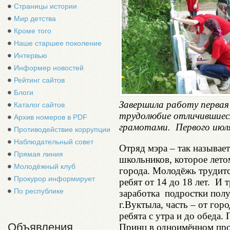
Страницы истории
Мир детства
Кроме того
Наше старшее поколение
Интервью
Информер новостей
Рейтинг сайтов
Блоги
Завершила работу первая 
Каталог сайтов
трудолюбие отличившиес
Архив номеров в PDF
грамотами. Первого июля
Противодействие коррупции
Наблюдательный совет
Отряд мэра – так называе
Прямая линия
школьников, которое летом
Молодёжный клуб
города. Молодёжь трудитс
Прокурор информирует
ребят от 14 до 18 лет. И 
По республике
заработка подростки полу
г.Вуктыла, часть – от го
ребята с утра и до обеда.
Объявления
Принц в одноимённом про