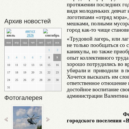
протяжении последних го
видя молоденьких девчат 
логотипами «отряд мэра»,
Архив новостей
мешками, полными мусора,
город как-то чище станови
август
2026
«Трудовой лагерь, или лаг
пон
втр
срд
чет
пят
суб
вск
не только пообщаться со с
1
2
каникулы, но также приоб
опыт коллективного труда
3
4
5
6
7
8
9
хорошо потрудились во в
10
11
12
13
14
15
16
убирали и приводили в п
17
18
19
20
21
22
23
Хочется высказать им слов
24
25
26
27
28
29
30
ответственное отношение 
31
достойное воспитание сво
администрации Валентина
Фотогалерея
Фото автора 
городского поселения «