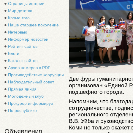
Страницы истории
Мир детства
Кроме того
Наше старшее поколение
Интервью
Информер новостей
Рейтинг сайтов
Блоги
Каталог сайтов
Архив номеров в PDF
Противодействие коррупции
Две фуры гуманитарного
Наблюдательный совет
организован «Единой Р
Прямая линия
подшефного города.
Молодёжный клуб
Напомним, что благода
Прокурор информирует
сотрудничестве, подпи
По республике
регионального отделен
В.В. Уйба и руководств
Коми не только окажет
Объявления