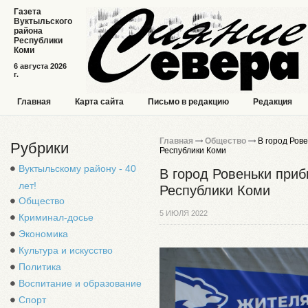
Газета
Вуктыльского
района
Республики
Коми
6 августа 2026
г.
Главная
Карта сайта
Письмо в редакцию
Редакция
Главная
Общество
В город Рове
Рубрики
Республики Коми
Вуктыльскому району - 40
В город Ровеньки приб
лет!
Республики Коми
Общество
5 ИЮЛЯ 2022
Криминал-досье
Экономика
Культура и искусство
Политика
Воспитание и образование
Спорт