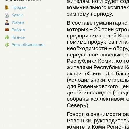
жителям, но и будет со
коммунального комплек
Продам
зимнему периоду.
Куплю
В составе гуманитарног
Услуги
которых – 20 тонн стр
Работа
предпринимателей Кортк
Разное
помимо продуктов пита
Авто-объявления
необходимости – обору
переданное ровеньковс
Республики Коми; полто
жителями Республики К
акции «Книги - Донбасс
(холодильники, стираль
для Ровеньковского це
детей-инвалидов (сред
собраны коллективом 
Север»).
Говоря о значимости о
Ровеньки, руководител
комитета Коми Региона