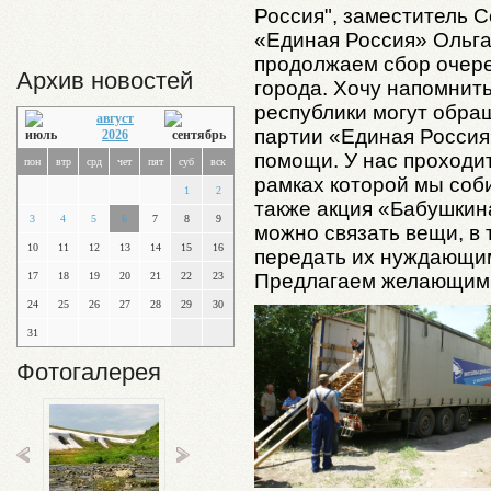
Россия", заместитель 
«Единая Россия» Ольг
продолжаем сбор очер
Архив новостей
города. Хочу напомнит
республики могут обра
август
партии «Единая Россия
2026
помощи. У нас проходит
пон
втр
срд
чет
пят
суб
вск
рамках которой мы соби
1
2
также акция «Бабушкина
3
4
5
6
7
8
9
можно связать вещи, в 
10
11
12
13
14
15
16
передать их нуждающи
17
18
19
20
21
22
23
Предлагаем желающим 
24
25
26
27
28
29
30
31
Фотогалерея