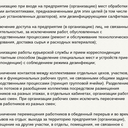
анизацию при входе на предприятие (организацию) мест обработки
и антисептиками, предназначенными для этих целей (в том числе
ью установленных дозаторов), или дезинфицирующими салфеткам
лючение доступа на предприятие (в организацию) лиц, не связанны
ятельностью, за исключением работ, обусловленных с
водственными процессами (ремонт и обслуживание технологическо
ования, доставка сырья и расходных материалов);
ганизацию работы курьерской службы и прием корреспонденции
нтактным способом (выделение специальных мест и устройств при
спонденции) с соблюдением режима дезинфекции;
аничение контактов между коллективами отдельных цехов, участков
ов и функциональных рабочих групп, не связанными общими задач
водственными процессами (принцип групповой ячейки). Разделени
их потоков и разобщение коллектива посредством размещения
ников на разных этажах, в отдельных кабинетах, организации рабо
ько смен. При организации рабочих смен исключить пересечение
в работников из разных смен;
раничение перемещения работников в обеденный перерыв и во вре
вов на отдых: выхода за территорию предприятия (организации),
щение на другие участки, в отделы, помещения, не связанное с