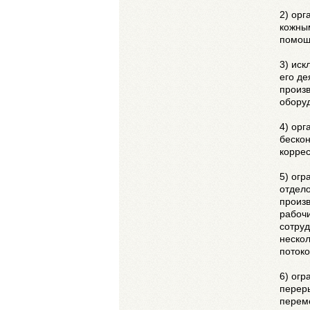
2) орг
кожным
помощ
3) иск
его де
произ
оборуд
4) ор
беско
корре
5) огр
отдел
произ
рабоч
сотруд
нескол
потоко
6) ог
переры
переме