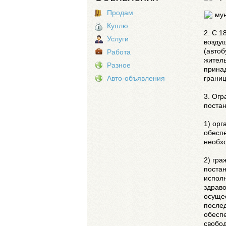
Продам
мун
Куплю
2. С 1
Услуги
возду
(автоб
Работа
житель
Разное
прина
грани
Авто-объявления
3. Огр
постан
1) орг
обесп
необх
2) гра
постан
испол
здраво
осуще
послед
обеспе
свобо