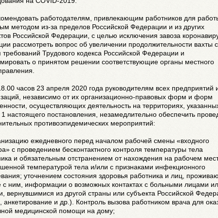
дования на COVID-2019.
екомендовать работодателям, привлекающим работников для работ
ым методом из-за пределов Российской Федерации и из других
тов Российской Федерации, с целью исключения завоза коронавир
ции рассмотреть вопрос об увеличении продолжительности вахты с
 требований Трудового кодекса Российской Федерации и
мировать о принятом решении соответствующие органы местного
правления.
18.00 часов 23 апреля 2020 года руководителям всех предприятий 
изаций, независимо от их организационно-правовых форм и форм
енности, осуществляющих деятельность на территориях, указанны
 1 настоящего постановления, незамедлительно обеспечить прове
нительных противоэпидемических мероприятий:
ганизацию ежедневного перед началом рабочей смены «входного
а» с проведением бесконтактного контроля температуры тела
ника и обязательным отстранением от нахождения на рабочем мес
ышенной температурой тела и/или с признаками инфекционного
евания; уточнением состояния здоровья работника и лиц, прожива
е с ним, информации о возможных контактах с больными лицами и
и, вернувшимися из другой страны или субъекта Российской Федер
, анкетирование и др.). Контроль вызова работником врача для ока
чной медицинской помощи на дому;