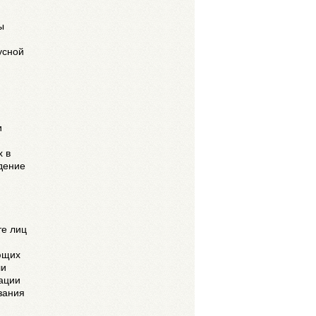
ы
усной
и
х в
дение
те лиц
ющих
ли
ации
зания