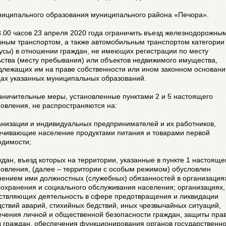
иципального образования муниципального района «Печора».
8.00 часов 23 апреля 2020 года ограничить въезд железнодорожным
шным транспортом, а также автомобильным транспортом категории
усы) в отношении граждан, не имеющих регистрации по месту
ства (месту пребывания) или объектов недвижимого имущества,
длежащих им на праве собственности или ином законном основании
цах указанных муниципальных образований.
аничительные меры, установленные пунктами 2 и 5 настоящего
овления, не распространяются на:
анизации и индивидуальных предпринимателей и их работников,
ечивающие население продуктами питания и товарами первой
одимости;
ждан, въезд которых на территории, указанные в пункте 1 настояще
овления, (далее – территории с особым режимом) обусловлен
нением ими должностных (служебных) обязанностей в организация
охранения и социального обслуживания населения; организациях,
ствляющих деятельность в сфере предотвращения и ликвидации
ствий аварий, стихийных бедствий, иных чрезвычайных ситуаций,
чения личной и общественной безопасности граждан, защиты прав
д граждан, обеспечения функционирования органов государственн