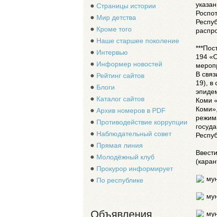
указа
Страницы истории
Роспот
Мир детства
Респу
Кроме того
распр
Наше старшее поколение
***Пос
Интервью
194 «
Информер новостей
мероп
В связ
Рейтинг сайтов
19), в
Блоги
эпидем
Каталог сайтов
Коми «
Коми»,
Архив номеров в PDF
режим
Противодействие коррупции
госуда
Наблюдательный совет
Респуб
Прямая линия
Ввести
Молодёжный клуб
(каран
Прокурор информирует
мун
По республике
мун
Объявления
мун