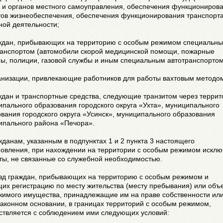
и и органов местного самоуправления, обеспечения функциониров
тов жизнеобеспечения, обеспечения функционирования транспорта
ной деятельности;
аждан, прибывающих на территорию с особым режимом специальн
ранспортом (автомобили скорой медицинской помощи, пожарные
ы, полиции, газовой службы и иным специальным автотранспортом
ганизации, привлекающие работников для работы вахтовым методо
ждан и транспортные средства, следующие транзитом через терри
пального образования городского округа «Ухта», муниципального
вания городского округа «Усинск», муниципального образования
ипального района «Печора».
жданам, указанным в подпунктах 1 и 2 пункта 3 настоящего
новления, при нахождении на территории с особым режимом исклю
ты, не связанные со служебной необходимостью.
езд граждан, прибывающих на территорию с особым режимом и
их регистрацию по месту жительства (месту пребывания) или объ
жимого имущества, принадлежащие им на праве собственности ил
аконном основании, в границах территорий с особым режимом,
ствляется с соблюдением ими следующих условий: