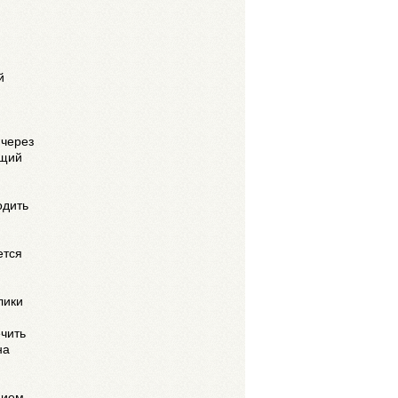
й
и
 через
ющий
одить
ется
лики
ечить
на
нием