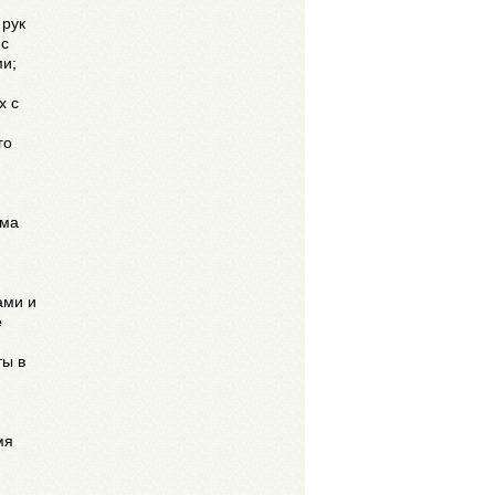
 рук
 с
и;
х с
го
ема
,
ами и
е
ты в
мя