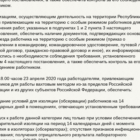
ником.
изациям, осуществляющим деятельность на территории Республик
и привлекающим на территорию с особым режимом работников дл
ения работ, указанных в подпунктах 1 и 2 пункта 3 настоящего
новления, обеспечить наличие документов, подтверждающих основ
езда работника на территорию с особым режимом (приказ о
лении в командировку, командировочное удостоверение, путевой л
ой договор, гражданско-правовой договор и иное), их информиров
оспись о необходимости соблюдения требования, установленного
м 4 настоящего постановления, а также обеспечить контроль за ег
дением работником.
18.00 часов 23 апреля 2020 года работодателям, привлекающим
иков для работы вахтовым методом из-за пределов Российской
ции и из других субъектов Российской Федерации, обеспечить:
дание условий для изоляции (обсервации) работников на 14
дарных дней в помещениях, отвечающих установленным требован
уск к работе данной категории лиц только при условии обеспечения
арительной изоляции на период 14 календарных дней с момента
ия в изоляторах (обсерваторах); отсутствия признаков инфекцион
вания; получения отрицательного результата лабораторного