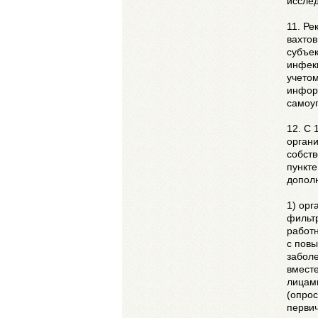
иссле
11. Р
вахтов
субъек
инфек
учетом
инфор
самоу
12. С 
орган
собств
пункте
допол
1) ор
фильтр
работ
с пов
забол
вмест
лицам
(опрос
перви