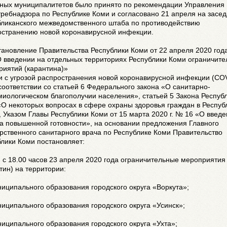
нных муниципалитетов было принято по рекомендации Управления
ребнадзора по Республике Коми и согласовано 21 апреля на засе
бликанского межведомственного штаба по противодействию
остранению новой коронавирусной инфекции.
тановление Правительства Республики Коми от 22 апреля 2020 го
О введении на отдельных территориях Республики Коми ограничит
риятий (карантина)»
и с угрозой распространения новой коронавирусной инфекции (CO
 соответствии со статьей 6 Федерального закона «О санитарно-
иологическом благополучии населения», статьей 5 Закона Респуб
О некоторых вопросах в сфере охраны здоровья граждан в Респуб
 Указом Главы Республики Коми от 15 марта 2020 г. № 16 «О введ
а повышенной готовности», на основании предложения Главного
рственного санитарного врача по Республике Коми Правительство
лики Коми постановляет:
 с 18.00 часов 23 апреля 2020 года ограничительные мероприятия
тин) на территории:
иципального образования городского округа «Воркута»;
иципального образования городского округа «Усинск»;
иципального образования городского округа «Ухта»;