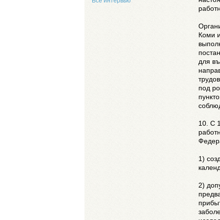
Все интервью
работ
Орган
Коми 
выполн
поста
для въ
направ
трудов
под р
пункто
соблю
10. С 
работн
Федера
1) соз
кален
2) доп
предв
прибыт
заболе