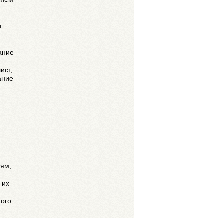
и
я
ание
ист,
ание
о
иям;
 их
ного