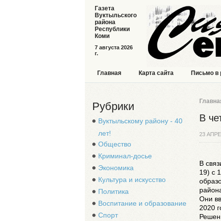
Газета
Вуктыльского
района
Республики
Коми
7 августа 2026
г.
Главная
Карта сайта
Письмо в
Главна
Рубрики
В че
Вуктыльскому району - 40
лет!
23 АПРЕ
Общество
Криминал-досье
В связ
Экономика
19) с 
Культура и искусство
образо
район
Политика
Они в
Воспитание и образование
2020 г
Спорт
Решен