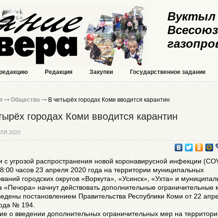
Вуктыл 
Всесоюз
газопро
 редакцию
Редакция
Закупки
Государственное задание
я
Общество
В четырёх городах Коми вводится карантин
тырёх городах Коми вводится карантин
ЛЯ 2020
и с угрозой распространения новой коронавирусной инфекции (CO
18:00 часов 23 апреля 2020 года на территории муниципальных
ваний городских округов «Воркута», «Усинск», «Ухта» и муниципал
а «Печора» начнут действовать дополнительные ограничительные 
ведены постановлением Правительства Республики Коми от 22 апр
ода № 194.
ие о введении дополнительных ограничительных мер на территори