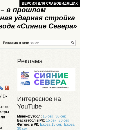
ВЕРСИЯ ДЛЯ СЛАБОВИДЯЩИХ
– в прошлом
ная ударная стройка
вода «Сияние Севера»
Реклама в газете
Реклама на сайте
Реклама
VID-
Интересное на
YouTube
ьного
меры.
Мини-футбол:
15 сек
30 сек
еля
Баскетбол в РК:
15 сек
30 сек
Фитнес в РК:
Ежова 15 сек
Ежова
и
30 сек