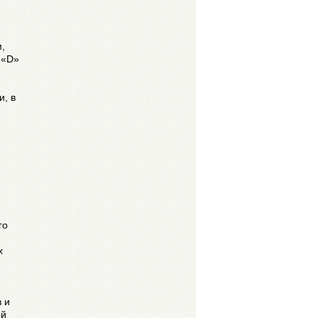
,
 «D»
, в
го
х
 и
ой