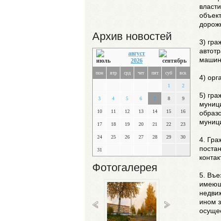
власт
объек
дорож
Архив новостей
3) гр
автот
август
машин
2026
пон
втр
срд
чет
пят
суб
вск
4) ор
1
2
5) гра
3
4
5
6
7
8
9
муници
10
11
12
13
14
15
16
образо
муниц
17
18
19
20
21
22
23
24
25
26
27
28
29
30
4. Гра
поста
31
контак
Фотогалерея
5. Въ
имеющ
недви
ином з
осуще