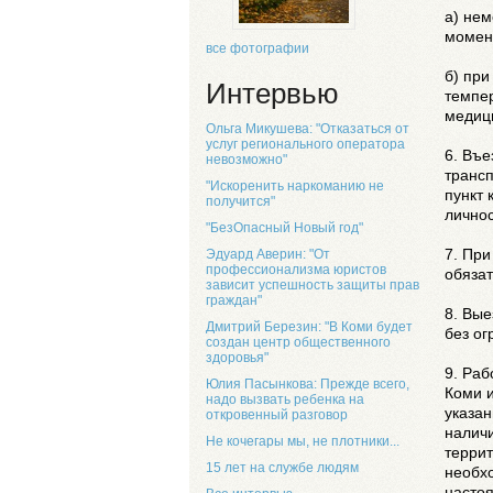
а) нем
момен
все фотографии
б) пр
Интервью
темпер
медиц
Ольга Микушева: "Отказаться от
услуг регионального оператора
6. Въе
невозможно"
транс
"Искоренить наркоманию не
пункт 
получится"
личнос
"БезОпасный Новый год"
7. Пр
Эдуард Аверин: "От
профессионализма юристов
обяза
зависит успешность защиты прав
граждан"
8. Вы
Дмитрий Березин: "В Коми будет
без ог
создан центр общественного
здоровья"
9. Ра
Юлия Пасынкова: Прежде всего,
Коми 
надо вызвать ребенка на
указан
откровенный разговор
налич
Не кочегары мы, не плотники...
терри
15 лет на службе людям
необх
настоя