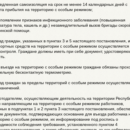
едленная самоизоляция на срок не менее 14 календарных дней с
та прибытия на территорию с особым режимом;
и появлении признаков инфекционного заболевания (повышенная
атура тела, кашель и др.) незамедлительный вызов бригады скоро
инской помощи.
зд граждан, указанных в пунктах 3 и 5 настоящего постановления, 
портных средств на территории с особым режимом осуществляется
контроля. Граждане должны иметь при себе документ, удостоверя
ть.
и въезде на территорию с особым режимом граждане обязаны прох
тельную бесконтактную термометрию.
езд граждан за пределы территорий с особым режимом осуществля
раничений.
ботодателям, осуществляющим деятельность на территории Респуб
и направляющим на территорию с особым режимом работников,
ных в подпунктах 1 и 2 пункта 3 настоящего постановления, обесп
ие документов, подтверждающих основание для въезда работника 
торию с особым режимом, их информирование под роспись о
одимости соблюдения требования, установленного пунктом 4
щего постановления, а также обеспечить контроль за его соблюде