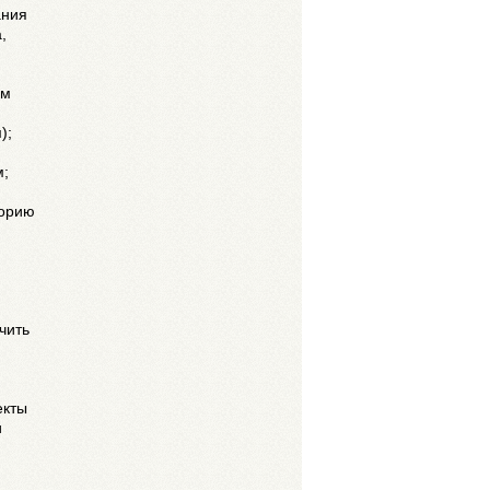
ания
,
ым
);
м;
торию
чить
екты
и