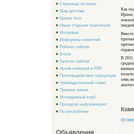
Страницы истории
Как по
Мир детства
Ирина 
Кроме того
показа
тенден
Наше старшее поколение
Интервью
Вместе
причин
Информер новостей
причин
Рейтинг сайтов
отравл
Блоги
В 2011
Каталог сайтов
средни
Архив номеров в PDF
внешни
позити
Противодействие коррупции
семь м
Наблюдательный совет
аналог
Прямая линия
Молодёжный клуб
Прокурор информирует
Комм
По республике
Остави
Объявления