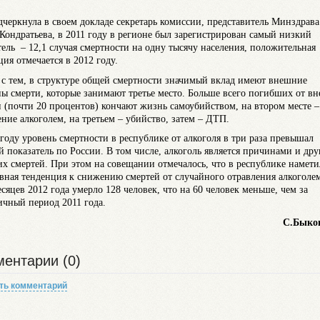
дчеркнула в своем докладе секретарь комиссии, представитель Минздрав
Кондратьева, в 2011 году в регионе был зарегистрирован самый низкий
тель – 12,1 случая смертности на одну тысячу населения, положительная
ция отмечается в 2012 году.
 с тем, в структуре общей смертности значимый вклад имеют внешние
ы смерти, которые занимают третье место. Больше всего погибших от в
 (почти 20 процентов) кончают жизнь самоубийством, на втором месте –
ение алкоголем, на третьем – убийство, затем – ДТП.
 году уровень смертности в республике от алкоголя в три раза превышал
й показатель по России. В том числе, алкоголь является причинами и дру
х смертей. При этом на совещании отмечалось, что в республике намети
вная тенденция к снижению смертей от случайного отравления алкоголем
есяцев 2012 года умерло 128 человек, что на 60 человек меньше, чем за
ичный период 2011 года.
С.Быко
ентарии (0)
ть комментарий