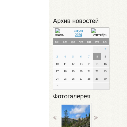
Архив новостей
август
2026
пон
втр
срд
чет
пят
суб
вск
1
2
3
4
5
6
7
8
9
10
11
12
13
14
15
16
17
18
19
20
21
22
23
24
25
26
27
28
29
30
31
Фотогалерея