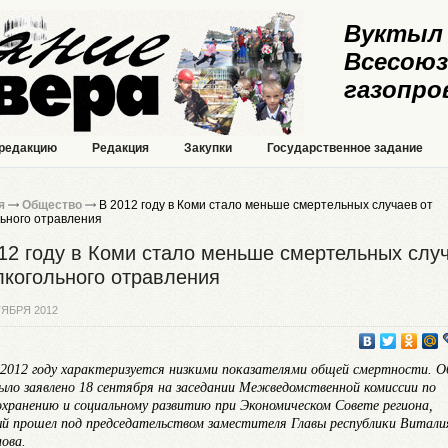
Вуктыл 
Всесоюз
газопро
 редакцию
Редакция
Закупки
Государственное задание
я
Общество
В 2012 году в Коми стало меньше смертельных случаев от
льного отравления
12 году в Коми стало меньше смертельных слу
лкогольного отравления
ТЯБРЯ 2012
 2012 году характеризуется низкими показателями общей смертности. О
ыло заявлено 18 сентября на заседании Межведомственной комиссии по
охранению и социальному развитию при Экономическом Совете региона,
й прошел под председательством заместителя Главы республики Витали
ова.