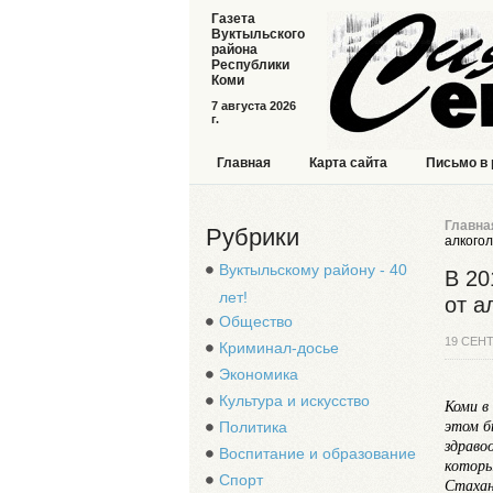
Газета
Вуктыльского
района
Республики
Коми
7 августа 2026
г.
Главная
Карта сайта
Письмо в
Главна
Рубрики
алкого
Вуктыльскому району - 40
В 20
лет!
от а
Общество
19 СЕН
Криминал-досье
Экономика
Культура и искусство
Коми в
этом б
Политика
здраво
Воспитание и образование
которы
Спорт
Стахан