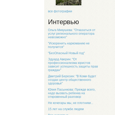
все фотографии
Интервью
Ольга Микушева: "Отказаться от
услуг регионального оператора
невозможно"
"Искоренить наркоманию не
получится"
"БезОпасный Новый год"
Эдуард Аверин: "От
профессионализма юристов
зависит успешность защиты прав
граждан"
Дмитрий Березин: "В Коми будет
создан центр общественного
здоровья"
Юлия Пасынкова: Прежде всего,
надо вызвать ребенка на
откровенный разговор
Не кочегары мы, не плотники...
15 лет на службе людям