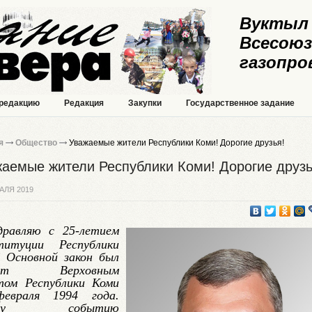
Вуктыл 
Всесоюз
газопро
 редакцию
Редакция
Закупки
Государственное задание
я
Общество
Уважаемые жители Республики Коми! Дорогие друзья!
аемые жители Республики Коми! Дорогие друзь
АЛЯ 2019
дравляю с 25-летием
титуции Республики
!
Основной закон был
нят Верховным
том Республики Коми
евраля 1994 года.
ому событию