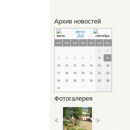
Архив новостей
август
2026
пон
втр
срд
чет
пят
суб
вск
1
2
3
4
5
6
7
8
9
10
11
12
13
14
15
16
17
18
19
20
21
22
23
24
25
26
27
28
29
30
31
Фотогалерея