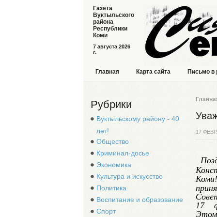
Газета
Вуктыльского
района
Республики
Коми
7 августа 2026
г.
Главная
Карта сайта
Письмо в
Главна
Рубрики
Уваж
Вуктыльскому району - 40
лет!
17 ФЕВР
Общество
Криминал-досье
Поз
Экономика
Конс
Культура и искусство
Коми
при
Политика
Сове
Воспитание и образование
17 ф
Спорт
Эт