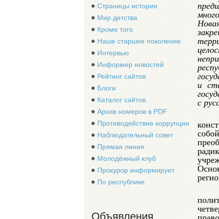
пред
Страницы истории
мног
Мир детства
Нов
Кроме того
закре
терр
Наше старшее поколение
це
Интервью
непри
Информер новостей
респу
госу
Рейтинг сайтов
и ст
Блоги
госу
Каталог сайтов
с рус
Архив номеров в PDF
Противодействие коррупции
конс
соб
Наблюдательный совет
прео
Прямая линия
радик
Молодёжный клуб
учре
Осно
Прокурор информирует
регио
По республике
поли
четв
Объявления
право