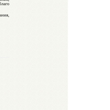
благо
ания,