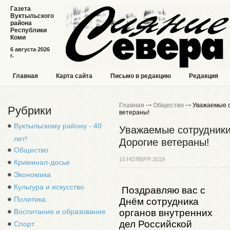
Газета
Вуктыльского
района
Республики
Коми
6 августа 2026
г.
Главная
Карта сайта
Письмо в редакцию
Редакция
Главная
Общество
Уважаемые с
Рубрики
ветераны!
Вуктыльскому району - 40
Уважаемые сотрудники
лет!
Дорогие ветераны!
Общество
10 НОЯБРЯ 2019
Криминал-досье
Экономика
Культура и искусство
Поздравляю вас с
Политика
Днём сотрудника
органов внутренних
Воспитание и образование
дел Российской
Спорт