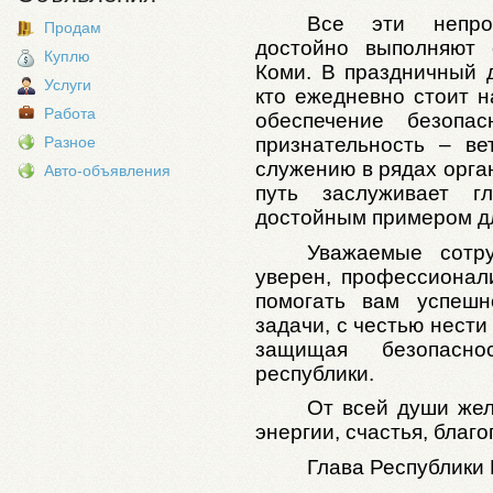
Все эти непро
Продам
достойно выполняют 
Куплю
Коми. В праздничный д
Услуги
кто ежедневно стоит н
Работа
обеспечение безопа
признательность – в
Разное
служению в рядах орга
Авто-объявления
путь заслуживает г
достойным примером дл
Уважаемые сотру
уверен, профессионал
помогать вам успеш
задачи, с честью нести
защищая безопасно
республики.
От всей души жел
энергии, счастья, благ
Глава Республики 