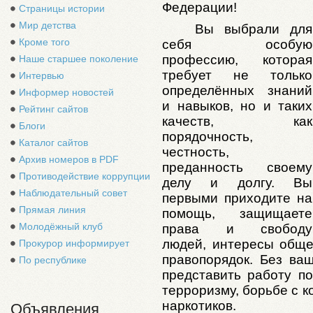
Федерации!
Страницы истории
Мир детства
Вы выбрали для
Кроме того
себя особую
профессию, которая
Наше старшее поколение
требует не только
Интервью
определённых знаний
Информер новостей
и навыков, но и таких
Рейтинг сайтов
качеств, как
Блоги
порядочность,
Каталог сайтов
честность,
Архив номеров в PDF
преданность своему
Противодействие коррупции
делу и долгу. Вы
Наблюдательный совет
первыми приходите на
Прямая линия
помощь, защищаете
Молодёжный клуб
права и свободу
людей, интересы общес
Прокурор информирует
правопорядок. Без ва
По республике
представить работу п
терроризму, борьбе с 
наркотиков.
Объявления