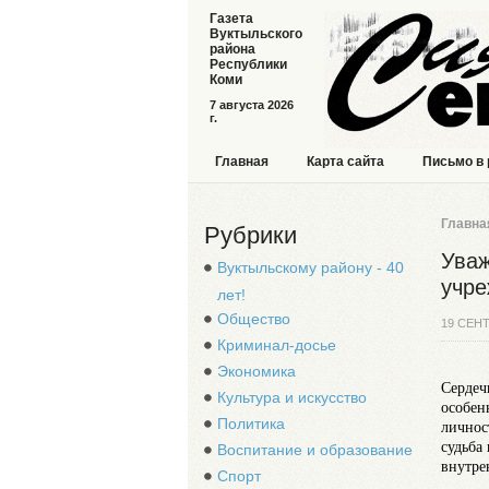
Газета
Вуктыльского
района
Республики
Коми
7 августа 2026
г.
Главная
Карта сайта
Письмо в
Главна
Рубрики
Уваж
Вуктыльскому району - 40
учре
лет!
Общество
19 СЕН
Криминал-досье
Экономика
Сердеч
Культура и искусство
особен
Политика
личнос
судьба
Воспитание и образование
внутре
Спорт