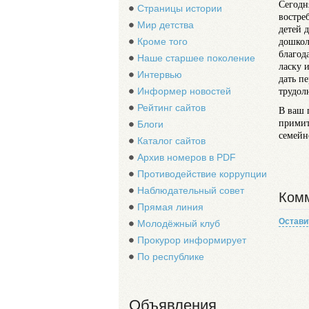
Сегодн
Страницы истории
востре
Мир детства
детей 
Кроме того
дошкол
благод
Наше старшее поколение
ласку 
Интервью
дать п
Информер новостей
трудол
Рейтинг сайтов
В ваш 
примит
Блоги
семейн
Каталог сайтов
Архив номеров в PDF
Противодействие коррупции
Наблюдательный совет
Комм
Прямая линия
Остави
Молодёжный клуб
Прокурор информирует
По республике
Объявления