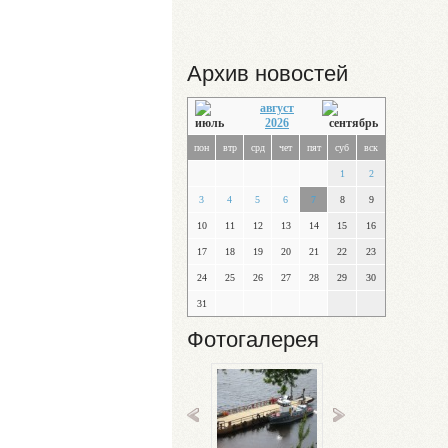
Архив новостей
август
2026
пон
втр
срд
чет
пят
суб
вск
1
2
3
4
5
6
7
8
9
10
11
12
13
14
15
16
17
18
19
20
21
22
23
24
25
26
27
28
29
30
31
Фотогалерея