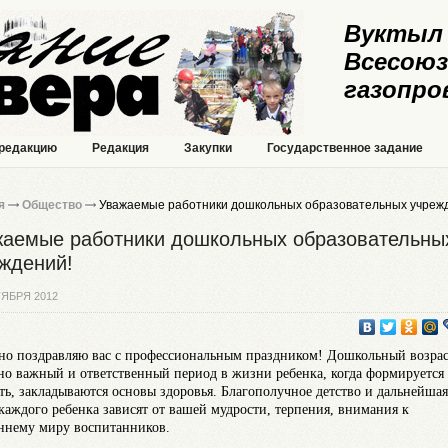
Вуктыл 
Всесоюз
газопро
 редакцию
Редакция
Закупки
Государственное задание
я
Общество
Уважаемые работники дошкольных образовательных учреж
аемые работники дошкольных образовательны
ждений!
ТЯБРЯ 2012
но поздравляю вас с профессиональным праздником! Дошкольный возрас
но важный и ответственный период в жизни ребенка, когда формируется
ть, закладываются основы здоровья. Благополучное детство и дальнейшая
 каждого ребенка зависят от вашей мудрости, терпения, внимания к
ннему миру воспитанников.