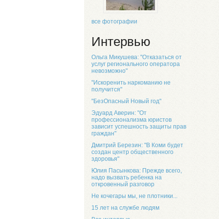
все фотографии
Интервью
Ольга Микушева: "Отказаться от
услуг регионального оператора
невозможно"
"Искоренить наркоманию не
получится"
"БезОпасный Новый год"
Эдуард Аверин: "От
профессионализма юристов
зависит успешность защиты прав
граждан"
Дмитрий Березин: "В Коми будет
создан центр общественного
здоровья"
Юлия Пасынкова: Прежде всего,
надо вызвать ребенка на
откровенный разговор
Не кочегары мы, не плотники...
15 лет на службе людям