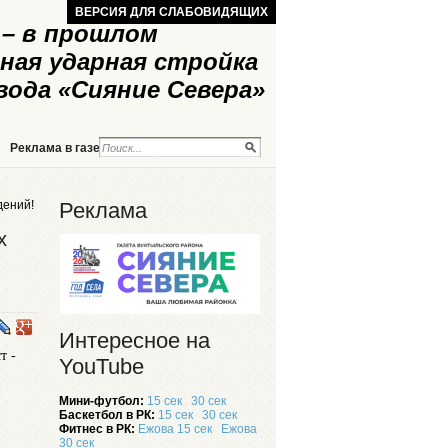
ВЕРСИЯ ДЛЯ СЛАБОВИДЯЩИХ
– в прошлом
ная ударная стройка
вода «Сияние Севера»
Реклама в газете
Реклама на сайте
дений!
Реклама
х
Интересное на
т -
YouTube
Мини-футбол:
15 сек
30 сек
Баскетбол в РК:
15 сек
30 сек
Фитнес в РК:
Ежова 15 сек
Ежова
30 сек