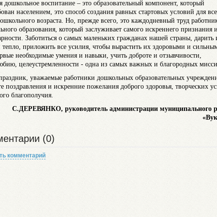
я дошкольное воспитание – это образовательный компонент, который
бован населением, это способ создания равных стартовых условий для вс
дошкольного возраста. Но, прежде всего, это каждодневный труд работни
ьного образования, который заслуживает самого искреннего признания 
арности. Заботиться о самых маленьких гражданах нашей страны, дарить
и тепло, приложить все усилия, чтобы вырастить их здоровыми и сильны
ервые необходимые умения и навыки, учить доброте и отзывчивости,
юбию, целеустремленности - одна из самых важных и благородных мисси
праздник, уважаемые работники дошкольных образовательных учрежден
е поздравления и искренние пожелания доброго здоровья, творческих ус
ого благополучия.
С.ДЕРЕВЯНКО, руководитель администрации муниципального 
«Ву
ентарии (0)
ть комментарий