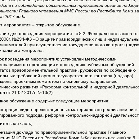
одств по соблюдению обязательных требований органов надзор
льности Главного управления МЧС России по Республике Коми за
в 2017 года.
т мероприятия – открытое обсуждение.
ние для проведения мероприятия: ст.8.2. Федерального закона от
.2008г. №294-ФЗ «О защите прав юридических лиц и индивидуальн
инимателей при осуществлении государственного контроля (надзо
ипального контроля».
ок проведения мероприятия: установлен методическими
ендациями по организации и проведению публичных обсуждений
татов правоприменительной практики, руководств по соблюдению
ельных требований органа государственного контроля (надзора)
рждены проектным комитетом по основному направлению
гического развития «Реформа контрольной и надзорной деятельно
ол от 21.02.2017г. №13(2).
чное обсуждение содержит следующие мероприятия:
онстрация видео-презентационных материалов по реализации риск-
тированного подхода, реформе контрольно-надзорной деятельност
пительная часть;
ентация доклада по правоприменительной практике Главного
ения МЧС России по Республике Коми («Как делать нельзя») за 9