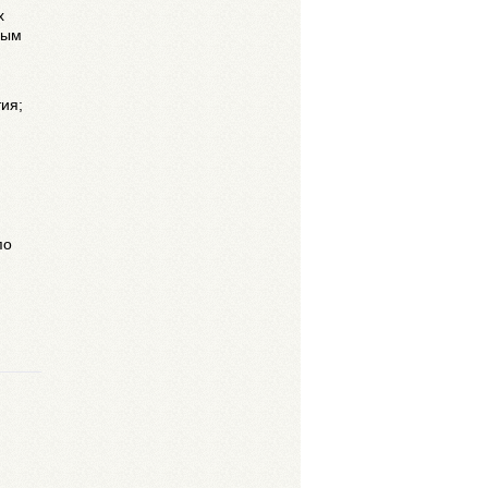
х
ным
ия;
по