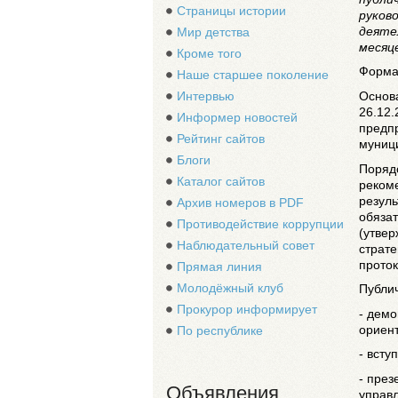
Страницы истории
руков
деяте
Мир детства
месяце
Кроме того
Форма
Наше старшее поколение
Основа
Интервью
26.12
Информер новостей
предпр
Рейтинг сайтов
муниц
Блоги
Поряд
Каталог сайтов
реком
резуль
Архив номеров в PDF
обязат
Противодействие коррупции
(утве
Наблюдательный совет
страте
проток
Прямая линия
Молодёжный клуб
Публи
Прокурор информирует
- дем
ориен
По республике
- всту
- през
Объявления
управл