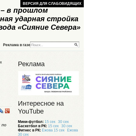
ВЕРСИЯ ДЛЯ СЛАБОВИДЯЩИХ
– в прошлом
ная ударная стройка
вода «Сияние Севера»
Реклама в газете
Реклама на сайте
х
Реклама
Интересное на
YouTube
Мини-футбол:
15 сек
30 сек
 по
Баскетбол в РК:
15 сек
30 сек
Фитнес в РК:
Ежова 15 сек
Ежова
30 сек