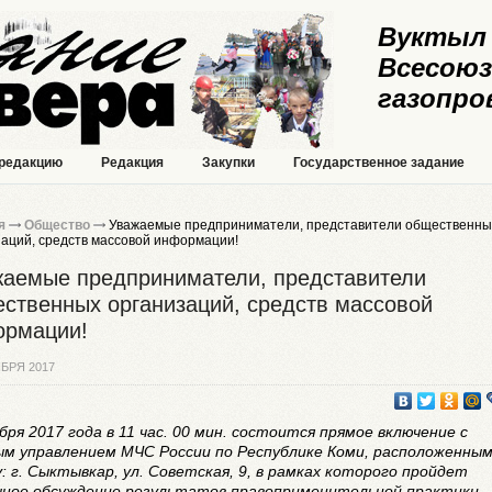
Вуктыл 
Всесоюз
газопро
 редакцию
Редакция
Закупки
Государственное задание
я
Общество
Уважаемые предприниматели, представители общественны
заций, средств массовой информации!
аемые предприниматели, представители
ственных организаций, средств массовой
ормации!
БРЯ 2017
бря 2017 года в 11 час. 00 мин. состоится прямое включение с
ым управлением МЧС России по Республике Коми, расположенным
: г. Сыктывкар, ул. Советская, 9, в рамках которого пройдет
чное обсуждение результатов правоприменительной практики,