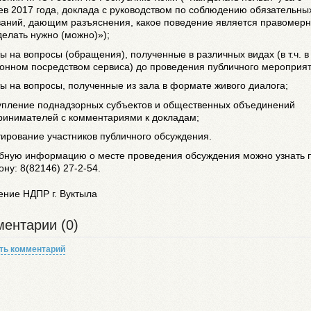
в 2017 года, доклада с руководством по соблюдению обязательны
ваний, дающим разъяснения, какое поведение является правомер
делать нужно (можно)»);
ты на вопросы (обращения), полученные в различных видах (в т.ч. в
онном посредством сервиса) до проведения публичного мероприят
ты на вопросы, полученные из зала в формате живого диалога;
тупление поднадзорных субъектов и общественных объединений
ринимателей с комментариями к докладам;
тирование участников публичного обсуждения.
бную информацию о месте проведения обсуждения можно узнать 
ну: 8(82146) 27-2-54.
ение НДПР г. Вуктыла
ентарии (0)
ть комментарий