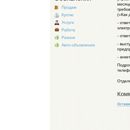
месяце
Продам
требо
(«Как 
Куплю
Услуги
- отве
электр
Работа
- отве
Разное
- выс
Авто-объявления
предп
- анке
Подро
телефо
Отдел
Комм
Остави