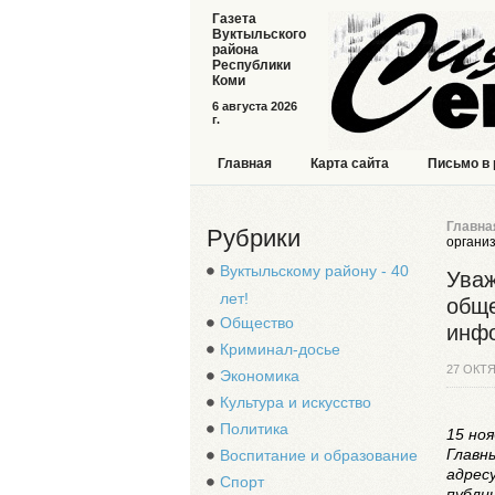
Газета
Вуктыльского
района
Республики
Коми
6 августа 2026
г.
Главная
Карта сайта
Письмо в
Главна
Рубрики
органи
Вуктыльскому району - 40
Уваж
лет!
обще
Общество
инф
Криминал-досье
27 ОКТЯ
Экономика
Культура и искусство
Политика
15 ноя
Главн
Воспитание и образование
адресу
Спорт
публи