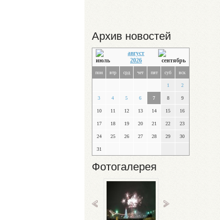
Архив новостей
август
2026
пон
втр
срд
чет
пят
суб
вск
1
2
3
4
5
6
7
8
9
10
11
12
13
14
15
16
17
18
19
20
21
22
23
24
25
26
27
28
29
30
31
Фотогалерея