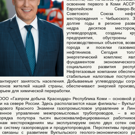
освоение первого в Коми АССР
Европейском Северо-Вос
Советского Союза нефтя
месторождения – Чибьюского. З
долгие годы в регионе разв
недра десятков месторож
углеводородов, созданы кр
предприятия, обустроены 
производственных объектов, воз
города и поселки газови
нефтяников. Сегодня топл
энергетический комплекс явл
фундаментом экономическ
социального развития респуб
Нефтегазовые компании обеспеч
стабильные налоговые поступле
рантируют занятость населения. Добываемые углеводороды согр
онов жителей нашей страны, обеспечивают энергией производ
рьем для химической переработки.
ООО «Газпром добыча Краснодар» Республика Коми – основной р
и на севере России. Здесь располагаются наши филиалы – Вукты
дового Красного Знамени газопромысловое управление и Лин
твенное управление межпромысловых трубопроводов, – в ко
орядка полутора тысяч высококвалифицированных работнико
нам месторождениях мы эксплуатируем около двух сотен скв
ю систему газопроводов и продуктопроводов. Перспективы предп
 связаны с развитием Вуктыльского геолого-экономического ра