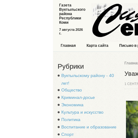
Газета
Вуктыльского
района
Республики
Коми
7 августа 2026
г.
Главная
Карта сайта
Письмо в
Главна
Рубрики
Уваж
Вуктыльскому району - 40
лет!
1 СЕНТ
Общество
Криминал-досье
Экономика
Культура и искусство
Политика
Воспитание и образование
Спорт