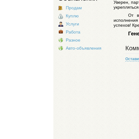
Уверен, пар
укрепляться
Продам
От в
Куплю
исполнения
Услуги
успехов! Кр
Работа
Ген
Разное
Комм
Авто-объявления
Остави