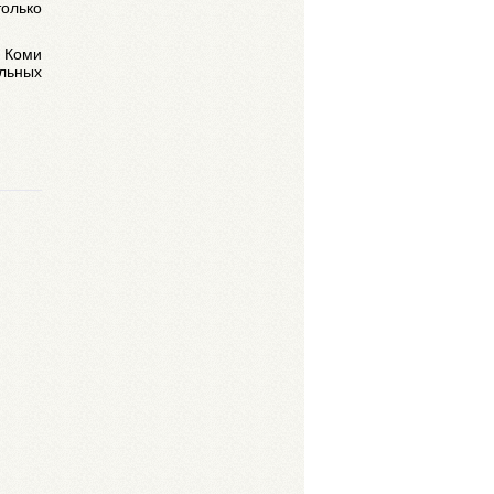
только
 Коми
льных