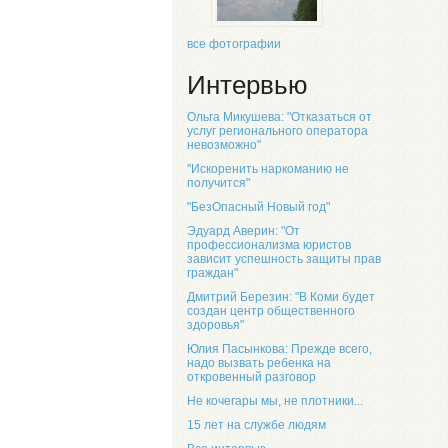
все фотографии
Интервью
Ольга Микушева: "Отказаться от
услуг регионального оператора
невозможно"
"Искоренить наркоманию не
получится"
"БезОпасный Новый год"
Эдуард Аверин: "От
профессионализма юристов
зависит успешность защиты прав
граждан"
Дмитрий Березин: "В Коми будет
создан центр общественного
здоровья"
Юлия Пасынкова: Прежде всего,
надо вызвать ребенка на
откровенный разговор
Не кочегары мы, не плотники...
15 лет на службе людям