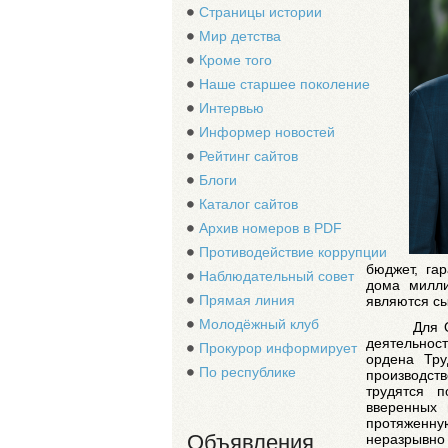
Страницы истории
Мир детства
Кроме того
Наше старшее поколение
Интервью
Информер новостей
Рейтинг сайтов
Блоги
Каталог сайтов
Архив номеров в PDF
Противодействие коррупции
бюджет, га
Наблюдательный совет
дома милли
Прямая линия
являются сы
Молодёжный клуб
Для 
деятельност
Прокурор информирует
ордена Тру
По республике
производс
трудятся п
вверенных 
протяженну
Объявления
неразрывно