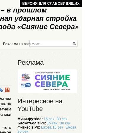
ВЕРСИЯ ДЛЯ СЛАБОВИДЯЩИХ
– в прошлом
ная ударная стройка
вода «Сияние Севера»
Реклама в газете
Реклама на сайте
Реклама
ектива
Интересное на
одар»
YouTube
летием
блики
Мини-футбол:
15 сек
30 сек
Баскетбол в РК:
15 сек
30 сек
 того
Фитнес в РК:
Ежова 15 сек
Ежова
30 сек
енное