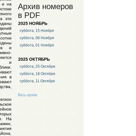
 и на
Архив номеров
токе
в PDF
ного
а эти
еданы
2025 НОЯБРЬ
дений
суббота, 15 Ноября
упные
сотни
суббота, 08 Ноября
ведены
суббота, 01 Ноября
ков и
ивно-
яется
2025 ОКТЯБРЬ
ого и
суббота, 25 Октября
лики.
ивают
суббота, 18 Октября
ния в
суббота, 11 Октября
евают
ства,
Весь архив
егион
льское
ейное
торых
в. На
ажин,
риятия
йона.