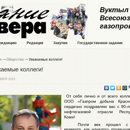
Вуктыл 
Всесоюз
газопро
 редакцию
Редакция
Закупки
Государственное задание
я
Общество
Уважаемые коллеги!
аемые коллеги!
ЯБРЯ 2019
От себя лично и от всего колл
ООО «Газпром добыча Красн
сердечно поздравляю вас с 90-
нефтегазовой отрасли Респу
Коми!
Почти век прошел с
момента, как началось промышл