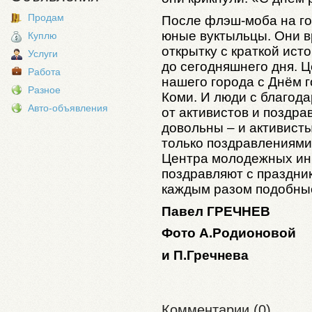
Продам
После флэш-моба на г
юные вуктыльцы. Они 
Куплю
открытку с краткой ист
Услуги
до сегодняшнего дня. Ц
Работа
нашего города с Днём 
Разное
Коми. И люди с благод
Авто-объявления
от активистов и поздрав
довольны – и активисты
только поздравлениями,
Центра молодежных ини
поздравляют с праздник
каждым разом подобные
Павел ГРЕЧНЕВ
Фото А.Родионовой
и П.Гречнева
Комментарии (0)