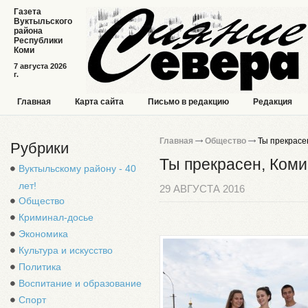
Газета
Вуктыльского
района
Республики
Коми
7 августа 2026
г.
Главная
Карта сайта
Письмо в редакцию
Редакция
Главная
Общество
Ты прекрасен
Рубрики
Ты прекрасен, Коми
Вуктыльскому району - 40
лет!
29 АВГУСТА 2016
Общество
Криминал-досье
Экономика
Культура и искусство
Политика
Воспитание и образование
Спорт