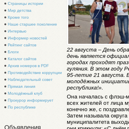
Страницы истории
Мир детства
Кроме того
Наше старшее поколение
Интервью
Информер новостей
Рейтинг сайтов
22 августа – День обр
Блоги
день является официал
Каталог сайтов
городах проходят пра
Архив номеров в PDF
гуляния. В этом году 
Противодействие коррупции
95-летие 21 августа. 
Наблюдательный совет
молодёжных инициатив
Прямая линия
республика!».
Молодёжный клуб
Она началась с флэш-м
Прокурор информирует
всех жителей от лица 
По республике
конечно же, с поздравл
Затем называла округа 
муниципалитета выходи
Объявления
они крикнули: «С днём 