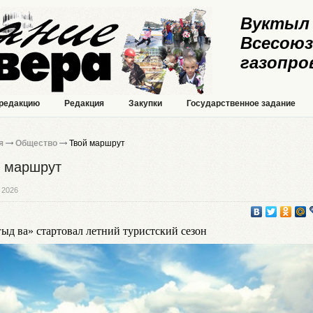
Вуктыл 
Всесоюз
газопро
 редакцию
Редакция
Закупки
Государственное задание
я
Общество
Твой маршрут
 маршрут
 2026
ыд ва» стартовал летний туристский сезон