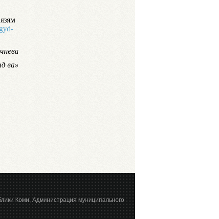
вязям
gyd-
ечнева
д ва»
блики Коми, Администрация муниципального