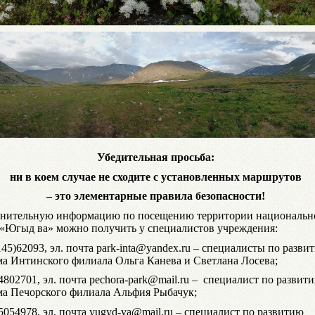
Убедительная просьба:
ни в коем случае не сходите с установленных маршрутов
– это элементарные правила безопасности!
нительную информацию по посещению территории национальн
 «Югыд ва» можно получить у специалистов учреждения:
145)62093, эл. почта park-inta@yandex.ru – специалисты по разви
ма Интинского филиала Ольга Канева и Светлана Лосева;
4802701, эл. почта pechora-park@mail.ru – специалист по развит
ма Печорского филиала Альфия Рыбачук;
5054978, эл. почта yugyd-va@mail.ru – специалист по развитию