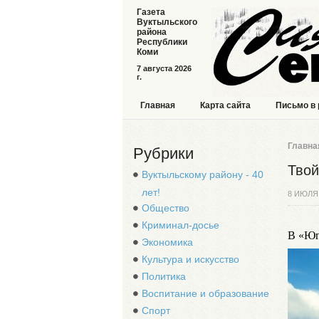
Газета
Вуктыльского
района
Республики
Коми
7 августа 2026
г.
Главная
Карта сайта
Письмо в
Главна
Рубрики
Твой
Вуктыльскому району - 40
лет!
8 ИЮЛЯ
Общество
Криминал-досье
В «Юг
Экономика
Культура и искусство
Политика
Воспитание и образование
Спорт