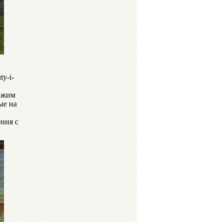
ty-i-
Кожим
ые на
ния с