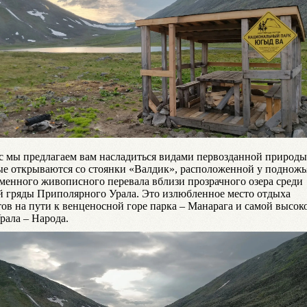
с мы предлагаем вам насладиться видами первозданной природы
ые открываются со стоянки «Валдик», расположенной у подножь
менного живописного перевала вблизи прозрачного озера среди
й гряды Приполярного Урала. Это излюбленное место отдыха
тов на пути к венценосной горе парка – Манарага и самой высок
рала – Народа.