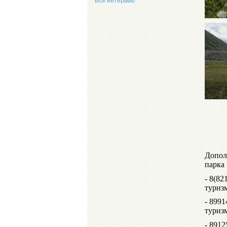
Все интервью
Допол
парка
- 8(82
туриз
- 8991
туриз
- 8912