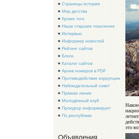
Страницы истории
Мир детства
Кроме того
Наше старшее поколение
Интервью
Информер новостей
Рейтинг сайтов
Блоги
Каталог сайтов
Архив номеров в PDF
Противодействие коррупции
Наблюдательный совет
Прямая линия
Молодёжный клуб
Након
Прокурор информирует
нацио
По республике
летне
дейст
это в
Объявления