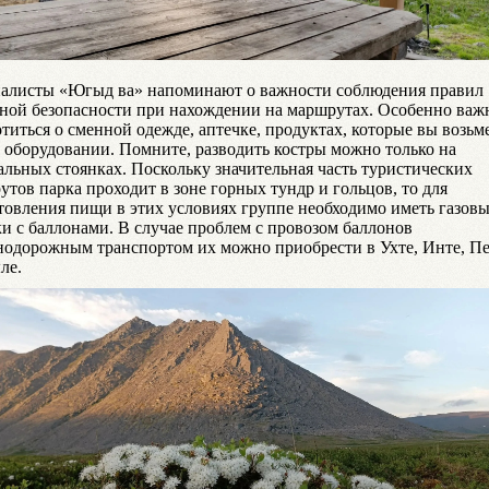
алисты «Югыд ва» напоминают о важности соблюдения правил
ной безопасности при нахождении на маршрутах. Особенно важ
титься о сменной одежде, аптечке, продуктах, которые вы возьме
, оборудовании. Помните, разводить костры можно только на
альных стоянках. Поскольку значительная часть туристических
тов парка проходит в зоне горных тундр и гольцов, то для
товления пищи в этих условиях группе необходимо иметь газов
ки с баллонами. В случае проблем с провозом баллонов
нодорожным транспортом их можно приобрести в Ухте, Инте, Пе
ле.