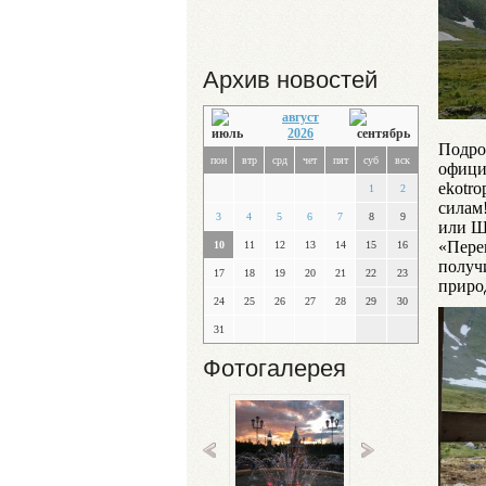
Архив новостей
август
2026
Подро
пон
втр
срд
чет
пят
суб
вск
официа
ekotr
1
2
силам
3
4
5
6
7
8
9
или Щ
«Пере
10
11
12
13
14
15
16
получ
17
18
19
20
21
22
23
приро
24
25
26
27
28
29
30
31
Фотогалерея