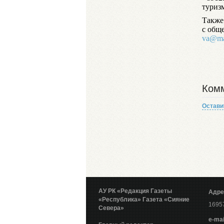
туриз
Также
с общ
va@ma
Комм
Остави
АУ РК «Редакция Газеты
Адре
«Республика»
Газета «Сияние
16957
Севера»
е-mai