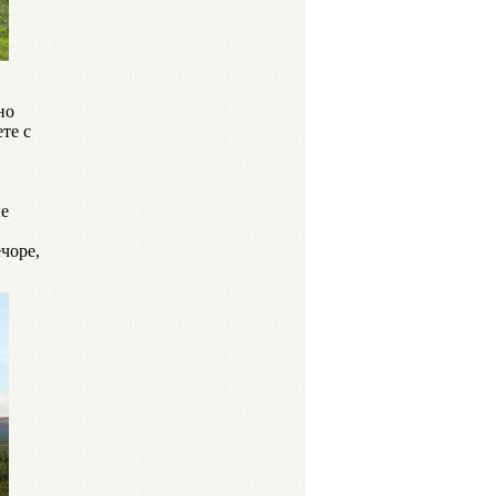
но
те с
ые
чоре,