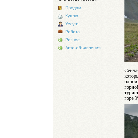
Продам
Куплю
Услуги
Работа
Разное
Авто-объявления
Сейча
котор
однои
горно
турис
горе У