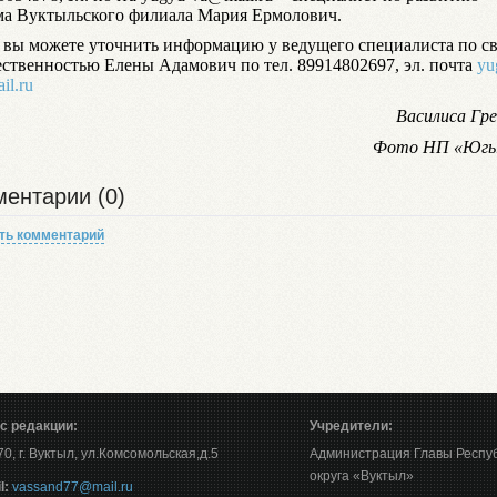
ма Вуктыльского филиала Мария Ермолович.
 вы можете уточнить информацию у ведущего специалиста по с
ественностью Елены Адамович по тел. 89914802697, эл. почта
yu
il.ru
Василиса Гр
Фото НП «Югы
ентарии (0)
ть комментарий
с редакции:
Учредители:
0, г. Вуктыл, ул.Комсомольская,д.5
Администрация Главы Респу
округа «Вуктыл»
l:
vassand77@mail.ru