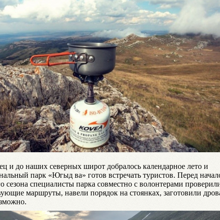
ец и до наших северных широт добралось календарное лето и
нальный парк «Югыд ва» готов встречать туристов. Перед начал
го сезона специалисты парка совместно с волонтерами проверил
вующие маршруты, навели порядок на стоянках, заготовили дрова
озможно.