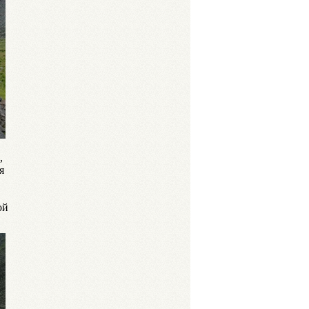
,
я
ой