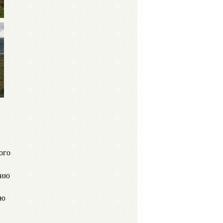
ого
тию
ию