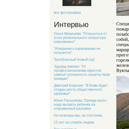
все фотографии
Интервью
Специ
пожар
позабо
Ольга Микушева: "Отказаться от
услуг регионального оператора
собой
невозможно"
специ
"Искоренить наркоманию не
маршру
получится"
приго
горел
"БезОпасный Новый год"
желез
Эдуард Аверин: "От
Вукты
профессионализма юристов
зависит успешность защиты прав
граждан"
Дмитрий Березин: "В Коми будет
создан центр общественного
здоровья"
Юлия Пасынкова: Прежде всего,
надо вызвать ребенка на
откровенный разговор
Не кочегары мы, не плотники...
15 лет на службе людям