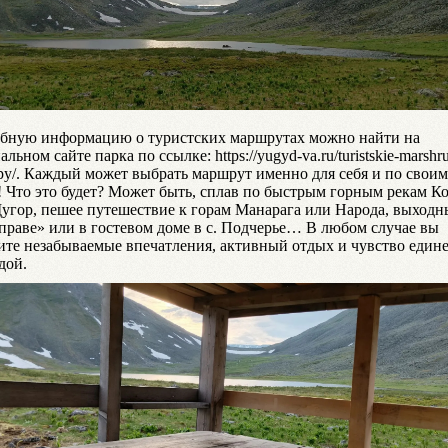
бную информацию о туристских маршрутах можно найти на
льном сайте парка по ссылке: https://yugyd-va.ru/turistskie-marshru
opy/. Каждый может выбрать маршрут именно для себя и по своим
! Что это будет? Может быть, сплав по быстрым горным рекам 
угор, пешее путешествие к горам Манарага или Народа, выходн
праве» или в гостевом доме в с. Подчерье… В любом случае вы
ите незабываемые впечатления, активный отдых и чувство едине
дой.