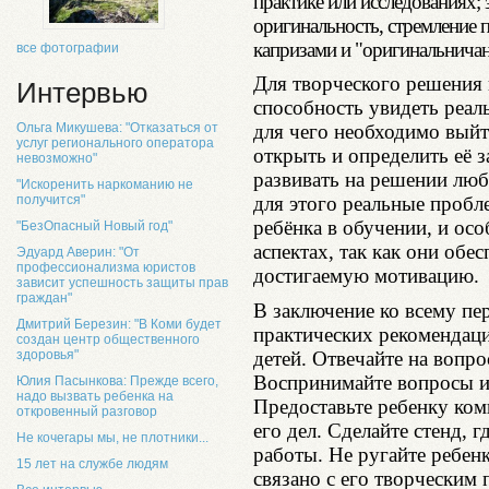
практике или исследованиях;
оригинальность, стремление п
капризами и "оригинальничан
все фотографии
Для творческого решения 
Интервью
способность увидеть реал
Ольга Микушева: "Отказаться от
для чего необходимо выйт
услуг регионального оператора
открыть и определить её 
невозможно"
развивать на решении люб
"Искоренить наркоманию не
получится"
для этого реальные пробл
ребёнка в обучении, и осо
"БезОпасный Новый год"
аспектах, так как они обе
Эдуард Аверин: "От
профессионализма юристов
достигаемую мотивацию.
зависит успешность защиты прав
граждан"
В заключение ко всему пе
Дмитрий Березин: "В Коми будет
практических рекомендаци
создан центр общественного
детей. Отвечайте на вопро
здоровья"
Воспринимайте вопросы и 
Юлия Пасынкова: Прежде всего,
надо вызвать ребенка на
Предоставьте ребенку ком
откровенный разговор
его дел. Сделайте стенд, 
Не кочегары мы, не плотники...
работы. Не ругайте ребенк
15 лет на службе людям
связано с его творческим 