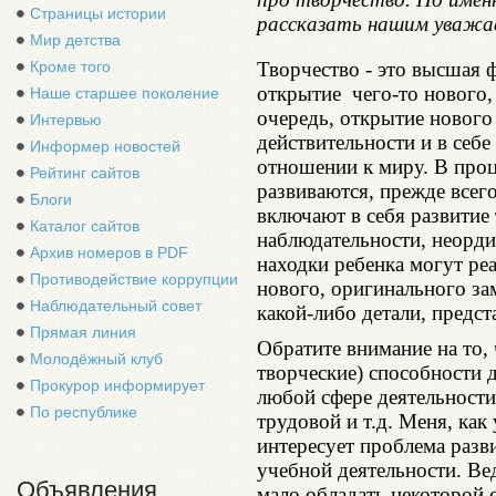
Страницы истории
рассказать нашим уважа
Мир детства
Творчество - это высшая 
Кроме того
открытие чего-то нового, 
Наше старшее поколение
очередь, открытие нового
Интервью
действительности и в себе
Информер новостей
отношении к миру. В проц
Рейтинг сайтов
развиваются, прежде всего
Блоги
включают в себя развитие
Каталог сайтов
наблюдательности, неорд
Архив номеров в PDF
находки ребенка могут реа
Противодействие коррупции
нового, оригинального за
Наблюдательный совет
какой-либо детали, предс
Прямая линия
Обратите внимание на то,
Молодёжный клуб
творческие) способности 
Прокурор информирует
любой сфере деятельности
По республике
трудовой и т.д. Меня, как
интересует проблема разв
учебной деятельности. Ве
Объявления
мало обладать некоторой 