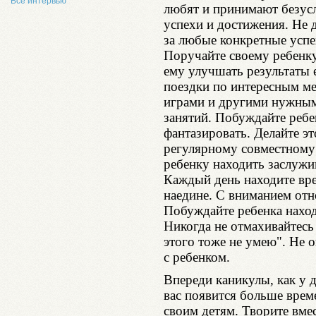
Все интервью
любят и принимают безуслов
успехи и достижения. Не 
за любые конкретные успе
Поручайте своему ребенку
ему улучшать результаты 
поездки по интересным ме
играми и другими нужны
занятий. Побуждайте ребе
фантазировать. Делайте эт
регулярному совместному 
ребенку находить заслуж
Каждый день находите вре
наедине. С вниманием отн
Побуждайте ребенка наход
Никогда не отмахивайтесь 
этого тоже не умею". Не 
с ребенком.
Впереди каникулы, как у д
вас появится больше врем
своим детям. Творите вмес