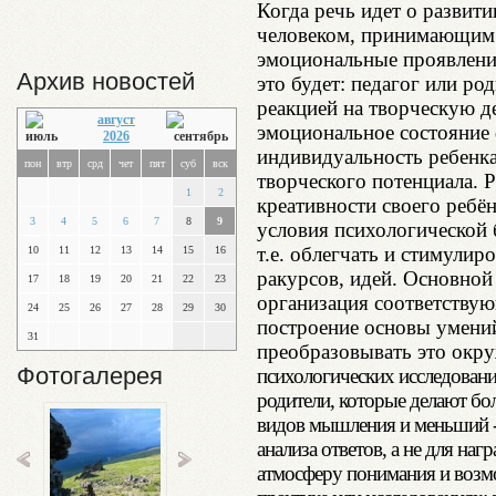
Когда речь идет о развити
человеком, принимающим
эмоциональные проявления
Архив новостей
это будет: педагог или ро
реакцией на творческую де
август
эмоциональное состояние
2026
индивидуальность ребенка
пон
втр
срд
чет
пят
суб
вск
творческого потенциала. 
1
2
креативности своего ребён
3
4
5
6
7
8
9
условия психологической 
т.е. облегчать и стимулир
10
11
12
13
14
15
16
ракурсов, идей. Основной
17
18
19
20
21
22
23
организация соответствую
24
25
26
27
28
29
30
построение основы умени
31
преобразовывать это окр
Фотогалерея
психологических исследовани
родители, которые делают бо
видов мышления и меньший -
анализа ответов, а не для на
атмосферу понимания и возм