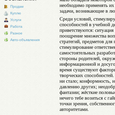
необходимо применять их 
Продам
задачи, возникающие в л
Куплю
Среди условий, стимулир
Услуги
способностей в учебной д
Работа
приветствуются: ситуация
Разное
поощрение множества вопр
Авто-объявления
стратегий, предметов для
стимулирование ответстве
самостоятельных разработ
стороны родителей, окру
информационной и досуго
время существуют фактор
творческих способностей. 
ни стало; конформность, 
давлению других; неодобр
фантазии; жёсткие половые
нечего тебе возиться с га
точки зрения, собственно
авторитетами.