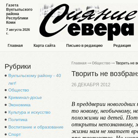
Газета
Вуктыльского
района
Республики
Коми
7 августа 2026
г.
Главная
Карта сайта
Письмо в редакцию
Редакция
Главная
Общество
Творить не 
Рубрики
Творить не возбра
Вуктыльскому району - 40
лет!
26 ДЕКАБРЯ 2012
Общество
Криминал-досье
В преддверии новогодних 
Экономика
то новому, необычному, 
Культура и искусство
похожими на детей. Пото
Политика
открыты непознанному, 
Воспитание и образование
жизни нам не хватает вре
Спорт
про творчество. Но имен