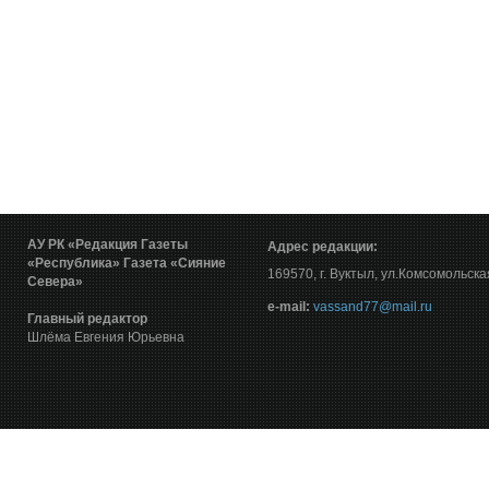
АУ РК «Редакция Газеты
Адрес редакции:
«Республика»
Газета «Сияние
169570, г. Вуктыл, ул.Комсомольска
Севера»
е-mail:
vassand77@mail.ru
Главный редактор
Шлёма Евгения Юрьевна