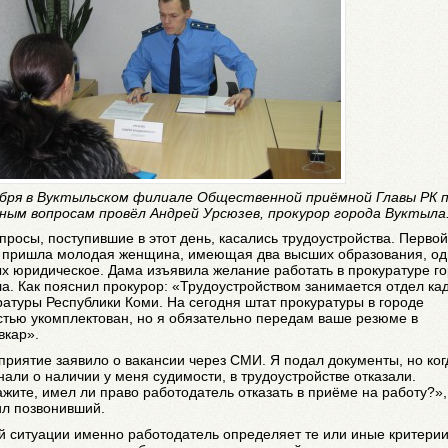
абря в Вуктыльском филиале Общественной приёмной Главы РК 
чным вопросам провёл Андрей Урсюзев, прокурор города Вуктыла
просы, поступившие в этот день, касались трудоустройства. Первой
 пришла молодая женщина, имеющая два высших образования, од
х юридическое. Дама изъявила желание работать в прокуратуре г
а. Как пояснил прокурор: «Трудоустройством занимается отдел ка
атуры Республики Коми. На сегодня штат прокуратуры в городе
тью укомплектован, но я обязательно передам ваше резюме в
вкар».
риятие заявило о вакансии через СМИ. Я подал документы, но ког
нали о наличии у меня судимости, в трудоустройстве отказали.
жите, имел ли право работодатель отказать в приёме на работу?»,
ил позвонивший.
й ситуации именно работодатель определяет те или иные критерии