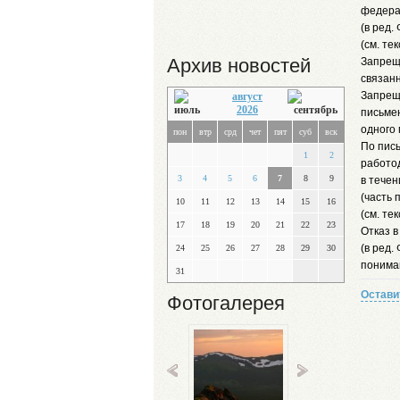
федера
(в ред.
(см. те
Архив новостей
Запрещ
связан
Запрещ
август
2026
письмен
одного 
пон
втр
срд
чет
пят
суб
вск
По пись
1
2
работод
3
4
5
6
7
8
9
в течен
(часть 
10
11
12
13
14
15
16
(см. те
17
18
19
20
21
22
23
Отказ в
(в ред.
24
25
26
27
28
29
30
понимаю
31
Остави
Фотогалерея