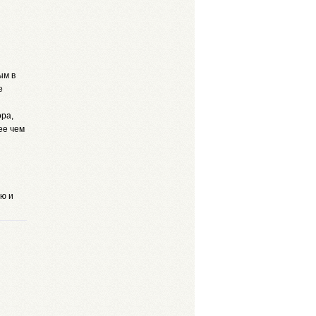
ым в
е
ора,
ее чем
аю и