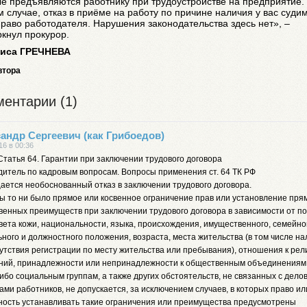
е предъявляются работнику при трудоустройстве на предприятие.
 случае, отказ в приёме на работу по причине наличия у вас суди
право работодателя. Нарушения законодательства здесь нет», –
кнул прокурор.
иса ГРЕЧНЕВА
втора
ентарии (1)
андр Сергеевич (как Грибоедов)
16 в 00:36
Статья 64. Гарантии при заключении трудового договора
дитель по кадровым вопросам. Вопросы применения ст. 64 ТК РФ
ается необоснованный отказ в заключении трудового договора.
бы то ни было прямое или косвенное ограничение прав или установление пря
венных преимуществ при заключении трудового договора в зависимости от по
вета кожи, национальности, языка, происхождения, имущественного, семейно
ного и должностного положения, возраста, места жительства (в том числе н
утствия регистрации по месту жительства или пребывания), отношения к рел
ний, принадлежности или непринадлежности к общественным объединениям
ибо социальным группам, а также других обстоятельств, не связанных с дел
ами работников, не допускается, за исключением случаев, в которых право ил
ность устанавливать такие ограничения или преимущества предусмотрены