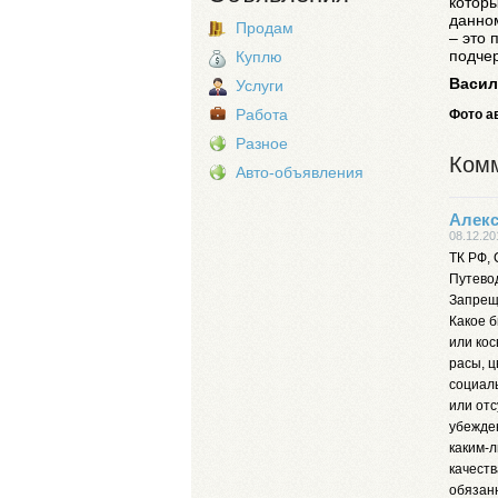
которы
данном
Продам
– это 
подчер
Куплю
Васил
Услуги
Работа
Фото а
Разное
Комм
Авто-объявления
Алекс
08.12.20
ТК РФ, 
Путево
Запрещ
Какое 
или кос
расы, ц
социаль
или отс
убежде
каким-л
качеств
обязан