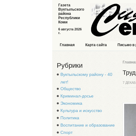
Газета
Вуктыльского
района
Республики
Коми
6 августа 2026
г.
Главная
Карта сайта
Письмо в
Главна
Рубрики
Труд
Вуктыльскому району - 40
лет!
7 ДЕКАБ
Общество
Криминал-досье
Экономика
Культура и искусство
Политика
Воспитание и образование
Спорт