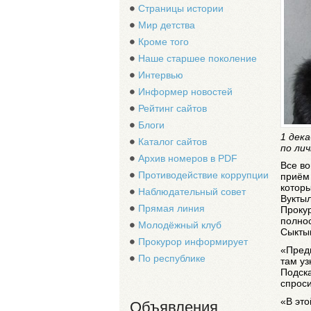
Страницы истории
Мир детства
Кроме того
Наше старшее поколение
Интервью
Информер новостей
Рейтинг сайтов
Блоги
1 дек
Каталог сайтов
по ли
Архив номеров в PDF
Все во
Противодействие коррупции
приём
которы
Наблюдательный совет
Вуктыл
Прямая линия
Прокур
полнос
Молодёжный клуб
Сыкты
Прокурор информирует
«Предп
По республике
там уз
Подска
спрос
«В это
Объявления