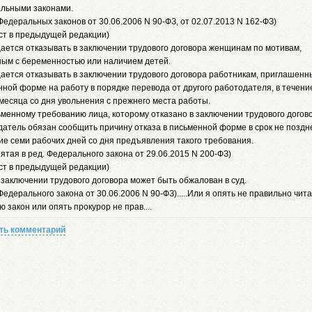
льными законами.
 Федеральных законов от 30.06.2006 N 90-ФЗ, от 02.07.2013 N 162-ФЗ)
кст в предыдущей редакции)
ается отказывать в заключении трудового договора женщинам по мотивам,
ным с беременностью или наличием детей.
ается отказывать в заключении трудового договора работникам, приглашенн
ной форме на работу в порядке перевода от другого работодателя, в течени
месяца со дня увольнения с прежнего места работы.
менному требованию лица, которому отказано в заключении трудового догов
атель обязан сообщить причину отказа в письменной форме в срок не поздн
ие семи рабочих дней со дня предъявления такого требования.
пятая в ред. Федерального закона от 29.06.2015 N 200-ФЗ)
кст в предыдущей редакции)
 заключении трудового договора может быть обжалован в суд.
 Федерального закона от 30.06.2006 N 90-ФЗ).....Или я опять не правильно чит
 закон или опять прокурор не прав....
ть комментарий