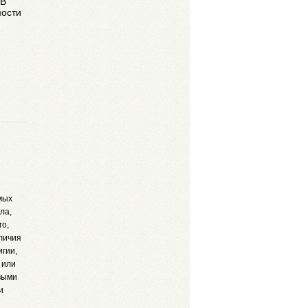
 В
мости
мых
ла,
го,
аличия
игии,
 или
овыми
и